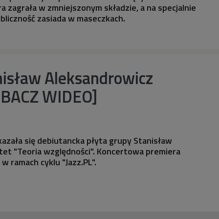
ra zagrała w zmniejszonym składzie, a na specjalnie
bliczność zasiada w maseczkach.
anisław Aleksandrowicz
OBACZ WIDEO]
kazała się debiutancka płyta grupy Stanisław
tet "Teoria względności". Koncertowa premiera
 w ramach cyklu "Jazz.PL".