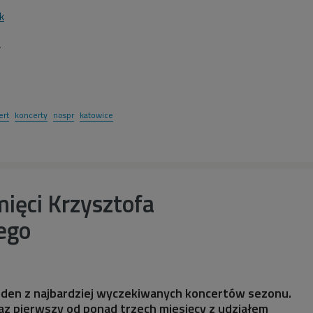
k
2
ert
koncerty
nospr
katowice
ięci Krzysztofa
ego
jeden z najbardziej wyczekiwanych koncertów sezonu.
az pierwszy od ponad trzech miesięcy z udziałem