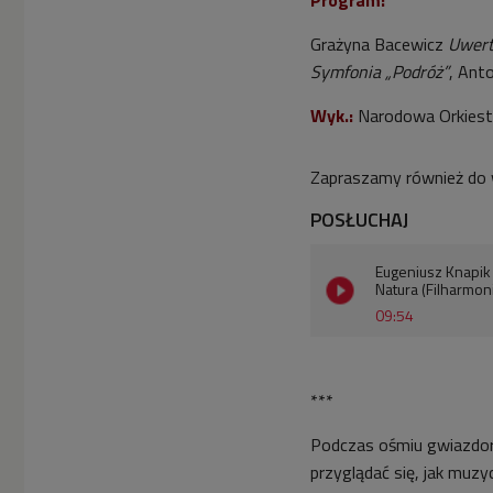
Grażyna Bacewicz
Uwert
Symfonia „Podróż”
, Ant
Wyk.:
Narodowa Orkiestr
Zapraszamy również do 
POSŁUCHAJ
Eugeniusz Knapik 
Natura (Filharmon
09:54
***
Podczas ośmiu gwiazdor
przyglądać się, jak muzy