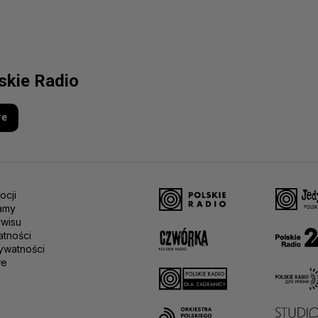
lskie Radio
re
ocji
amy
rwisu
atności
ywatności
we