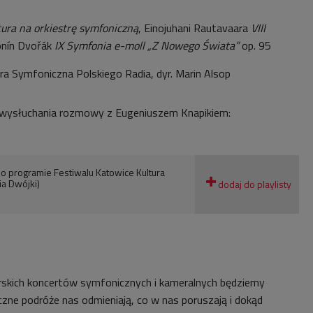
ura na orkiestrę symfoniczną
, Einojuhani Rautavaara
VIII
onín Dvořák
IX Symfonia e-moll „Z Nowego Świata”
op. 95
a Symfoniczna Polskiego Radia, dyr. Marin Alsop
wysłuchania rozmowy z Eugeniuszem Knapikiem:
o programie Festiwalu Katowice Kultura
ia Dwójki)
skich koncertów symfonicznych i kameralnych będziemy
czne podróże nas odmieniają, co w nas poruszają i dokąd