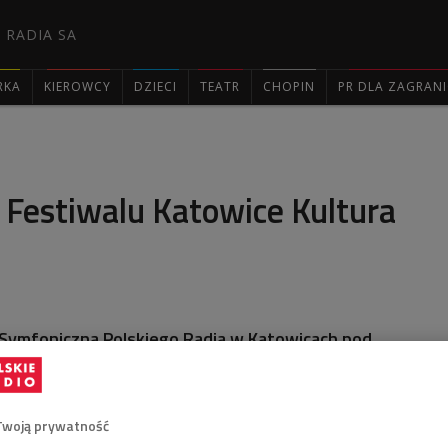
 RADIA SA
RKA
KIEROWCY
DZIECI
TEATR
CHOPIN
PR DLA ZAGRAN

 Festiwalu Katowice Kultura
Symfoniczna Polskiego Radia w Katowicach pod
sławy dyrygentki Marin Alsop zainaugurowała flagowy
ki klasycznej Kultura Natura. W tym roku hasło
ia brzmi "Podróż".
Twoją prywatność