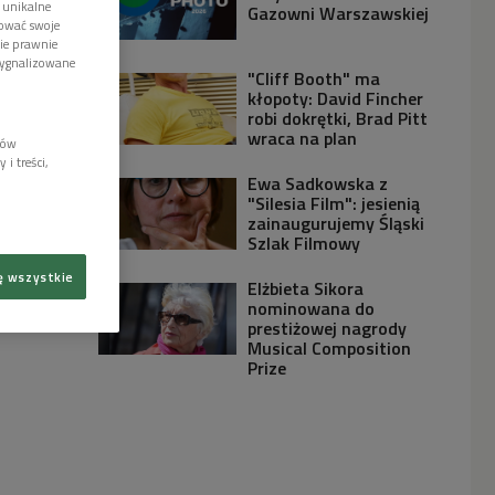
 unikalne
Gazowni Warszawskiej
tować swoje
wie prawnie
sygnalizowane
"Cliff Booth" ma
kłopoty: David Fincher
robi dokrętki, Brad Pitt
wraca na plan
lów
i treści,
Ewa Sadkowska z
"Silesia Film": jesienią
zainaugurujemy Śląski
Szlak Filmowy
ę wszystkie
Elżbieta Sikora
nominowana do
prestiżowej nagrody
Musical Composition
Prize