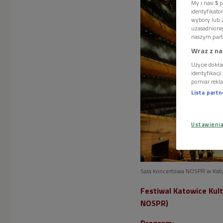
My i nasi
5
p
identyfikat
wybory lub z
uzasadnione
naszym part
Wraz z na
Użycie dokła
identyfikacj
pomiar rekla
Lista part
Ustawieni
Sala koncertowa NOSPR w Kat
Festiwal Katowice Kul
NOSPR)
Program: