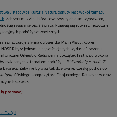
tiwalu Katowice Kultura Natura osnuty jest wokół tematu
ach
. Zabrzmi muzyka, która towarzyszy dalekim wyprawom,
dnością i wspaniałością świata. Pojawią się również muzyczne
dytacyjnych podróży wewnętrznych.
ra zainauguruje słynna dyrygentka Marin Alsop, której
z NOSPR były jednymi z najważniejszych wydarzeń sezonu.
mfonicznej Orkiestry Radiowej na początek festiwalu wykona
itów związanych z tematem podróży –
IX Symfonię e-moll "Z
a Dvořáka. Żeby nie było aż tak dosłownie, czeską podróż do
Symfonia
fińskiego kompozytora Einojuhaniego Rautavaary oraz
ażyny Bacewicz.
ały prasowe)
ia Dwójki