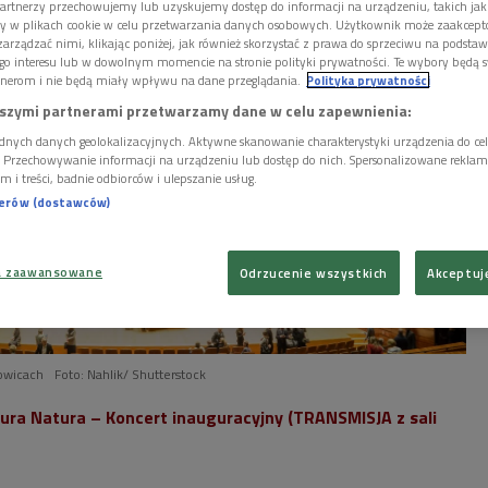
artnerzy przechowujemy lub uzyskujemy dostęp do informacji na urządzeniu, takich jak
ory w plikach cookie w celu przetwarzania danych osobowych. Użytkownik może zaakcep
arządzać nimi, klikając poniżej, jak również skorzystać z prawa do sprzeciwu na podsta
go interesu lub w dowolnym momencie na stronie polityki prywatności. Te wybory będą 
nerom i nie będą miały wpływu na dane przeglądania.
Polityka prywatności
szymi partnerami przetwarzamy dane w celu zapewnienia:
dnych danych geolokalizacyjnych. Aktywne skanowanie charakterystyki urządzenia do ce
i. Przechowywanie informacji na urządzeniu lub dostęp do nich. Spersonalizowane reklamy 
m i treści, badnie odbiorców i ulepszanie usług.
nerów (dostawców)
a zaawansowane
Odrzucenie wszystkich
Akceptuj
owicach
Foto: Nahlik/ Shutterstock
tura Natura – Koncert inauguracyjny (TRANSMISJA z sali