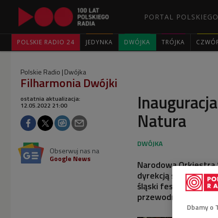
PORTAL POLSKIEGO
POLSKIE RADIO 24
JEDYNKA
DWÓJKA
TRÓJKA
CZWÓ
Polskie Radio
Dwójka
Filharmonia Dwójki
Inauguracja
ostatnia aktualizacja:
12.05.2022 21:00
Natura
Obserwuj nas na
Google News
Narodowa Orkiestra 
dyrekcją światowej 
śląski festiwal muzy
przewodnie wydarzen
Dbamy o 