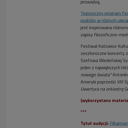
prowadzą.
Tegoroczny program Fes
podróży w różnych ujęci
jest inspirowana różnoro
zapisy filozoficzno-me
Festiwal Katowice Kultu
zeszłoroczne koncerty 
Szefowa Wiedeńskiej Sy
jeden z największych h
nowego świata"
Antonín
Ameryki poprzedzi
VIII 
Uwertura na orkiestrę
Gr
(wykorzystano materi
***
Tytuł audycji:
Filharmon