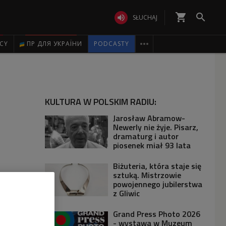
shopping_cart


SŁUCHAJ

ICY
ПР ДЛЯ УКРАЇНИ
PODCASTY
KULTURA W POLSKIM RADIU:
Jarosław Abramow-
Newerly nie żyje. Pisarz,
dramaturg i autor
piosenek miał 93 lata
Biżuteria, która staje się
sztuką. Mistrzowie
powojennego jubilerstwa
z Gliwic
Grand Press Photo 2026
- wystawa w Muzeum