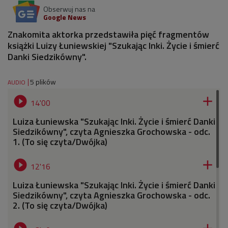
Obserwuj nas na
Google News
Znakomita aktorka przedstawiła pięć fragmentów
książki Luizy Łuniewskiej "Szukając Inki. Życie i śmierć
Danki Siedzikówny".
5 plików
AUDIO


14'00
Luiza Łuniewska "Szukając Inki. Życie i śmierć Danki
Siedzikówny", czyta Agnieszka Grochowska - odc.
1. (To się czyta/Dwójka)


12'16
Luiza Łuniewska "Szukając Inki. Życie i śmierć Danki
Siedzikówny", czyta Agnieszka Grochowska - odc.
2. (To się czyta/Dwójka)