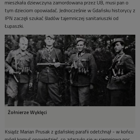
mieszkała dziewczyna zamordowana przez UB, musi pan o
tym dzieciom opowiadać. Jednocześnie w Gdańsku historycy z
IPN zaczęli szukać śladów tajemniczej sanitariuszki od
Łupaszki.
Żołnierze Wyklęci
Ksiądz Marian Prusak z gdańskiej parafii odetchnął - w końcu
mógł komuś opowiedzieć, co zdarzyło się w sierpniową noc