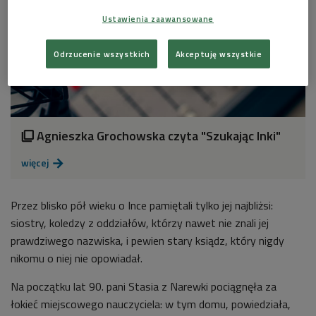
Ustawienia zaawansowane
Odrzucenie wszystkich
Akceptuję wszystkie
Agnieszka Grochowska czyta "Szukając Inki"

więcej

Przez blisko pół wieku o Ince pamiętali tylko jej najbliżsi:
siostry, koledzy z oddziałów, którzy nawet nie znali jej
prawdziwego nazwiska, i pewien stary ksiądz, który nigdy
nikomu o niej nie opowiadał.
Na początku lat 90. pani Stasia z Narewki pociągnęła za
łokieć miejscowego nauczyciela: w tym domu, powiedziała,