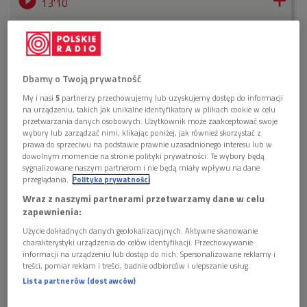


13'10
Luiza Łuniewska "Szukając Inki. Życie i śmierć Danki
Siedzikówny", czyta Agnieszka Grochowska - odc.
3. (To się czyta/Dwójka)
Dbamy o Twoją prywatność


14'10
My i nasi
5
partnerzy przechowujemy lub uzyskujemy dostęp do informacji
na urządzeniu, takich jak unikalne identyfikatory w plikach cookie w celu
Luiza Łuniewska "Szukając Inki. Życie i śmierć Danki
przetwarzania danych osobowych. Użytkownik może zaakceptować swoje
Siedzikówny", czyta Agnieszka Grochowska - odc.
wybory lub zarządzać nimi, klikając poniżej, jak również skorzystać z
4. (To się czyta/Dwójka)
prawa do sprzeciwu na podstawie prawnie uzasadnionego interesu lub w
dowolnym momencie na stronie polityki prywatności. Te wybory będą


sygnalizowane naszym partnerom i nie będą miały wpływu na dane
14'22
przeglądania.
Polityka prywatności
Luiza Łuniewska "Szukając Inki. Życie i śmierć Danki
Wraz z naszymi partnerami przetwarzamy dane w celu
Siedzikówny", czyta Agnieszka Grochowska - odc.
zapewnienia:
Agnieszka Grochowska podczas nagrywania jej lektury w studiu Teatru
5. (To się czyta/Dwójka)
Polskiego Radia
Foto: Grzegorz Śledź/PR2
Użycie dokładnych danych geolokalizacyjnych. Aktywne skanowanie
charakterystyki urządzenia do celów identyfikacji. Przechowywanie
GALERIA
informacji na urządzeniu lub dostęp do nich. Spersonalizowane reklamy i
treści, pomiar reklam i treści, badnie odbiorców i ulepszanie usług.
Lista partnerów (dostawców)