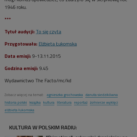
1946 roku.
***
Tytuł audycji:
To się czyta
Przygotowała:
Elżbieta Łukomska
Data emisji:
9-13.11.2015
Godzina emisji:
9.45
Wydawnictwo The Facto/mc/kd
Zobacz więcej na temat:
agnieszka grochowska
danuta siedzikówna
historia polski
książka
kultura
literatura
reportaż
żołnierze wyklęci
elżbieta łukomska
KULTURA W POLSKIM RADIU: