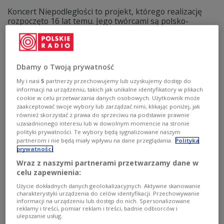
Koncert Niepodległości to projekt, którego realizację
rozpoczęto 16 lat temu. Jego twórcami są polsko-
kanadyjska wokalistka i kompozytorka Ola Turkiewicz
oraz scenarzysta, reżyser i producent Jacek Górski. W
tym roku Koncert Niepodległości odbędzie się po raz
ósmy i – pod nazwą "Niepokorne" – będzie poświęcony
Dbamy o Twoją prywatność
kobietom zasłużonym dla Polski.
My i nasi
5
partnerzy przechowujemy lub uzyskujemy dostęp do
Zobacz więcej na temat:
KULTURA
Gdańsk
1 września
informacji na urządzeniu, takich jak unikalne identyfikatory w plikach
koncert
kobieta
Anna Walentynowicz
niepodległość
Trójka
cookie w celu przetwarzania danych osobowych. Użytkownik może
zaakceptować swoje wybory lub zarządzać nimi, klikając poniżej, jak
również skorzystać z prawa do sprzeciwu na podstawie prawnie
uzasadnionego interesu lub w dowolnym momencie na stronie
polityki prywatności. Te wybory będą sygnalizowane naszym
partnerom i nie będą miały wpływu na dane przeglądania.
Polityka
prywatności
Wraz z naszymi partnerami przetwarzamy dane w
celu zapewnienia:
Użycie dokładnych danych geolokalizacyjnych. Aktywne skanowanie
charakterystyki urządzenia do celów identyfikacji. Przechowywanie
informacji na urządzeniu lub dostęp do nich. Spersonalizowane
reklamy i treści, pomiar reklam i treści, badnie odbiorców i
77. rocznica zamordowania Danuty
ulepszanie usług.