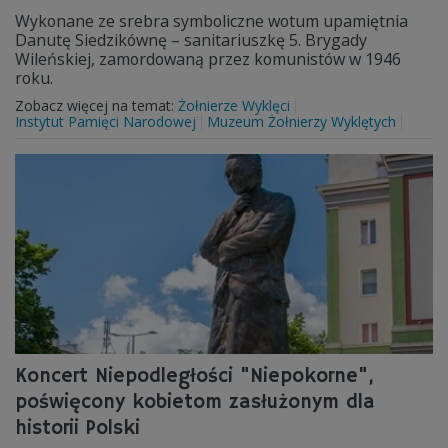
Wykonane ze srebra symboliczne wotum upamiętnia
Danutę Siedzikównę – sanitariuszkę 5. Brygady
Wileńskiej, zamordowaną przez komunistów w 1946
roku.
Zobacz więcej na temat:
Żołnierze Wyklęci
Instytut Pamięci Narodowej
Muzeum Żołnierzy Wyklętych
Koncert Niepodległości "Niepokorne",
poświęcony kobietom zasłużonym dla
historii Polski