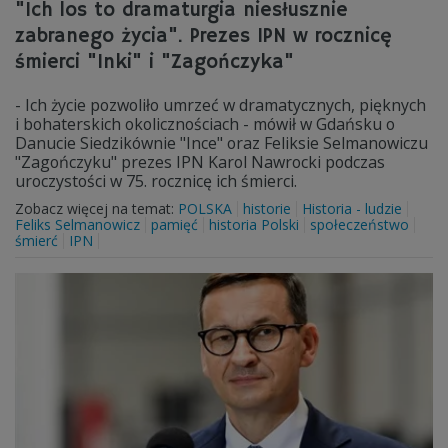
"Ich los to dramaturgia niesłusznie
zabranego życia". Prezes IPN w rocznicę
śmierci "Inki" i "Zagończyka"
- Ich życie pozwoliło umrzeć w dramatycznych, pięknych
i bohaterskich okolicznościach - mówił w Gdańsku o
Danucie Siedzikównie "Ince" oraz Feliksie Selmanowiczu
"Zagończyku" prezes IPN Karol Nawrocki podczas
uroczystości w 75. rocznicę ich śmierci.
Zobacz więcej na temat:
POLSKA
historie
Historia - ludzie
Feliks Selmanowicz
pamięć
historia Polski
społeczeństwo
śmierć
IPN