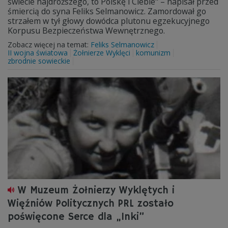
świecie najdroższego, to Polskę i Ciebie" – napisał przed
śmiercią do syna Feliks Selmanowicz. Zamordował go
strzałem w tył głowy dowódca plutonu egzekucyjnego
Korpusu Bezpieczeństwa Wewnętrznego.
Zobacz więcej na temat:
Feliks Selmanowicz
II wojna światowa
Żołnierze Wyklęci
komunizm
zbrodnie sowieckie
W Muzeum Żołnierzy Wyklętych i
Więźniów Politycznych PRL zostało
poświęcone Serce dla „Inki”