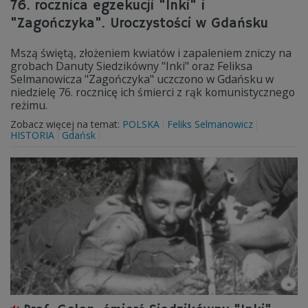
76. rocznica egzekucji "Inki" i
"Zagończyka". Uroczystości w Gdańsku
Mszą świętą, złożeniem kwiatów i zapaleniem zniczy na
grobach Danuty Siedzikówny "Inki" oraz Feliksa
Selmanowicza "Zagończyka" uczczono w Gdańsku w
niedzielę 76. rocznicę ich śmierci z rąk komunistycznego
reżimu.
Zobacz więcej na temat:
POLSKA
Feliks Selmanowicz
HISTORIA
Gdańsk