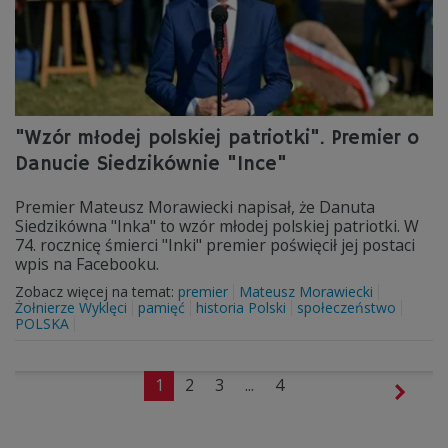
"Wzór młodej polskiej patriotki". Premier o
Danucie Siedzikównie "Ince"
Premier Mateusz Morawiecki napisał, że Danuta
Siedzikówna "Inka" to wzór młodej polskiej patriotki. W
74. rocznicę śmierci "Inki" premier poświęcił jej postaci
wpis na Facebooku.
Zobacz więcej na temat:
premier
Mateusz Morawiecki
Żołnierze Wyklęci
pamięć
historia Polski
społeczeństwo
POLSKA
1
2
3
...
4