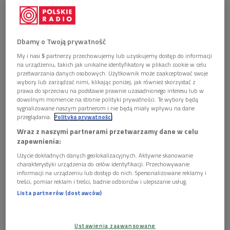
Dbamy o Twoją prywatność
Andrzej Ferenc prezentuje książkę "To ja, Judasz. Biografia apostoła" Tomasza
My i nasi
5
partnerzy przechowujemy lub uzyskujemy dostęp do informacji
Terlikowskiego
Foto: Krzysztof Świeżak/PR
na urządzeniu, takich jak unikalne identyfikatory w plikach cookie w celu
przetwarzania danych osobowych. Użytkownik może zaakceptować swoje
Tomasz P. Terlikowski proponuje świeże – biblijne,
wybory lub zarządzać nimi, klikając poniżej, jak również skorzystać z
prawa do sprzeciwu na podstawie prawnie uzasadnionego interesu lub w
historyczne, literackie i psychoanalityczne – spojrzenie na
dowolnym momencie na stronie polityki prywatności. Te wybory będą
postać Judasza. Czy w ogóle istniał? Co o nim wiemy, a czego
sygnalizowane naszym partnerom i nie będą miały wpływu na dane
przeglądania.
Polityka prywatności
nie? Co jest pewne, a czego się domyślamy? Jak możemy
Wraz z naszymi partnerami przetwarzamy dane w celu
rozumieć jego historię? Być może Judasz, zanim dołączył do
zapewnienia:
grona apostołów, był zwykłym handlarzem. Jednak możliwe
Użycie dokładnych danych geolokalizacyjnych. Aktywne skanowanie
również, że był on, jak powiedzielibyśmy dzisiaj, terrorystą
charakterystyki urządzenia do celów identyfikacji. Przechowywanie
walczącym z bronią w ręku o wyzwolenie Izraela spod
informacji na urządzeniu lub dostęp do nich. Spersonalizowane reklamy i
treści, pomiar reklam i treści, badnie odbiorców i ulepszanie usług.
rzymskiego jarzma.
Lista partnerów (dostawców)
Dlaczego uwierzył Jezusowi? Czy zdradził go z żądzy zysku,
czy powodem było rozczarowanie i utrata wiary? Czy był
Ustawienia zaawansowane
niezbędnym elementem historii stanowiącej fundament