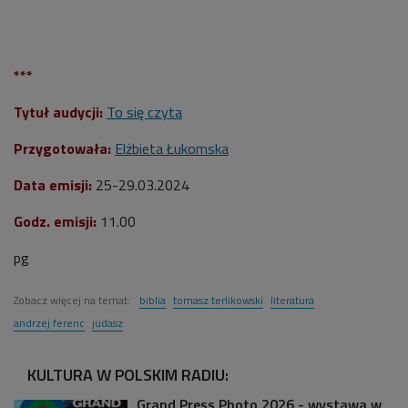
***
Tytuł audycji:
To się czyta
Przygotowała:
Elżbieta Łukomska
Data emisji:
25-29.03.2024
Godz. emisji:
11.00
pg
Zobacz więcej na temat:
biblia
tomasz terlikowski
literatura
andrzej ferenc
judasz
KULTURA W POLSKIM RADIU:
Grand Press Photo 2026 - wystawa w