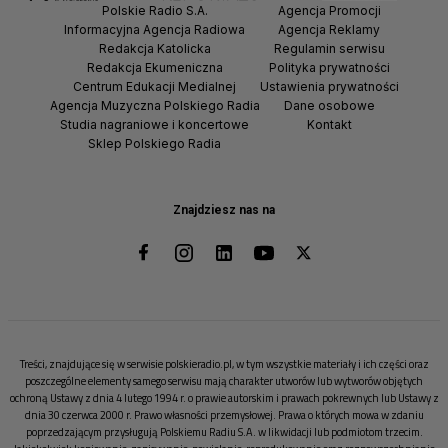
Polskie Radio S.A.
Agencja Promocji
Informacyjna Agencja Radiowa
Agencja Reklamy
Redakcja Katolicka
Regulamin serwisu
Redakcja Ekumeniczna
Polityka prywatności
Centrum Edukacji Medialnej
Ustawienia prywatności
Agencja Muzyczna Polskiego Radia
Dane osobowe
Studia nagraniowe i koncertowe
Kontakt
Sklep Polskiego Radia
Znajdziesz nas na
Treści, znajdujące się w serwisie polskieradio.pl, w tym wszystkie materiały i ich części oraz
poszczególne elementy samego serwisu mają charakter utworów lub wytworów objętych
ochroną Ustawy z dnia 4 lutego 1994 r. o prawie autorskim i prawach pokrewnych lub Ustawy z
dnia 30 czerwca 2000 r. Prawo własności przemysłowej. Prawa o których mowa w zdaniu
poprzedzającym przysługują Polskiemu Radiu S.A. w likwidacji lub podmiotom trzecim.