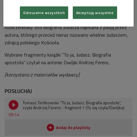
chrześcijaństwa? Dlaczego jest tak ważny dla gnostyków?
Odrzucenie wszystkich
Akceptuję wszystkie
Ta książka ma również dla Terlikowskiego wymiar osobisty,
rozliczeniowy: oto biografia Judasza napisana z pasją przez
autora, którego przecież nieraz nazwano właśnie Judaszem,
zdrajcą polskiego Kościoła.
Wybrane fragmenty książki "To ja, Judasz. Biografia
apostoła" czytał na antenie Dwójki Andrzej Ferenc.
[korzystano z materiałów wydawcy]
POSŁUCHAJ
Tomasz Terlikowski: "To ja, Judasz. Biografia apostoła",
czyta Andrzej Ferenc - fragment 1 (To się czyta/Dwójka)
09:14