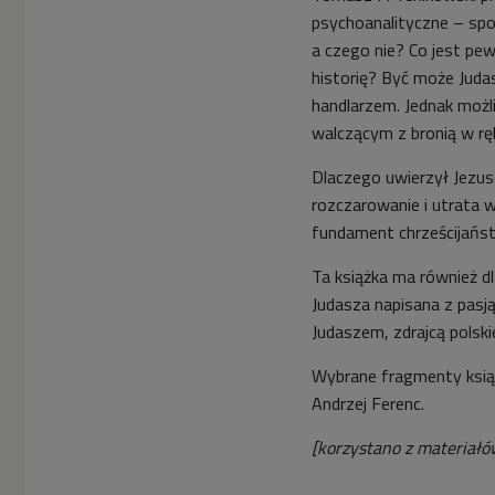
psychoanalityczne – spoj
a czego nie? Co jest pe
historię? Być może Juda
handlarzem. Jednak możli
walczącym z bronią w rę
Dlaczego uwierzył Jezus
rozczarowanie i utrata 
fundament chrześcijańs
Ta książka ma również dl
Judasza napisana z pasj
Judaszem, zdrajcą polski
Wybrane fragmenty książk
Andrzej Ferenc.
[korzystano z materiał