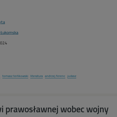
yta
a Łukomska
2024
a
tomasz terlikowski
literatura
andrzej ferenc
judasz
kwi prawosławnej wobec wojny