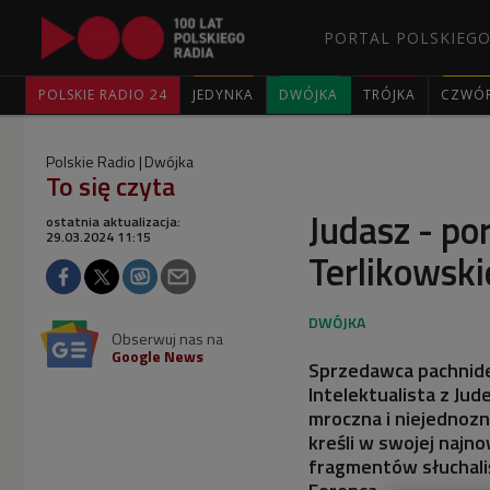
PORTAL POLSKIEGO
POLSKIE RADIO 24
JEDYNKA
DWÓJKA
TRÓJKA
CZWÓ
Polskie Radio
Dwójka
To się czyta
Judasz - po
ostatnia aktualizacja:
29.03.2024 11:15
Terlikowsk
Obserwuj nas na
Google News
Sprzedawca pachnideł
Intelektualista z Jud
mroczna i niejednoz
kreśli w swojej najn
fragmentów słuchaliś