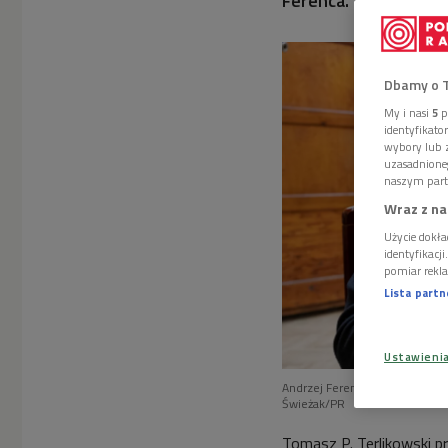
Ferenca.
Dbamy o 
My i nasi
5
p
identyfikat
wybory lub z
uzasadnione
naszym part
Wraz z na
Użycie dokła
identyfikacj
pomiar rekla
Lista part
Ustawieni
Andrzej Ferenc prezentuje ksią
Świeżak/PR
Tomasz P. Terlikowski pro