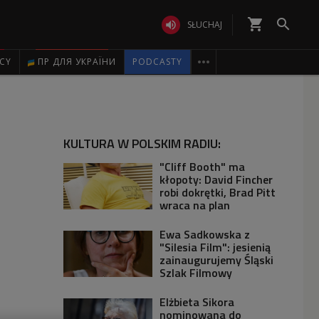
shopping_cart


SŁUCHAJ

ICY
ПР ДЛЯ УКРАЇНИ
PODCASTY
KULTURA W POLSKIM RADIU:
"Cliff Booth" ma
kłopoty: David Fincher
robi dokrętki, Brad Pitt
wraca na plan
Ewa Sadkowska z
"Silesia Film": jesienią
zainaugurujemy Śląski
Szlak Filmowy
Elżbieta Sikora
nominowana do