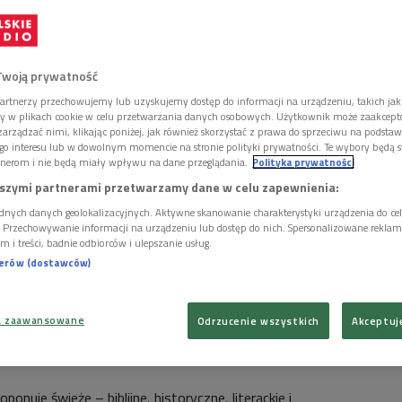
Twoją prywatność
artnerzy przechowujemy lub uzyskujemy dostęp do informacji na urządzeniu, takich jak
ory w plikach cookie w celu przetwarzania danych osobowych. Użytkownik może zaakcep
arządzać nimi, klikając poniżej, jak również skorzystać z prawa do sprzeciwu na podsta
go interesu lub w dowolnym momencie na stronie polityki prywatności. Te wybory będą 
nerom i nie będą miały wpływu na dane przeglądania.
Polityka prywatności
szymi partnerami przetwarzamy dane w celu zapewnienia:
dnych danych geolokalizacyjnych. Aktywne skanowanie charakterystyki urządzenia do ce
i. Przechowywanie informacji na urządzeniu lub dostęp do nich. Spersonalizowane reklamy 
m i treści, badnie odbiorców i ulepszanie usług.
nerów (dostawców)
a zaawansowane
Odrzucenie wszystkich
Akceptuj
żkę "To ja, Judasz. Biografia apostoła" Tomasza Terlikowskiego
Foto: Krzysztof
ponuje świeże – biblijne, historyczne, literackie i