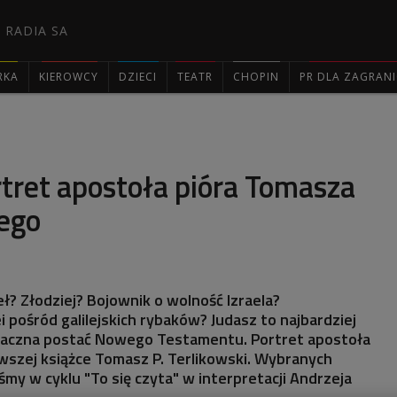
 RADIA SA
RKA
KIEROWCY
DZIECI
TEATR
CHOPIN
PR DLA ZAGRAN

rtret apostoła pióra Tomasza
iego
? Złodziej? Bojownik o wolność Izraela?
ei pośród galilejskich rybaków? Judasz to najbardziej
naczna postać Nowego Testamentu. Portret apostoła
owszej książce Tomasz P. Terlikowski. Wybranych
my w cyklu "To się czyta" w interpretacji Andrzeja