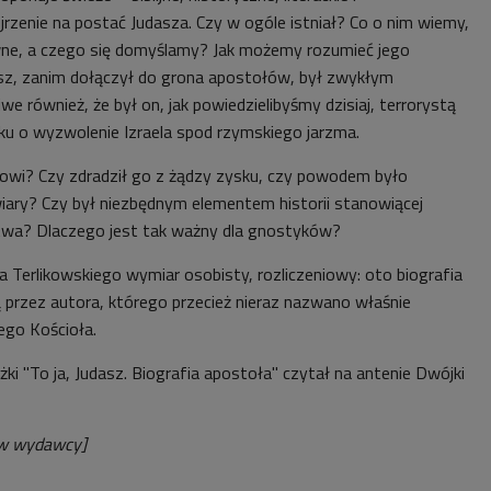
rzenie na postać Judasza. Czy w ogóle istniał? Co o nim wiemy,
wne, a czego się domyślamy? Jak możemy rozumieć jego
sz, zanim dołączył do grona apostołów, był zwykłym
we również, że był on, jak powiedzielibyśmy dzisiaj, terrorystą
ku o wyzwolenie Izraela spod rzymskiego jarzma.
owi? Czy zdradził go z żądzy zysku, czy powodem było
wiary? Czy był niezbędnym elementem historii stanowiącej
twa? Dlaczego jest tak ważny dla gnostyków?
a Terlikowskiego wymiar osobisty, rozliczeniowy: oto biografia
ą przez autora, którego przecież nieraz nazwano właśnie
ego Kościoła.
i "To ja, Judasz. Biografia apostoła" czytał na antenie Dwójki
ów wydawcy]