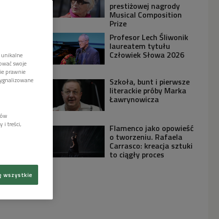
prestiżowej nagrody
Musical Composition
Prize
Profesor Lech Śliwonik
laureatem tytułu
Człowiek Słowa 2026
 unikalne
tować swoje
wie prawnie
sygnalizowane
Szkoła, bunt i pierwsze
literackie próby Marka
Ławrynowicza
lów
i treści,
Flamenco jako opowieść
o tworzeniu. Rafaela
Carrasco: kreacja sztuki
to ciągły proces
ę wszystkie