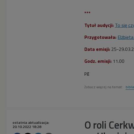
***
Tytuł audycji:
To się cz
Przygotowała:
Elżbiet
Data emisji:
25-29.03.
Godz. emisji:
11.00
pg
Zobacz więcej na temat:
bibli
O roli Cer
ostatnia aktualizacja:
20.10.2022 18:28