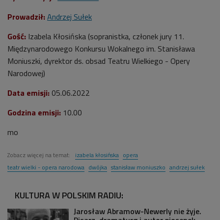
Prowadził:
Andrzej Sułek
Gość:
Izabela Kłosińska (
sopranistka, członek jury 11.
Międzynarodowego Konkursu Wokalnego im. Stanisława
Moniuszki, dyrektor ds. obsad Teatru Wielkiego - Opery
Narodowej)
Data emisji:
05.06.2022
Godzina emisji:
10.00
mo
Zobacz więcej na temat:
izabela kłosińska
opera
teatr wielki - opera narodowa
dwójka
stanisław moniuszko
andrzej sułek
KULTURA W POLSKIM RADIU:
Jarosław Abramow-Newerly nie żyje.