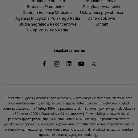
Redakcja Katolicka
Regulamin serwisu
Redakcja Ekumeniczna
Polityka prywatności
Centrum Edukacji Medialnej
Ustawienia prywatności
Agencja Muzyczna Polskiego Radia
Dane osobowe
Studia nagraniowe i koncertowe
Kontakt
Sklep Polskiego Radia
Znajdziesz nas na
Treści, znajdujące się w serwisie polskieradio.pl, w tym wszystkie materiały i ich części oraz
poszczególne elementy samego serwisu mają charakter utworów lub wytworów objętych
ochroną Ustawy z dnia 4 lutego 1994 r. o prawie autorskim i prawach pokrewnych lub Ustawy z
dnia 30 czerwca 2000 r. Prawo własności przemysłowej. Prawa o których mowa w zdaniu
poprzedzającym przysługują Polskiemu Radiu S.A. w likwidacji lub podmiotom trzecim.
Jakiekolwiek kopiowanie, zapisywanie, powielanie, reprodukowanie oraz rozpowszechnianie
materiałów zamieszczonych w serwisie, zarówno w części, jak i w całości jest zabronione bez
uprzedniej pisemnej zgody uprawnionego.