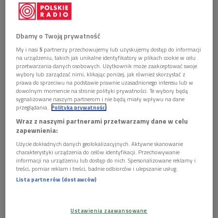
Dbamy o Twoją prywatność
My i nasi
5
partnerzy przechowujemy lub uzyskujemy dostęp do informacji
na urządzeniu, takich jak unikalne identyfikatory w plikach cookie w celu
przetwarzania danych osobowych. Użytkownik może zaakceptować swoje
wybory lub zarządzać nimi, klikając poniżej, jak również skorzystać z
prawa do sprzeciwu na podstawie prawnie uzasadnionego interesu lub w
dowolnym momencie na stronie polityki prywatności. Te wybory będą
sygnalizowane naszym partnerom i nie będą miały wpływu na dane
przeglądania.
Polityka prywatności
Wraz z naszymi partnerami przetwarzamy dane w celu
(You Tube Dwójki)
zapewnienia:
Użycie dokładnych danych geolokalizacyjnych. Aktywne skanowanie
W niedzielny poranek gościem Andrzeja Sułka była
charakterystyki urządzenia do celów identyfikacji. Przechowywanie
Izabela Kłosińska
.
informacji na urządzeniu lub dostęp do nich. Spersonalizowane reklamy i
treści, pomiar reklam i treści, badnie odbiorców i ulepszanie usług.
Znakomita sopranistka jest członkiem jury 11.
Lista partnerów (dostawców)
Międzynarodowego Konkursu Wokalnego im.
Stanisława Moniuszki, a także pełni funkcję dyrektora
Ustawienia zaawansowane
ds. obsad Teatru Wielkiego - Opery Narodowej.