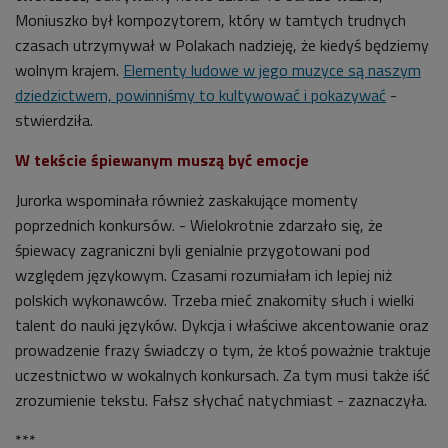
Moniuszko był kompozytorem, który w tamtych trudnych
czasach utrzymywał w Polakach nadzieję, że kiedyś będziemy
wolnym krajem.
Elementy ludowe w jego muzyce są naszym
dziedzictwem, powinniśmy to kultywować i pokazywać
-
stwierdziła.
W tekście śpiewanym muszą być emocje
Jurorka wspominała również zaskakujące momenty
poprzednich konkursów. - Wielokrotnie zdarzało się, że
śpiewacy zagraniczni byli genialnie przygotowani pod
względem językowym. Czasami rozumiałam ich lepiej niż
polskich wykonawców. Trzeba mieć znakomity słuch i wielki
talent do nauki języków. Dykcja i właściwe akcentowanie oraz
prowadzenie frazy świadczy o tym, że ktoś poważnie traktuje
uczestnictwo w wokalnych konkursach. Za tym musi także iść
zrozumienie tekstu. Fałsz słychać natychmiast - zaznaczyła.
***