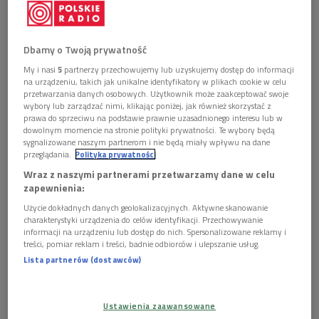
Okładki płyt
Foto: mat. promocyjne
Po spotkaniu z nagraniami obchodzącej w tym roku 20-lecie
oficyny Sublime Frequencies, pozostaliśmy przy wątku
Dbamy o Twoją prywatność
punkowej etnografii i tzw. nurtu world music 2.0.
My i nasi
5
partnerzy przechowujemy lub uzyskujemy dostęp do informacji
na urządzeniu, takich jak unikalne identyfikatory w plikach cookie w celu
Tym razem słuchaliśmy m.in. przełomowego albumu
przetwarzania danych osobowych. Użytkownik może zaakceptować swoje
wybory lub zarządzać nimi, klikając poniżej, jak również skorzystać z
"Cambodian Rocks" (1995) – prawdopodobnie pierwszej,
prawa do sprzeciwu na podstawie prawnie uzasadnionego interesu lub w
wydanej na Zachodzie płyty z kambodżańskim rockiem i
dowolnym momencie na stronie polityki prywatności. Te wybory będą
sygnalizowane naszym partnerom i nie będą miały wpływu na dane
psychodelią lat 60. i 70.
przeglądania.
Polityka prywatności
Wraz z naszymi partnerami przetwarzamy dane w celu
Ponadto zabrzmiało kilka innych nagrań, które stały się
zapewnienia:
wzorem dla płyt wytwórni Sublime Frequencies. Wisienką na
Użycie dokładnych danych geolokalizacyjnych. Aktywne skanowanie
torcie poniedziałkowej "Nocnej strefy" była premiera
charakterystyki urządzenia do celów identyfikacji. Przechowywanie
mixtape’u, który przygotował Nicolas Sheikholeslami – muzyk
informacji na urządzeniu lub dostęp do nich. Spersonalizowane reklamy i
treści, pomiar reklam i treści, badnie odbiorców i ulepszanie usług.
i producent pochłonięty somalijską muzyką lat 70. i 80, z
Lista partnerów (dostawców)
którym mieliśmy już okazję spotkać się kilka tygodni temu w
magazynie "Źródła"
[POSŁUCHAJ]
.
Ustawienia zaawansowane
Autor sam zaprosił nas do wysłuchania swojej najnowszej