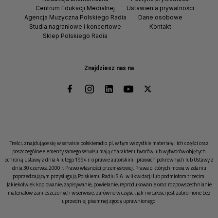
Centrum Edukacji Medialnej
Ustawienia prywatności
Agencja Muzyczna Polskiego Radia
Dane osobowe
Studia nagraniowe i koncertowe
Kontakt
Sklep Polskiego Radia
Znajdziesz nas na
Treści, znajdujące się w serwisie polskieradio.pl, w tym wszystkie materiały i ich części oraz
poszczególne elementy samego serwisu mają charakter utworów lub wytworów objętych
ochroną Ustawy z dnia 4 lutego 1994 r. o prawie autorskim i prawach pokrewnych lub Ustawy z
dnia 30 czerwca 2000 r. Prawo własności przemysłowej. Prawa o których mowa w zdaniu
poprzedzającym przysługują Polskiemu Radiu S.A. w likwidacji lub podmiotom trzecim.
Jakiekolwiek kopiowanie, zapisywanie, powielanie, reprodukowanie oraz rozpowszechnianie
materiałów zamieszczonych w serwisie, zarówno w części, jak i w całości jest zabronione bez
uprzedniej pisemnej zgody uprawnionego.