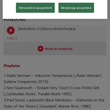
selekcji, która niebawem ukaże się na kasecie "Au Revoir
Odrzucenie wszystkich
Akceptuję wszystkie
Mogadishu Vol. 2".
POSŁUCHAJ
World Music 2.0 (Nocna strefa/Dwójka)
116:17
Playlista:
1.Radio Vietnam – Induction Temperature [„Radio Vietnam”,
Sublime Frequencies 2015]
2.Sinn Sisamouth – Srolanh Srey Touch (I Love Petite Girl)
[„Cambodian Rocks”, Parallel World 1995]
3.Paul Simon, Ladysmith Black Mambazo – Diamonds on the
Soles of Her Shoes [„Graceland”, Warner Bros. 1986]