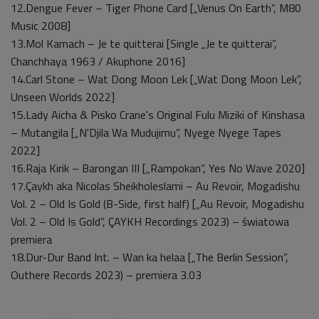
12.Dengue Fever – Tiger Phone Card [„Venus On Earth”, M80
Music 2008]
13.Mol Kamach – Je te quitterai [Single „Je te quitterai”,
Chanchhaya 1963 / Akuphone 2016]
14.Carl Stone – Wat Dong Moon Lek [„Wat Dong Moon Lek”,
Unseen Worlds 2022]
15.Lady Aicha & Pisko Crane's Original Fulu Miziki of Kinshasa
– Mutangila [„N'Djila Wa Mudujimu”, Nyege Nyege Tapes
2022]
16.Raja Kirik – Barongan III [„Rampokan”, Yes No Wave 2020]
17.Çaykh aka Nicolas Sheikholeslami – Au Revoir, Mogadishu
Vol. 2 – Old Is Gold (B-Side, first half) [„Au Revoir, Mogadishu
Vol. 2 – Old Is Gold”, ÇAYKH Recordings 2023) – światowa
premiera
18.Dur-Dur Band Int. – Wan ka helaa [„The Berlin Session”,
Outhere Records 2023) – premiera 3.03