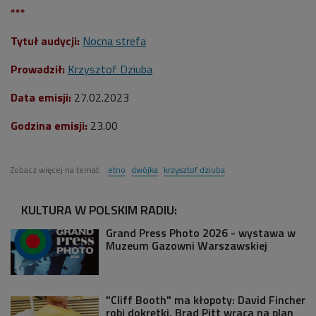
***
Tytuł audycji:
Nocna strefa
Prowadził:
Krzysztof Dziuba
Data emisji:
27.02.2023
Godzina emisji:
23.00
Zobacz więcej na temat:
etno
dwójka
krzysztof dziuba
KULTURA W POLSKIM RADIU:
Grand Press Photo 2026 - wystawa w
Muzeum Gazowni Warszawskiej
"Cliff Booth" ma kłopoty: David Fincher
robi dokrętki, Brad Pitt wraca na plan