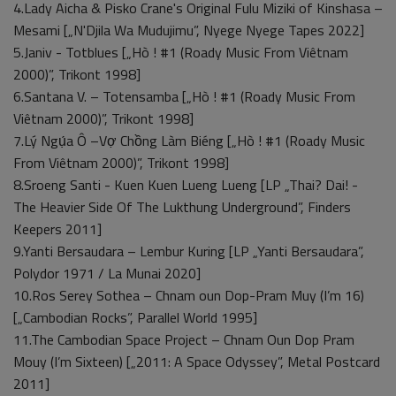
4.Lady Aicha & Pisko Crane's Original Fulu Miziki of Kinshasa –
Mesami [„N'Djila Wa Mudujimu”, Nyege Nyege Tapes 2022]
5.Janiv - Totblues [„Hò ! #1 (Roady Music From Viêtnam
2000)”, Trikont 1998]
6.Santana V. – Totensamba [„Hò ! #1 (Roady Music From
Viêtnam 2000)”, Trikont 1998]
7.Lý Ngụ́a Ô –Vợ Chồng Làm Biéng [„Hò ! #1 (Roady Music
From Viêtnam 2000)”, Trikont 1998]
8.Sroeng Santi - Kuen Kuen Lueng Lueng [LP „Thai? Dai! -
The Heavier Side Of The Lukthung Underground”, Finders
Keepers 2011]
9.Yanti Bersaudara – Lembur Kuring [LP „Yanti Bersaudara”,
Polydor 1971 / La Munai 2020]
10.Ros Serey Sothea – Chnam oun Dop-Pram Muy (I’m 16)
[„Cambodian Rocks”, Parallel World 1995]
11.The Cambodian Space Project – Chnam Oun Dop Pram
Mouy (I’m Sixteen) [„2011: A Space Odyssey”, Metal Postcard
2011]