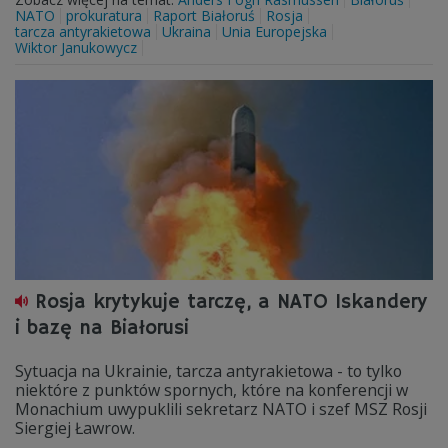
NATO
prokuratura
Raport Białoruś
Rosja
tarcza antyrakietowa
Ukraina
Unia Europejska
Wiktor Janukowycz
Rosja krytykuje tarczę, a NATO Iskandery
i bazę na Białorusi
Sytuacja na Ukrainie, tarcza antyrakietowa - to tylko
niektóre z punktów spornych, które na konferencji w
Monachium uwypuklili sekretarz NATO i szef MSZ Rosji
Siergiej Ławrow.