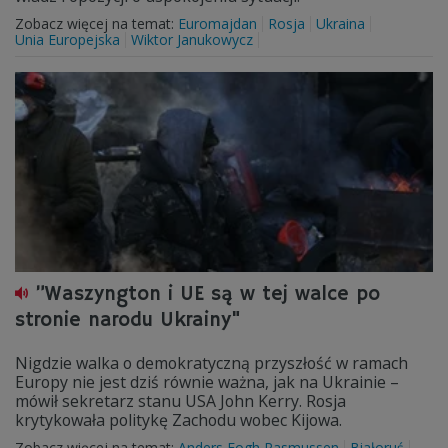
Zobacz więcej na temat:
Euromajdan
Rosja
Ukraina
Unia Europejska
Wiktor Janukowycz
”Waszyngton i UE są w tej walce po
stronie narodu Ukrainy"
Nigdzie walka o demokratyczną przyszłość w ramach
Europy nie jest dziś równie ważna, jak na Ukrainie –
mówił sekretarz stanu USA John Kerry. Rosja
krytykowała politykę Zachodu wobec Kijowa.
Zobacz więcej na temat:
Anders Fogh Rasmussen
Białoruś