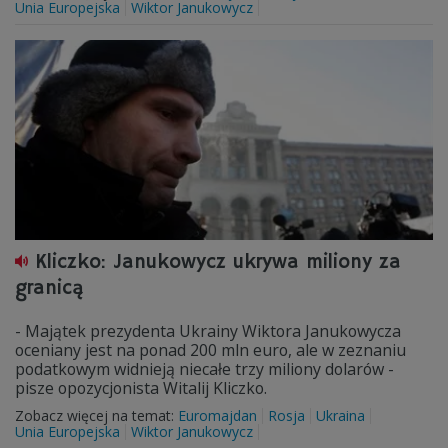
Unia Europejska
Wiktor Janukowycz
Kliczko: Janukowycz ukrywa miliony za
granicą
- Majątek prezydenta Ukrainy Wiktora Janukowycza
oceniany jest na ponad 200 mln euro, ale w zeznaniu
podatkowym widnieją niecałe trzy miliony dolarów -
pisze opozycjonista Witalij Kliczko.
Zobacz więcej na temat:
Euromajdan
Rosja
Ukraina
Unia Europejska
Wiktor Janukowycz