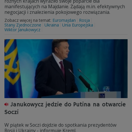
różnych krajach wyraziło swoje poparcie dla
manifestujących na Majdanie. Żądają m.in. efektywnych
negocjacji i znalezienia pokojowego rozwiązania.
Zobacz więcej na temat:
Euromajdan
Rosja
Stany Zjednoczone
Ukraina
Unia Europejska
Wiktor Janukowycz
Janukowycz jedzie do Putina na otwarcie
Soczi
W piątek w Soczi dojdzie do spotkania prezydentów
Rosji i Ukrainy - informuje Kreml.