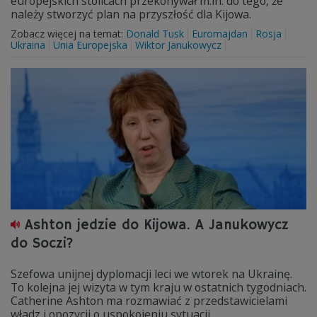
europejskich stolicach przekonywał m.in. do tego, że
należy stworzyć plan na przyszłość dla Kijowa.
Zobacz więcej na temat:
Donald Tusk
Euromajdan
Rosja
Ukraina
Unia Europejska
Wiktor Janukowycz
Ashton jedzie do Kijowa. A Janukowycz
do Soczi?
Szefowa unijnej dyplomacji leci we wtorek na Ukrainę.
To kolejna jej wizyta w tym kraju w ostatnich tygodniach.
Catherine Ashton ma rozmawiać z przedstawicielami
władz i opozycji o uspokojeniu sytuacji.