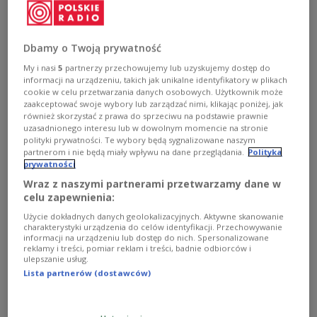
Stany Zjednoczone
Ukraina
Unia Europejska
Wiktor Janukowycz
Dbamy o Twoją prywatność
My i nasi
5
partnerzy przechowujemy lub uzyskujemy dostęp do
informacji na urządzeniu, takich jak unikalne identyfikatory w plikach
cookie w celu przetwarzania danych osobowych. Użytkownik może
zaakceptować swoje wybory lub zarządzać nimi, klikając poniżej, jak
również skorzystać z prawa do sprzeciwu na podstawie prawnie
uzasadnionego interesu lub w dowolnym momencie na stronie
polityki prywatności. Te wybory będą sygnalizowane naszym
partnerom i nie będą miały wpływu na dane przeglądania.
Polityka
prywatności
Wraz z naszymi partnerami przetwarzamy dane w
Biden znów dzwoni do Janukowycza.
celu zapewnienia:
Wzywa do kompromisu
Użycie dokładnych danych geolokalizacyjnych. Aktywne skanowanie
charakterystyki urządzenia do celów identyfikacji. Przechowywanie
informacji na urządzeniu lub dostęp do nich. Spersonalizowane
Wtorkowe posiedzenie Rady Najwyższej nie przyniosło
reklamy i treści, pomiar reklam i treści, badnie odbiorców i
porozumienia. Na Ukrainie przebywa obecnie szefowa
ulepszanie usług.
unijnej dyplomacji Catherine Ashton, która według
Lista partnerów (dostawców)
opozycji gotowa jest delegować pośredników w tych
negocjacjach.
Zobacz więcej na temat:
Euromajdan
Rosja