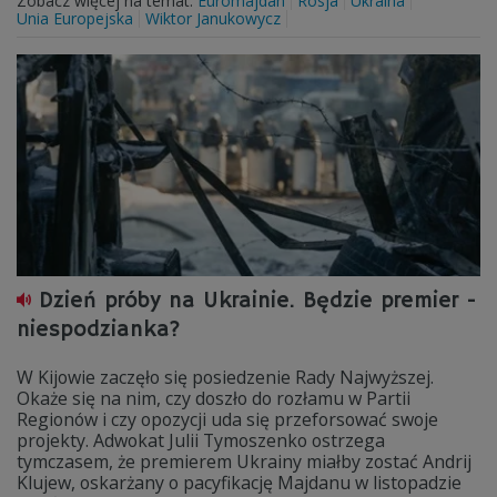
Zobacz więcej na temat:
Euromajdan
Rosja
Ukraina
Unia Europejska
Wiktor Janukowycz
Dzień próby na Ukrainie. Będzie premier -
niespodzianka?
W Kijowie zaczęło się posiedzenie Rady Najwyższej.
Okaże się na nim, czy doszło do rozłamu w Partii
Regionów i czy opozycji uda się przeforsować swoje
projekty. Adwokat Julii Tymoszenko ostrzega
tymczasem, że premierem Ukrainy miałby zostać Andrij
Klujew, oskarżany o pacyfikację Majdanu w listopadzie