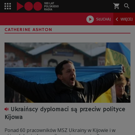
shopping_cart



SŁUCHAJ
WIĘCEJ

CATHERINE ASHTON
Ukraińscy dyplomaci są przeciw polityce
Kijowa
Ponad 60 pracowników MSZ Ukrainy w Kijowie i w