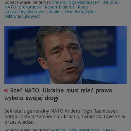
Zobacz więcej na temat:
Anders Fogh Rasmussen
Białoruś
NATO
prokuratura
Raport Białoruś
Rosja
tarcza antyrakietowa
Ukraina
Unia Europejska
Wiktor Janukowycz
Szef NATO: Ukraina musi mieć prawo
wyboru swojej drogi
Sekretarz generalny NATO Anders Fogh Rasmussen
potępił akty przemocy na Ukrainie, zwłaszcza użycie siły
przez władze.
Zobacz więcej na temat:
Anders Fogh Rasmussen
NATO