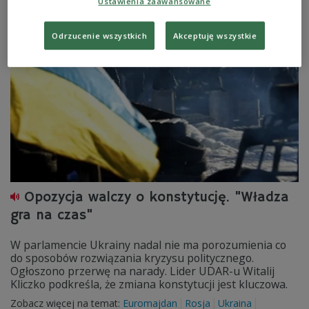
Ustawienia zaawansowane
Stany Zjednoczone
Ukraina
Unia Europejska
Wiktor Janukowycz
Odrzucenie wszystkich
Akceptuję wszystkie
Opozycja walczy o konstytucję. "Władza
gra na czas"
W parlamencie Ukrainy nadal nie ma porozumienia co
do sposobów rozwiązania kryzysu politycznego.
Ogłoszono przerwę na narady. Lider UDAR-u Witalij
Kliczko podkreśla, że zmiana konstytucji jest kluczowa.
Zobacz więcej na temat:
Euromajdan
Rosja
Ukraina