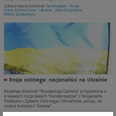
Zobacz więcej na temat:
Euromajdan
Rosja
Stany Zjednoczone
Ukraina
Unia Europejska
Wiktor Janukowycz
Rosja ostrzega: nacjonaliści na Ukrainie
Rządowy dziennik ”Rossijskaja Gazieta” przypomina o
krwawych rozprawach ”banderowców” z Rosjanami,
Polakami i Żydami. Ostrzega i Ukraińców, pisząc, że
unijna komisarz ”kłamie”.
Zobacz więcej na temat:
Euromajdan
Rosja