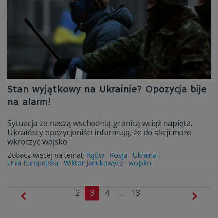
Stan wyjątkowy na Ukrainie? Opozycja bije
na alarm!
Sytuacja za naszą wschodnią granicą wciąż napięta.
Ukraińscy opozycjoniści informują, że do akcji może
wkroczyć wojsko.
Zobacz więcej na temat:
Kijów
Rosja
Ukraina
Unia Europejska
Wiktor Janukowycz
wojsko
2
3
4
...
13