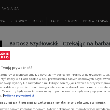
 RADIA SA
RKA
KIEROWCY
DZIECI
TEATR
CHOPIN
PR DLA ZAGRAN

Bartosz Szydłowski: "Czekając na barb
mechanizmach
"Czekając na barbarzyńców" – to premierowy spektakl,
Teatru Łaźnia Nowa. Tytuł, inspirowany książką J.M. Co
 Twoją prywatność
potrzebuje wroga, by podtrzymać własny porządek. - 
się organizować - mówił w Dwójce reżyser Bartosz Szyd
artnerzy przechowujemy lub uzyskujemy dostęp do informacji na urządzeniu, taki
entyfikatory w plikach cookie w celu przetwarzania danych osobowych. Użytkown
Zobacz więcej na temat:
Marcin Pesta
Bartosz Szydłowski
T
ć swoje wybory lub zarządzać nimi, klikając poniżej, jak również skorzystać z pra
spektakl
na podstawie prawnie uzasadnionego interesu lub w dowolnym momencie na stroni
i. Te wybory będą sygnalizowane naszym partnerom i nie będą miały wpływu na d
a.
Polityka prywatności
aszymi partnerami przetwarzamy dane w celu zapewnienia:
Teatralne Kraków, Warszawa, Gdańsk i
adnych danych geolokalizacyjnych. Aktywne skanowanie charakterystyki urządzen