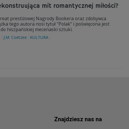
ekonstruująca mit romantycznej miłości?
aureat prestiżowej Nagrody Bookera oraz zdobywca
ka tego autora nosi tytuł "Polak" i poświęcona jest
do hiszpańskiej mecenaski sztuki.
i
J.M. Coetzee
KULTURA
Znajdziesz nas na