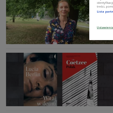
identyfikac
treści, pom
Lista par
Ustawieni