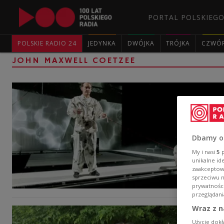
PORTAL POLSKIEGO
POLSKIE RADIO 24
JEDYNKA
DWÓJKA
TRÓJKA
CZWÓ
JOHN MAXWELL COETZEE
Dbamy o
My i nasi
5
p
unikalne id
zaakceptowa
sprzeciwu 
prywatnośc
przeglądani
Wraz z n
Użycie dokł