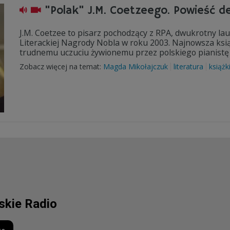
"Polak" J.M. Coetzeego. Powieść d
J.M. Coetzee to pisarz pochodzący z RPA, dwukrotny l
Literackiej Nagrody Nobla w roku 2003. Najnowsza książ
trudnemu uczuciu żywionemu przez polskiego pianistę 
Zobacz więcej na temat:
Magda Mikołajczuk
literatura
książk
lskie Radio