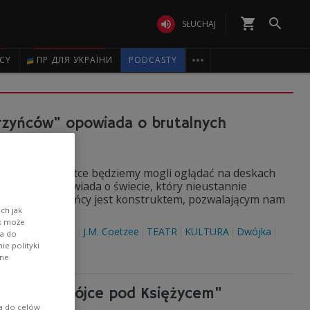
shopping_cart


SŁUCHAJ

ICY
ПР ДЛЯ УКРАЇНИ
PODCASTY
arzyńców" opowiada o brutalnych
 który już wkrótce będziemy mogli oglądać na deskach
etzee'ego, opowiada o świecie, który nieustannie
Figura barbarzyńcy jest konstruktem, pozwalającym nam
łowski.
ch jak
ik może
eatr Łaźnia Nowa
J.M. Coetzee
TEATR
KULTURA
Dwójka
wa do
e polityki
ane
 Sopot w "Trójce pod Księżycem"
ia do celów