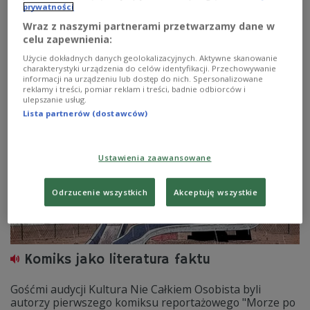
prywatności
bohaterowie są ludźmi znanymi mi; oczywiście mają
pozmieniane nazwiska, niektórzy składają się z kilku
Wraz z naszymi partnerami przetwarzamy dane w
innych osób. Natomiast nie ma tu nic sztucznego, pod
celu zapewnienia:
czym bym się nie podpisał, ponieważ to wszystko było
Użycie dokładnych danych geolokalizacyjnych. Aktywne skanowanie
życie - mówił w Dwójce Marcin Kołodziejczyk.
charakterystyki urządzenia do celów identyfikacji. Przechowywanie
informacji na urządzeniu lub dostęp do nich. Spersonalizowane
Zobacz więcej na temat:
literatura
KSIĄŻKA
KULTURA
reklamy i treści, pomiar reklam i treści, badnie odbiorców i
ulepszanie usług.
Lista partnerów (dostawców)
Ustawienia zaawansowane
Odrzucenie wszystkich
Akceptuję wszystkie
Komiks jako literatura faktu
Gośćmi audycji Kultura Nie Całkiem Osobista byli
autorzy pierwszego komiksu reportażowego "Morze po