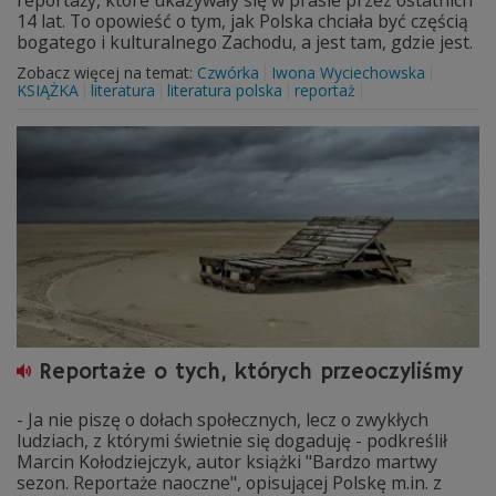
reportaży, które ukazywały się w prasie przez ostatnich
14 lat. To opowieść o tym, jak Polska chciała być częścią
bogatego i kulturalnego Zachodu, a jest tam, gdzie jest.
Zobacz więcej na temat:
Czwórka
Iwona Wyciechowska
KSIĄŻKA
literatura
literatura polska
reportaż
Reportaże o tych, których przeoczyliśmy
- Ja nie piszę o dołach społecznych, lecz o zwykłych
ludziach, z którymi świetnie się dogaduję - podkreślił
Marcin Kołodziejczyk, autor książki "Bardzo martwy
sezon. Reportaże naoczne", opisującej Polskę m.in. z