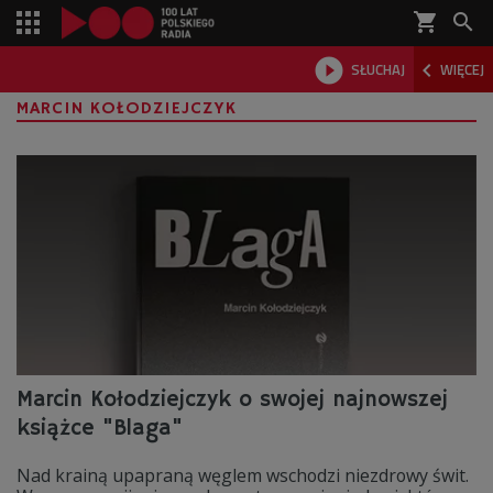
shopping_cart



SŁUCHAJ
WIĘCEJ

MARCIN KOŁODZIEJCZYK
Marcin Kołodziejczyk o swojej najnowszej
książce "Blaga"
Nad krainą upapraną węglem wschodzi niezdrowy świt.