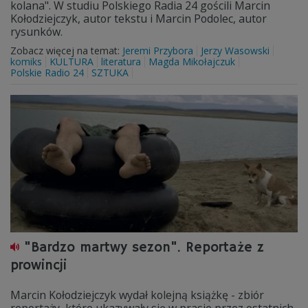
kolana". W studiu Polskiego Radia 24 gościli Marcin
Kołodziejczyk, autor tekstu i Marcin Podolec, autor
rysunków.
Zobacz więcej na temat:
Jeremi Przybora
Jerzy Wasowski
komiks
KULTURA
literatura
Magda Mikołajczuk
Polskie Radio 24
SZTUKA
"Bardzo martwy sezon". Reportaże z
prowincji
Marcin Kołodziejczyk wydał kolejną książkę - zbiór