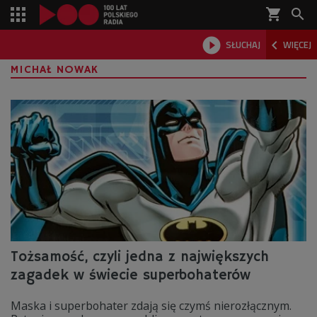
shopping_cart



SŁUCHAJ
WIĘCEJ

MICHAŁ NOWAK
Tożsamość, czyli jedna z największych
zagadek w świecie superbohaterów
Maska i superbohater zdają się czymś nierozłącznym.