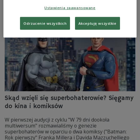
polityków. Bywała językiem emancypacji, ale także
Ustawienia zaawansowane
narzędziem wykluczenia.
Zobacz więcej na temat:
filozofia
Solidarność
Dwójka
Odrzucenie wszystkich
Akceptuję wszystkie
Skąd wzięli się superbohaterowie? Sięgamy
do kina i komiksów
W pierwszej audycji z cyklu "W 79 dni dookoła
multiwersum" rozmawialiśmy o genezie
superbohaterów w oparciu o dwa komiksy ("Batman:
Rok pierwszy" Franka Millera i Davida Mazzuchelliego