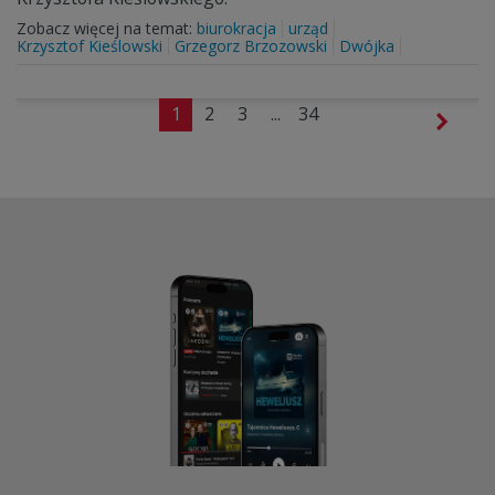
Zobacz więcej na temat:
biurokracja
urząd
Krzysztof Kieślowski
Grzegorz Brzozowski
Dwójka
1
2
3
...
34