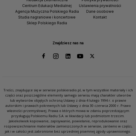
Centrum Edukacji Medialnej
Ustawienia prywatności
Agencja Muzyczna Polskiego Radia
Dane osobowe
Studia nagraniowe i koncertowe
Kontakt
Sklep Polskiego Radia
Znajdziesz nas na
Treści, znajdujące się w serwisie polskieradio.pl, w tym wszystkie materiały i ich
części oraz poszczególne elementy samego serwisu mają charakter utworów
lub wytworów objętych ochroną Ustawy z dnia 4 lutego 1994 r. o prawie
autorskim i prawach pokrewnych lub Ustawy z dnia 30 czerwca 2000 r. Prawo
własności przemysłowej. Prawa o których mowa w zdaniu poprzedzającym
przysługują Polskiemu Radiu S.A. w likwidacji lub podmiotom trzecim.
Jakiekolwiek kopiowanie, zapisywanie, powielanie, reprodukowanie oraz
rozpowszechnianie materiałów zamieszczonych w serwisie, zarówno w części,
jak i w całości jest zabronione bez uprzedniej pisemnej zgody uprawnionego.