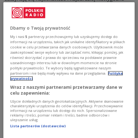
pytania. Czy superheros jest obrońcą prawa, czy kimś,
kto stawia się ponad nim?
Zobacz więcej na temat:
Dwójka
superbohater
Dbamy o Twoją prywatność
My i nasi
5
partnerzy przechowujemy lub uzyskujemy dostęp do
informacji na urządzeniu, takich jak unikalne identyfikatory w plikach
cookie w celu przetwarzania danych osobowych. Użytkownik może
zaakceptować swoje wybory lub zarządzać nimi, klikając poniżej, jak
również skorzystać z prawa do sprzeciwu na podstawie prawnie
uzasadnionego interesu lub w dowolnym momencie na stronie
polityki prywatności. Te wybory będą sygnalizowane naszym
partnerom i nie będą miały wpływu na dane przeglądania.
Polityka
prywatności
Wraz z naszymi partnerami przetwarzamy dane w
celu zapewnienia:
Solidarność: między emancypacją a
Użycie dokładnych danych geolokalizacyjnych. Aktywne skanowanie
wykluczeniem
charakterystyki urządzenia do celów identyfikacji. Przechowywanie
informacji na urządzeniu lub dostęp do nich. Spersonalizowane
reklamy i treści, pomiar reklam i treści, badnie odbiorców i
Z pozoru wydaje się czymś przejrzystym, łatwo
ulepszanie usług.
zrozumiałym, oczywistym. Tymczasem przez ponad
Lista partnerów (dostawców)
dwieście lat była polem sporów filozofów, socjologów,
rewolucjonistów, chrześcijańskich myślicieli, feministek i