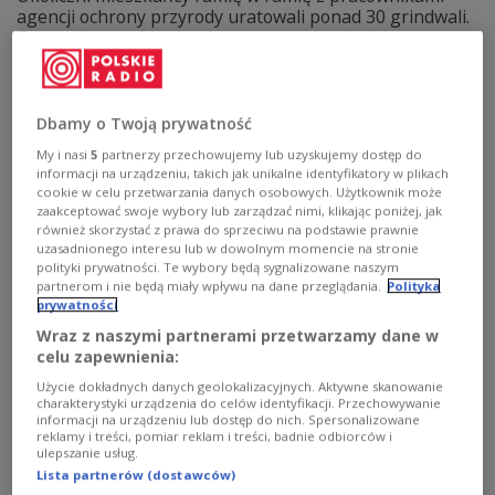
agencji ochrony przyrody uratowali ponad 30 grindwali.
Te morskie ssaki utknęły na nowozelandzkiej plaży.
Udało się je przenieść do wody dzięki użyciu
materiałowych płacht.
Zobacz więcej na temat:
ŚWIAT
zwierzęta
Nowa Zelandia
Dbamy o Twoją prywatność
My i nasi
5
partnerzy przechowujemy lub uzyskujemy dostęp do
informacji na urządzeniu, takich jak unikalne identyfikatory w plikach
cookie w celu przetwarzania danych osobowych. Użytkownik może
zaakceptować swoje wybory lub zarządzać nimi, klikając poniżej, jak
również skorzystać z prawa do sprzeciwu na podstawie prawnie
uzasadnionego interesu lub w dowolnym momencie na stronie
polityki prywatności. Te wybory będą sygnalizowane naszym
partnerom i nie będą miały wpływu na dane przeglądania.
Polityka
prywatności
Wraz z naszymi partnerami przetwarzamy dane w
celu zapewnienia:
Użycie dokładnych danych geolokalizacyjnych. Aktywne skanowanie
Protesty w Nowej Zelandii.
POLSKIE RADIO 24
charakterystyki urządzenia do celów identyfikacji. Przechowywanie
"Podważa się prawa Maorysów"
informacji na urządzeniu lub dostęp do nich. Spersonalizowane
reklamy i treści, pomiar reklam i treści, badnie odbiorców i
ulepszanie usług.
Tysiące mieszkańców Nowej Zelandii protestuje
Lista partnerów (dostawców)
przeciwko propozycji "przeglądu" gwarancji, jakie