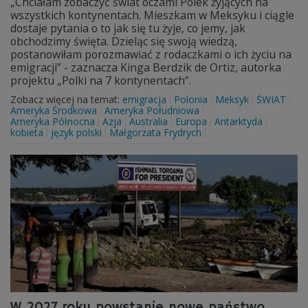
„Chciałam zobaczyć świat oczami Polek żyjących na
wszystkich kontynentach. Mieszkam w Meksyku i ciągle
dostaje pytania o to jak się tu żyje, co jemy, jak
obchodzimy święta. Dzieląc się swoją wiedzą,
postanowiłam porozmawiać z rodaczkami o ich życiu na
emigracji” - zaznacza Kinga Berdzik de Ortiz, autorka
projektu „Polki na 7 kontynentach”.
Zobacz więcej na temat:
emigracja
Polonia
Meksyk
ŚWIAT
Ameryka Środkowa
Ameryka Południowa
Ameryka Północna
Azja
Australia
Europa
Antarktyda
kobieta
język polski
Małgorzata Frydrych
W 2027 roku powstanie nowe państwo.