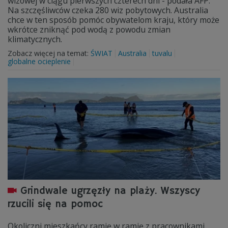
wizowej w ciągu pierwszych czterech dni - podała AFP.
Na szczęśliwców czeka 280 wiz pobytowych. Australia
chce w ten sposób pomóc obywatelom kraju, który może
wkrótce zniknąć pod wodą z powodu zmian
klimatycznych.
Zobacz więcej na temat:
ŚWIAT
Australia
tuvalu
globalne ocieplenie
Grindwale ugrzęzły na plaży. Wszyscy
rzucili się na pomoc
Okoliczni mieszkańcy ramię w ramię z pracownikami