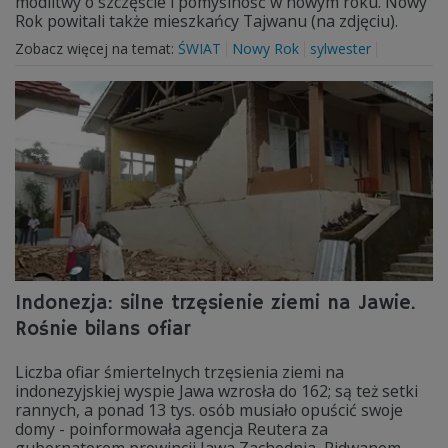
modlitwy o szczęście i pomyślność w nowym roku. Nowy
Rok powitali także mieszkańcy Tajwanu (na zdjęciu).
Zobacz więcej na temat:
ŚWIAT
Nowy Rok
sylwester
Indonezja: silne trzęsienie ziemi na Jawie.
Rośnie bilans ofiar
Liczba ofiar śmiertelnych trzęsienia ziemi na
indonezyjskiej wyspie Jawa wzrosła do 162; są też setki
rannych, a ponad 13 tys. osób musiało opuścić swoje
domy - poinformowała agencja Reutera za