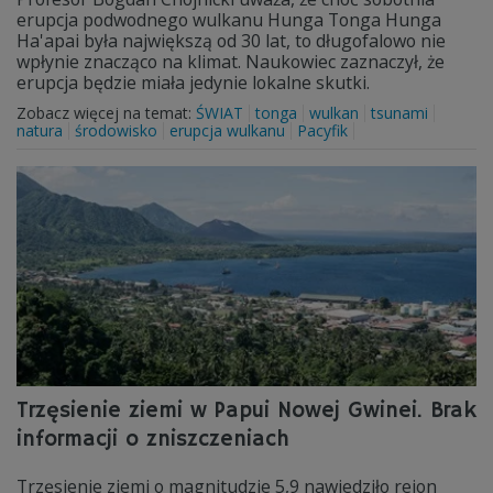
erupcja podwodnego wulkanu Hunga Tonga Hunga
Ha'apai była największą od 30 lat, to długofalowo nie
wpłynie znacząco na klimat. Naukowiec zaznaczył, że
erupcja będzie miała jedynie lokalne skutki.
Zobacz więcej na temat:
ŚWIAT
tonga
wulkan
tsunami
natura
środowisko
erupcja wulkanu
Pacyfik
Trzęsienie ziemi w Papui Nowej Gwinei. Brak
informacji o zniszczeniach
Trzęsienie ziemi o magnitudzie 5,9 nawiedziło rejon