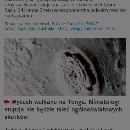
żeby zwiększać swoje znaczenie - mówiła w Polskim
Radiu 24 Hanna Shen (korespondentka polskich mediów
na Tajwanie).
Zobacz więcej na temat:
Polskie Radio 24
ŚWIAT
Antoni Opaliński
Australia
Chiny
wyspy salomona
Azja
Wybuch wulkanu na Tonga. Klimatolog:
erupcja nie będzie mieć ogólnoświatowych
skutków
Profesor Bogdan Chojnicki uważa, że choć sobotnia