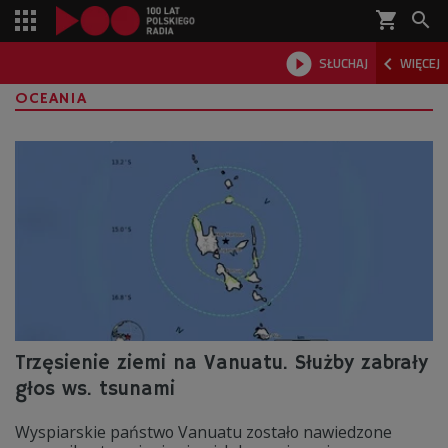
shopping_cart



SŁUCHAJ
WIĘCEJ

OCEANIA
Trzęsienie ziemi na Vanuatu. Służby zabrały
głos ws. tsunami
Wyspiarskie państwo Vanuatu zostało nawiedzone