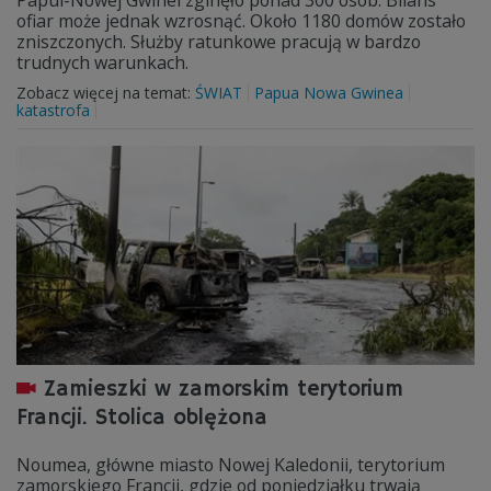
Papui-Nowej Gwinei zginęło ponad 300 osób. Bilans
ofiar może jednak wzrosnąć. Około 1180 domów zostało
zniszczonych. Służby ratunkowe pracują w bardzo
trudnych warunkach.
Zobacz więcej na temat:
ŚWIAT
Papua Nowa Gwinea
katastrofa
Zamieszki w zamorskim terytorium
Francji. Stolica oblężona
Noumea, główne miasto Nowej Kaledonii, terytorium
zamorskiego Francji, gdzie od poniedziałku trwają