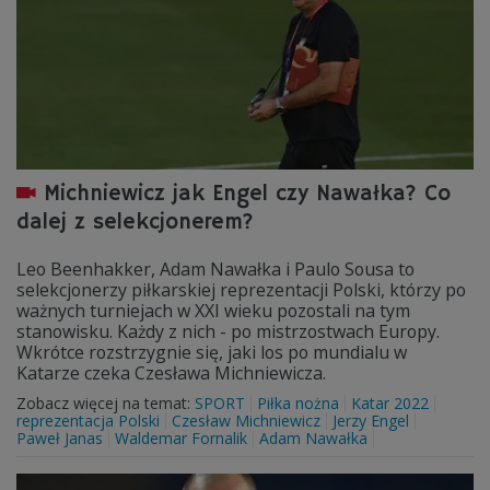
Michniewicz jak Engel czy Nawałka? Co
dalej z selekcjonerem?
Leo Beenhakker, Adam Nawałka i Paulo Sousa to
selekcjonerzy piłkarskiej reprezentacji Polski, którzy po
ważnych turniejach w XXI wieku pozostali na tym
stanowisku. Każdy z nich - po mistrzostwach Europy.
Wkrótce rozstrzygnie się, jaki los po mundialu w
Katarze czeka Czesława Michniewicza.
Zobacz więcej na temat:
SPORT
Piłka nożna
Katar 2022
reprezentacja Polski
Czesław Michniewicz
Jerzy Engel
Paweł Janas
Waldemar Fornalik
Adam Nawałka