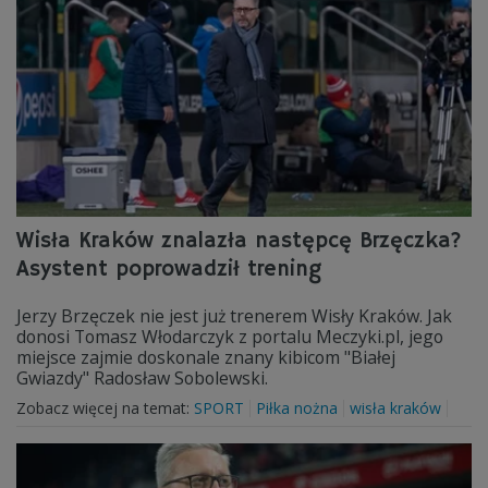
Wisła Kraków znalazła następcę Brzęczka?
Asystent poprowadził trening
Jerzy Brzęczek nie jest już trenerem Wisły Kraków. Jak
donosi Tomasz Włodarczyk z portalu Meczyki.pl, jego
miejsce zajmie doskonale znany kibicom "Białej
Gwiazdy" Radosław Sobolewski.
Zobacz więcej na temat:
SPORT
Piłka nożna
wisła kraków