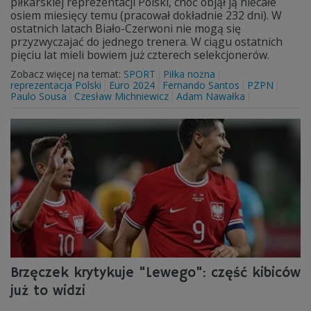
piłkarskiej reprezentacji Polski, choć objął ją niecałe
osiem miesięcy temu (pracował dokładnie 232 dni). W
ostatnich latach Biało-Czerwoni nie mogą się
przyzwyczajać do jednego trenera. W ciągu ostatnich
pięciu lat mieli bowiem już czterech selekcjonerów.
Zobacz więcej na temat:
SPORT
Piłka nożna
reprezentacja Polski
Euro 2024
Fernando Santos
PZPN
Paulo Sousa
Czesław Michniewicz
Adam Nawałka
Brzęczek krytykuje "Lewego": część kibiców
już to widzi