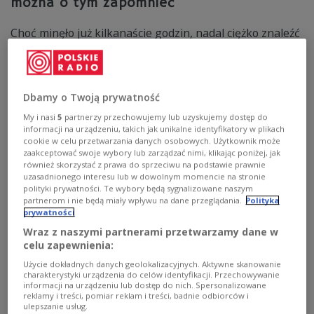
można o tym zapomnieć
Choć minęło już kilkanaście godzin, nadal ciężko znaleźć
odpowiednie słowa, by kulturalnie opisać przebieg
wydarzeń podczas drugiej połowy meczu Mołdawia -
Polska w eliminacjach mistrzostw Europy 2024. Porażka
ze 171. drużyną rankingu FIFA to kompromitacja, jakiej
Dbamy o Twoją prywatność
wielu polskich kibiców nie pamięta. Tej klęski w
beznadziejnym stylu nie można piłkarzom wybaczyć. We
My i nasi
5
partnerzy przechowujemy lub uzyskujemy dostęp do
wrześniu znowu będą przecież udawali poważną
informacji na urządzeniu, takich jak unikalne identyfikatory w plikach
drużynę.
cookie w celu przetwarzania danych osobowych. Użytkownik może
zaakceptować swoje wybory lub zarządzać nimi, klikając poniżej, jak
Zobacz więcej na temat:
SPORT
Piłka nożna
również skorzystać z prawa do sprzeciwu na podstawie prawnie
reprezentacja Polski
opinie
Euro 2024
Fernando Santos
uzasadnionego interesu lub w dowolnym momencie na stronie
Robert Lewandowski
wojciech szczęsny
Piotr Zieliński
polityki prywatności. Te wybory będą sygnalizowane naszym
Jakub Kiwior
Jan Bednarek
Czesław Michniewicz
partnerom i nie będą miały wpływu na dane przeglądania.
Polityka
Paulo Sousa
PZPN
prywatności
Wraz z naszymi partnerami przetwarzamy dane w
celu zapewnienia:
Użycie dokładnych danych geolokalizacyjnych. Aktywne skanowanie
charakterystyki urządzenia do celów identyfikacji. Przechowywanie
informacji na urządzeniu lub dostęp do nich. Spersonalizowane
reklamy i treści, pomiar reklam i treści, badnie odbiorców i
ulepszanie usług.