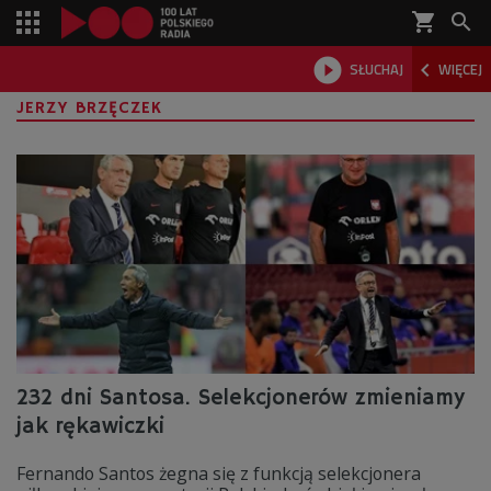
shopping_cart



SŁUCHAJ
WIĘCEJ

JERZY BRZĘCZEK
232 dni Santosa. Selekcjonerów zmieniamy
jak rękawiczki
Fernando Santos żegna się z funkcją selekcjonera