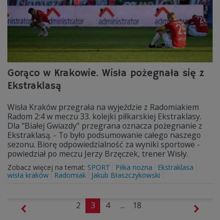
Gorąco w Krakowie. Wisła pożegnała się z
Ekstraklasą
Wisła Kraków przegrała na wyjeździe z Radomiakiem
Radom 2:4 w meczu 33. kolejki piłkarskiej Ekstraklasy.
Dla "Białej Gwiazdy" przegrana oznacza pożegnanie z
Ekstraklasą. - To było podsumowanie całego naszego
sezonu. Biorę odpowiedzialność za wyniki sportowe -
powiedział po meczu Jerzy Brzęczek, trener Wisły.
Zobacz więcej na temat:
SPORT
Piłka nożna
Ekstraklasa
wisła kraków
Radomiak
Jakub Błaszczykowski
2
3
4
...
18