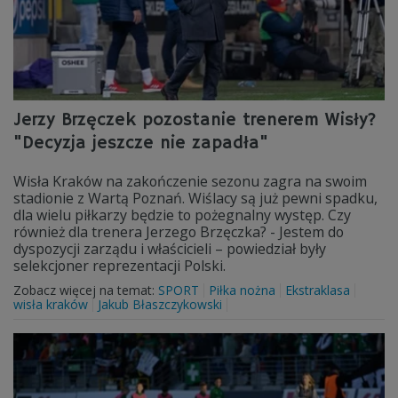
Jerzy Brzęczek pozostanie trenerem Wisły?
"Decyzja jeszcze nie zapadła"
Wisła Kraków na zakończenie sezonu zagra na swoim
stadionie z Wartą Poznań. Wiślacy są już pewni spadku,
dla wielu piłkarzy będzie to pożegnalny występ. Czy
również dla trenera Jerzego Brzęczka? - Jestem do
dyspozycji zarządu i właścicieli – powiedział były
selekcjoner reprezentacji Polski.
Zobacz więcej na temat:
SPORT
Piłka nożna
Ekstraklasa
wisła kraków
Jakub Błaszczykowski