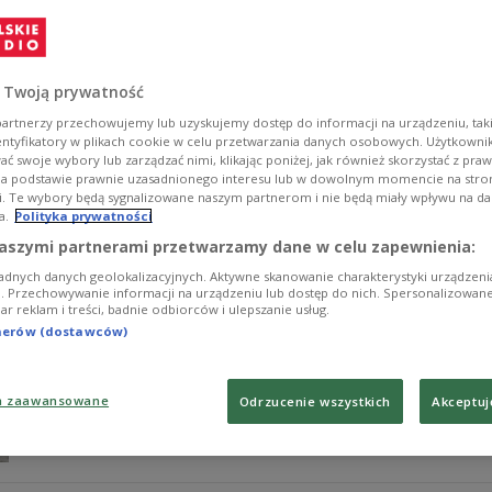
We wtorek z posady trenera Ruchu Chorzów zwolniony z
nazwisko następcy, drużynę ma przejąć były selekcjoner
Zobacz więcej na temat:
Piłka nożna
Ruch Chorzów
SPORT
 Twoją prywatność
artnerzy przechowujemy lub uzyskujemy dostęp do informacji na urządzeniu, taki
entyfikatory w plikach cookie w celu przetwarzania danych osobowych. Użytkown
ć swoje wybory lub zarządzać nimi, klikając poniżej, jak również skorzystać z pra
na podstawie prawnie uzasadnionego interesu lub w dowolnym momencie na stroni
i. Te wybory będą sygnalizowane naszym partnerom i nie będą miały wpływu na d
a.
Polityka prywatności
Rewolucja w Zagłębiu Lubin! Fornalik zw
aszymi partnerami przetwarzamy dane w celu zapewnienia:
adnych danych geolokalizacyjnych. Aktywne skanowanie charakterystyki urządzen
Władze KGHM Zagłębia Lubin poinformowały w komunika
ji. Przechowywanie informacji na urządzeniu lub dostęp do nich. Spersonalizowane
iar reklam i treści, badnie odbiorców i ulepszanie usług.
dyrektor sportowych Piotr Burlikowski zostali zwolnien
tnerów (dostawców)
Zobacz więcej na temat:
SPORT
Piłka nożna
Ekstraklasa
Za
a zaawansowane
Odrzucenie wszystkich
Akceptuj