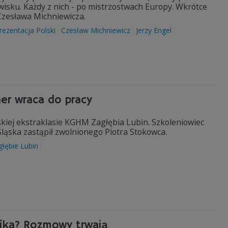
wisku. Każdy z nich - po mistrzostwach Europy. Wkrótce
 Czesława Michniewicza.
rezentacja Polski
Czesław Michniewicz
Jerzy Engel
ner wraca do pracy
kiej ekstraklasie KGHM Zagłębia Lubin. Szkoleniowiec
 Śląska zastąpił zwolnionego Piotra Stokowca.
głębie Lubin
lika? Rozmowy trwają