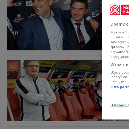
Dbamy o
My i nasi
5
p
unikalne id
zaakceptowa
sprzeciwu 
prywatnośc
przeglądani
Wraz z n
Użycie dokł
identyfikac
treści, pom
Lista par
Ustawieni