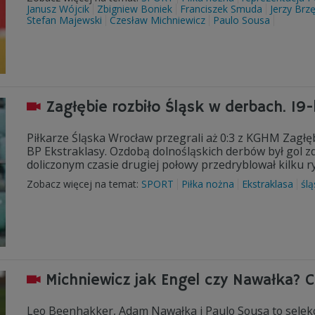
Janusz Wójcik
Zbigniew Boniek
Franciszek Smuda
Jerzy Brz
Stefan Majewski
Czesław Michniewicz
Paulo Sousa
Zagłębie rozbiło Śląsk w derbach. 19
Piłkarze Śląska Wrocław przegrali aż 0:3 z KGHM Zagł
BP Ekstraklasy. Ozdobą dolnośląskich derbów był gol z
doliczonym czasie drugiej połowy przedryblował kilku r
Zobacz więcej na temat:
SPORT
Piłka nożna
Ekstraklasa
śl
Michniewicz jak Engel czy Nawałka? C
Leo Beenhakker, Adam Nawałka i Paulo Sousa to selekcjo