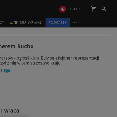
shopping_cart


SŁUCHAJ

ICY
ПР ДЛЯ УКРАЇНИ
PODCASTY
enerem Ruchu
zów - ogłosił klub. Były selekcjoner reprezentacji
zył z nią wicemistrzostwo kraju.
1. liga
er wraca