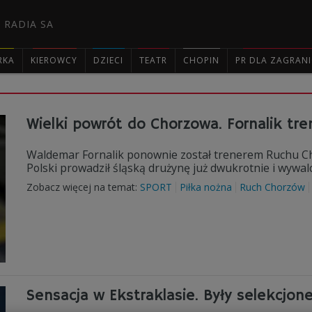
 RADIA SA
RKA
KIEROWCY
DZIECI
TEATR
CHOPIN
PR DLA ZAGRAN

Wielki powrót do Chorzowa. Fornalik tr
Waldemar Fornalik ponownie został trenerem Ruchu Chor
Polski prowadził śląską drużynę już dwukrotnie i wywalc
Zobacz więcej na temat:
SPORT
Piłka nożna
Ruch Chorzów
Sensacja w Ekstraklasie. Były selekcjon