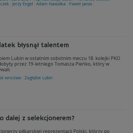
ęczek
Jerzy Engel
Adam Nawałka
Paweł Janas
-latek błysnął talentem
ębiem Lubin w ostatnim sobotnim meczu 18. kolejki PKO
dobyty przez 19-letniego Tomasza Pieńko, który w
ywali.
ąsk wrocław
Zagłębie Lubin
o dalej z selekcjonerem?
nerzy piłkarskiej reprezentacji Polski, którzy po