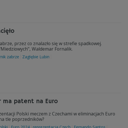
cięło
rze, przez co znalazło się w strefie spadkowej.
"Miedziowych", Waldemar Fornalik.
rnik zabrze
Zagłębie Lubin
r ma patent na Euro
zentacji Polski meczem z Czechami w eliminacjach Euro
 na tle poprzedników?
olski
Euro 2024
reprezentacja Czech
Fernando Santos