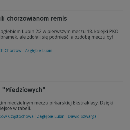
li chorzowianom remis
agłębiem Lubin 2:2 w pierwszym meczu 18. kolejki PKO
bramek, ale zdołali się podnieść, a ozdobą meczu był
ch Chorzów
Zagłębie Lubin
ż "Miedziowych"
im niedzielnym meczu piłkarskiej Ekstraklasy. Dzięki
jsce w tabeli.
ków Częstochowa
Zagłębie Lubin
Dawid Szwarga