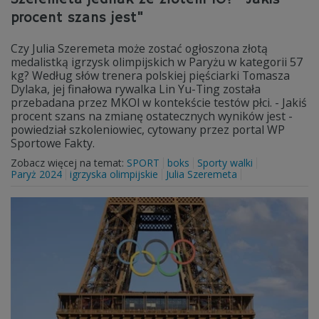
procent szans jest"
Czy Julia Szeremeta może zostać ogłoszona złotą
medalistką igrzysk olimpijskich w Paryżu w kategorii 57
kg? Według słów trenera polskiej pięściarki Tomasza
Dylaka, jej finałowa rywalka Lin Yu-Ting została
przebadana przez MKOl w kontekście testów płci. - Jakiś
procent szans na zmianę ostatecznych wyników jest -
powiedział szkoleniowiec, cytowany przez portal WP
Sportowe Fakty.
Zobacz więcej na temat:
SPORT
boks
Sporty walki
Paryż 2024
igrzyska olimpijskie
Julia Szeremeta