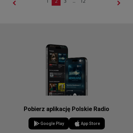
1
2
3
...
12
Pobierz aplikację Polskie Radio
Google Play
App Store