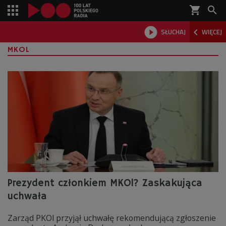
shopping_cart



SŁUCHAJ
WIĘCEJ

MKOL
Prezydent członkiem MKOl? Zaskakująca
uchwała
Zarząd PKOl przyjął uchwałę rekomendującą zgłoszenie