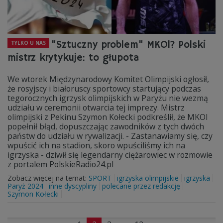
"Sztuczny problem" MKOl? Polski
TYLKO U NAS
mistrz krytykuje: to głupota
We wtorek Międzynarodowy Komitet Olimpijski ogłosił,
że rosyjscy i białoruscy sportowcy startujący podczas
tegorocznych igrzysk olimpijskich w Paryżu nie wezmą
udziału w ceremonii otwarcia tej imprezy. Mistrz
olimpijski z Pekinu Szymon Kołecki podkreślił, że MKOl
popełnił błąd, dopuszczając zawodników z tych dwóch
państw do udziału w rywalizacji. - Zastanawiamy się, czy
wpuścić ich na stadion, skoro wpuściliśmy ich na
igrzyska - dziwił się legendarny ciężarowiec w rozmowie
z portalem PolskieRadio24.pl
Zobacz więcej na temat:
SPORT
igrzyska olimpijskie
igrzyska
Paryż 2024
inne dyscypliny
polecane przez redakcję
Szymon Kołecki