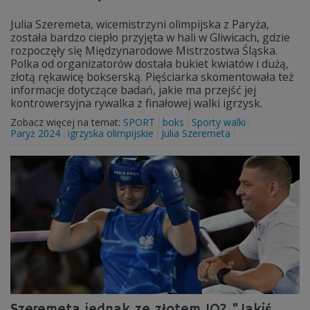
Julia Szeremeta, wicemistrzyni olimpijska z Paryża,
została bardzo ciepło przyjęta w hali w Gliwicach, gdzie
rozpoczęły się Międzynarodowe Mistrzostwa Śląska.
Polka od organizatorów dostała bukiet kwiatów i dużą,
złotą rękawicę bokserską. Pięściarka skomentowała też
informacje dotyczące badań, jakie ma przejść jej
kontrowersyjna rywalka z finałowej walki igrzysk.
Zobacz więcej na temat:
SPORT
boks
Sporty walki
Paryż 2024
igrzyska olimpijskie
Julia Szeremeta
Szeremeta jednak ze złotem IO? "Jakiś