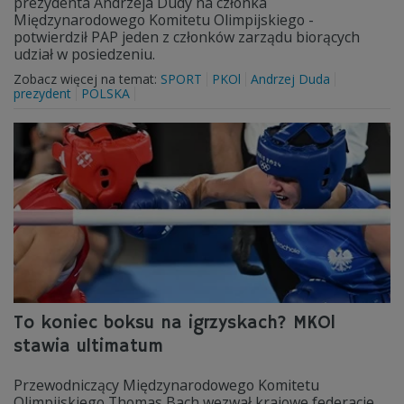
prezydenta Andrzeja Dudy na członka
Międzynarodowego Komitetu Olimpijskiego -
potwierdził PAP jeden z członków zarządu biorących
udział w posiedzeniu.
Zobacz więcej na temat:
SPORT
PKOl
Andrzej Duda
prezydent
POLSKA
To koniec boksu na igrzyskach? MKOl
stawia ultimatum
Przewodniczący Międzynarodowego Komitetu
Olimpijskiego Thomas Bach wezwał krajowe federacje