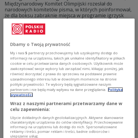
Międzynarodowy Komitet Olimpijski rozesłał do
narodowych komitetów pisma, w których poinformował,
że dla boksu zabraknie miejsca w programie igrzysk
olimpijskich w Los Angeles w 2028 roku. Gdyby taki
scenariusz wszedł w życie, Julia Szeremeta nie miałaby
szansy obrony srebrnego medalu z Paryża.
Zobacz więcej na temat:
SPORT
igrzyska olimpijskie
Dbamy o Twoją prywatność
Sporty walki
boks
Julia Szeremeta
My i nasi
5
partnerzy przechowujemy lub uzyskujemy dostęp do
informacji na urządzeniu, takich jak unikalne identyfikatory w plikach
cookie w celu przetwarzania danych osobowych. Użytkownik może
zaakceptować swoje wybory lub zarządzać nimi, klikając poniżej, jak
również skorzystać z prawa do sprzeciwu na podstawie prawnie
uzasadnionego interesu lub w dowolnym momencie na stronie
polityki prywatności. Te wybory będą sygnalizowane naszym
partnerom i nie będą miały wpływu na dane przeglądania.
Polityka
prywatności
Wraz z naszymi partnerami przetwarzamy dane w
celu zapewnienia:
Użycie dokładnych danych geolokalizacyjnych. Aktywne skanowanie
charakterystyki urządzenia do celów identyfikacji. Przechowywanie
Oficjalnie: MKOl bez ważnego sponsora.
informacji na urządzeniu lub dostęp do nich. Spersonalizowane
reklamy i treści, pomiar reklam i treści, badnie odbiorców i
Umowa nie zostanie przedłużona
ulepszanie usług.