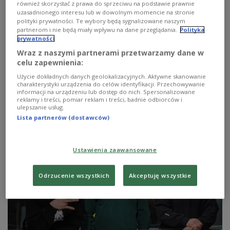
również skorzystać z prawa do sprzeciwu na podstawie prawnie
uzasadnionego interesu lub w dowolnym momencie na stronie
polityki prywatności. Te wybory będą sygnalizowane naszym
partnerom i nie będą miały wpływu na dane przeglądania.
Polityka
prywatności
Wraz z naszymi partnerami przetwarzamy dane w
Molesta świętuje 30. urodziny specjalnym
celu zapewnienia:
koncertem
Użycie dokładnych danych geolokalizacyjnych. Aktywne skanowanie
charakterystyki urządzenia do celów identyfikacji. Przechowywanie
informacji na urządzeniu lub dostęp do nich. Spersonalizowane
Zapowiada się mocny początek wakacji.
reklamy i treści, pomiar reklam i treści, badnie odbiorców i
ulepszanie usług.
Zobacz więcej na temat:
Lista partnerów (dostawców)
Ustawienia zaawansowane
Odrzucenie wszystkich
Akceptuję wszystkie