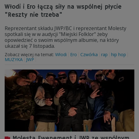
Włodi i Ero łączą siły na wspólnej płycie
"Reszty nie trzeba"
Reprezentant składu JWP/BC i reprezentant Molesty
spotkali się w w audycji "Miejski Folklor" żeby
opowiedzieć o swoim wspólnym albumie, na który
ukazał się 7 listopada.
Zobacz więcej na temat:
Włodi
Ero
Czwórka
rap
hip hop
MUZYKA
JWP
Molesta Ewenement i JWP ze wspólnym