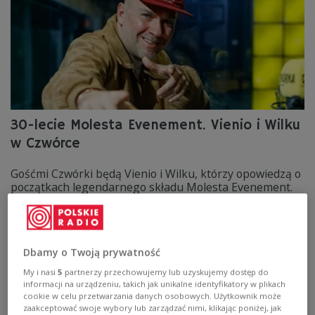
30-lecie Molesta Evenement. Vienio i Wilku
w Czwórce
Gośćmi Czwórki będą Vienio i Wilku, którzy opowiedzą o
początkach legendarnego składu Molesta Evenement.
Artyści świętują w tym roku 30-lecie istnienia grupy.
Zobacz więcej na temat:
Czwórka
rap
Rock
Vienio
Dbamy o Twoją prywatność
My i nasi
5
partnerzy przechowujemy lub uzyskujemy dostęp do
informacji na urządzeniu, takich jak unikalne identyfikatory w plikach
cookie w celu przetwarzania danych osobowych. Użytkownik może
zaakceptować swoje wybory lub zarządzać nimi, klikając poniżej, jak