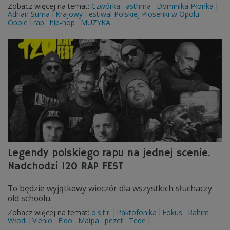
Zobacz więcej na temat:
Czwórka
asthma
Dominika Płonka
Adrian Suma
Krajowy Festiwal Polskiej Piosenki w Opolu
Opole
rap
hip-hop
MUZYKA
Legendy polskiego rapu na jednej scenie.
Nadchodzi 120 RAP FEST
To będzie wyjątkowy wieczór dla wszystkich słuchaczy
old schoolu.
Zobacz więcej na temat:
o.s.t.r.
Paktofonika
Fokus
Rahim
Włodi
Vienio
Eldo
Małpa
pezet
Tede