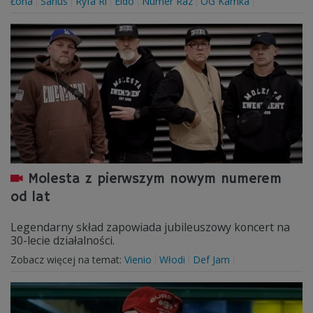
Łona
Sarius
Ryfa Ri
Eldo
Numer Raz
OG Kamka
Molesta z pierwszym nowym numerem
od lat
Legendarny skład zapowiada jubileuszowy koncert na
30-lecie działalności.
Zobacz więcej na temat:
Vienio
Włodi
Def Jam