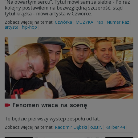
"Na otwartym sercu". Tytuł mówi sam za siebie - Po raz
kolejny postawiłem na bezwzględną szczerość, stąd
tytuł krążka - mówi artysta w Czwórce.
Zobacz więcej na temat:
Czwórka
MUZYKA
rap
Numer Raz
artysta
hip-hop
Fenomen wraca na scenę
To będzie pierwszy występ zespołu od lat.
Zobacz więcej na temat:
Radzimir Dębski
o.s.t.r.
Kaliber 44