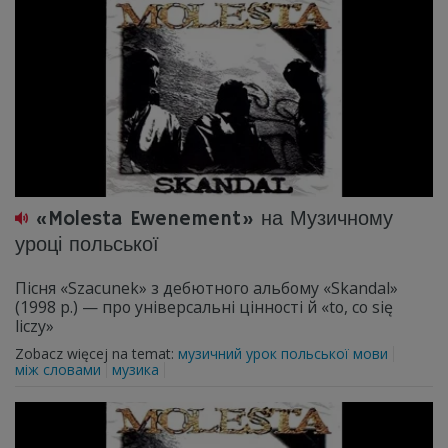
«Molesta Ewenement» на Музичному
уроці польської
Пісня «Szacunek» з дебютного альбому «Skandal»
(1998 р.) — про універсальні цінності й «to, co się
liczy»
Zobacz więcej na temat:
музичний урок польської мови
між словами
музика