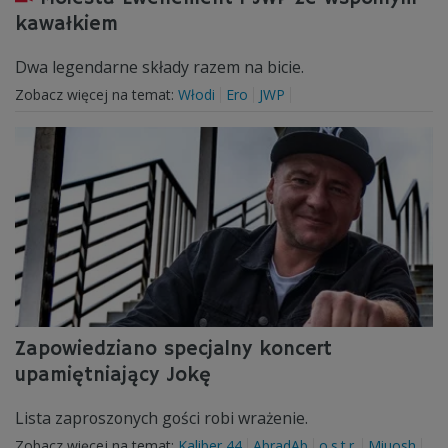
kawałkiem
Dwa legendarne składy razem na bicie.
Zobacz więcej na temat:
Włodi
Ero
JWP
Zapowiedziano specjalny koncert
upamiętniający Jokę
Lista zaproszonych gości robi wrażenie.
Zobacz więcej na temat:
Kaliber 44
AbradAb
o.s.t.r.
Miuosh