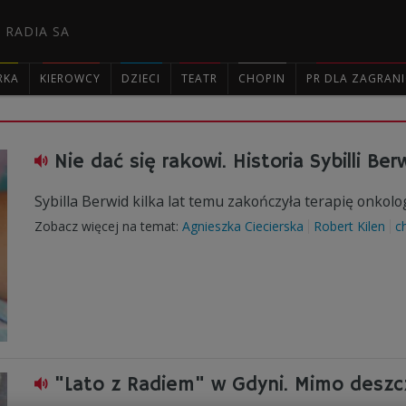
 RADIA SA
RKA
KIEROWCY
DZIECI
TEATR
CHOPIN
PR DLA ZAGRAN

Nie dać się rakowi. Historia Sybilli Ber
Sybilla Berwid kilka lat temu zakończyła terapię onkol
Zobacz więcej na temat:
Agnieszka Ciecierska
Robert Kilen
c
"Lato z Radiem" w Gdyni. Mimo deszcz