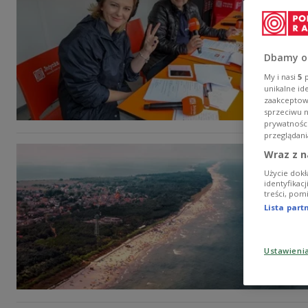
Dbamy o
My i nasi
5
p
unikalne id
zaakceptowa
sprzeciwu 
prywatnośc
przeglądani
Wraz z n
Użycie dokł
identyfikac
treści, pom
Lista par
Ustawieni