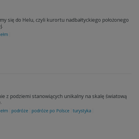
y się do Helu, czyli kurortu nadbałtyckiego położonego
j.
hełm
nie z podziemi stanowiących unikalny na skalę światową
.
hełm
podróże
podróże po Polsce
turystyka