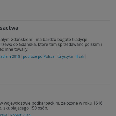
isactwa
małym Gdańskiem - ma bardzo bogate tradycje
m drzewo do Gdańska, które tam sprzedawano polskim i
eż inne towary.
Radiem 2018
podróże po Polsce
turystyka
flisak
w województwie podkarpackim, założone w roku 1616,
go, skupiającego 150 osób.
erska
Robert Kilen