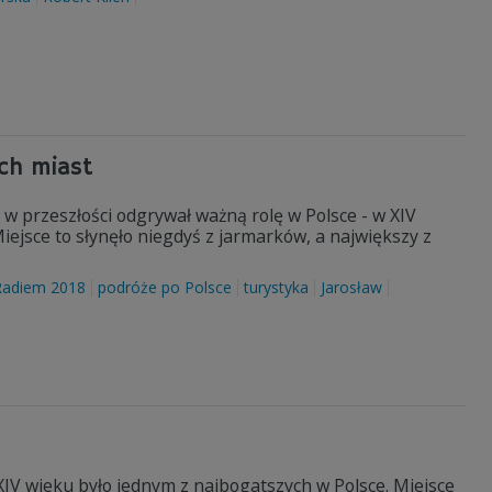
ch miast
 w przeszłości odgrywał ważną rolę w Polsce - w XIV
iejsce to słynęło niegdyś z jarmarków, a największy z
Radiem 2018
podróże po Polsce
turystyka
Jarosław
XIV wieku było jednym z najbogatszych w Polsce. Miejsce