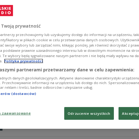
Wizyta na Darze Pomorza, w Muzeum Emigracji i Muzeu
kolejka na Kamienną Górę i drzwi Janka Wiśniewskiego. 
radiowej Jedynki, podczas ostatniej audycji "Lata z Rad
 Twoją prywatność
Zobacz więcej na temat:
Gdynia
Robert Kilen
Sława Bieńczyc
podróże
artnerzy przechowujemy lub uzyskujemy dostęp do informacji na urządzeniu, taki
entyfikatory w plikach cookie w celu przetwarzania danych osobowych. Użytkown
ć swoje wybory lub zarządzać nimi, klikając poniżej, jak również skorzystać z pra
na podstawie prawnie uzasadnionego interesu lub w dowolnym momencie na stroni
i. Te wybory będą sygnalizowane naszym partnerom i nie będą miały wpływu na d
a.
Polityka prywatności
Nadbałtycki kurort w przedostatni ty
aszymi partnerami przetwarzamy dane w celu zapewnienia:
adnych danych geolokalizacyjnych. Aktywne skanowanie charakterystyki urządzen
W czwartek wspólnie z Małgorzatą Głogowską wybraliśm
ji. Przechowywanie informacji na urządzeniu lub dostęp do nich. Spersonalizowane
iar reklam i treści, badnie odbiorców i ulepszanie usług.
na samej północy Polski na malowniczym Półwyspie Hel
tnerów (dostawców)
Zobacz więcej na temat:
Lato z Radiem 2018
Robert Kilen
Ma
a zaawansowane
Odrzucenie wszystkich
Akceptuj