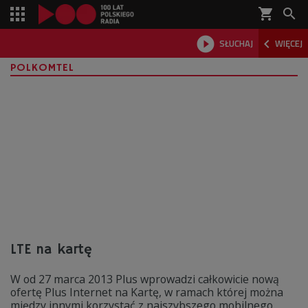
shopping_cart



SŁUCHAJ
WIĘCEJ

POLKOMTEL
LTE na kartę
W od 27 marca 2013 Plus wprowadzi całkowicie nową
ofertę Plus Internet na Kartę, w ramach której można
między innymi korzystać z najszybszego mobilnego