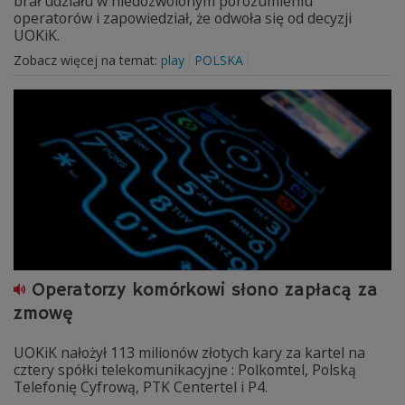
brał udziału w niedozwolonym porozumieniu
operatorów i zapowiedział, że odwoła się od decyzji
UOKiK.
Zobacz więcej na temat:
play
POLSKA
Operatorzy komórkowi słono zapłacą za
zmowę
UOKiK nałożył 113 milionów złotych kary za kartel na
cztery spółki telekomunikacyjne : Polkomtel, Polską
Telefonię Cyfrową, PTK Centertel i P4.