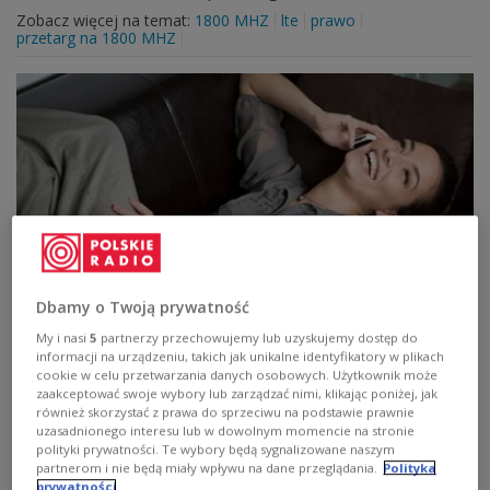
Zobacz więcej na temat:
1800 MHZ
lte
prawo
przetarg na 1800 MHZ
Dbamy o Twoją prywatność
Polkomtel ma zapłacić 4,5 mln zł kary
My i nasi
5
partnerzy przechowujemy lub uzyskujemy dostęp do
informacji na urządzeniu, takich jak unikalne identyfikatory w plikach
Urząd Ochrony Konkurencji i Konsumentów uznał, że
cookie w celu przetwarzania danych osobowych. Użytkownik może
operator telefonii komórkowej wprowadzał
zaakceptować swoje wybory lub zarządzać nimi, klikając poniżej, jak
konsumentów w błąd.
również skorzystać z prawa do sprzeciwu na podstawie prawnie
uzasadnionego interesu lub w dowolnym momencie na stronie
Zobacz więcej na temat:
play
polityki prywatności. Te wybory będą sygnalizowane naszym
partnerom i nie będą miały wpływu na dane przeglądania.
Polityka
prywatności