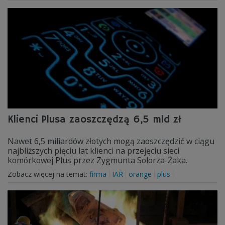
Klienci Plusa zaoszczędzą 6,5 mld zł
Nawet 6,5 miliardów złotych mogą zaoszczędzić w ciągu
najbliższych pięciu lat klienci na przejęciu sieci
komórkowej Plus przez Zygmunta Solorza-Żaka.
Zobacz więcej na temat:
firma
IAR
orange
plus