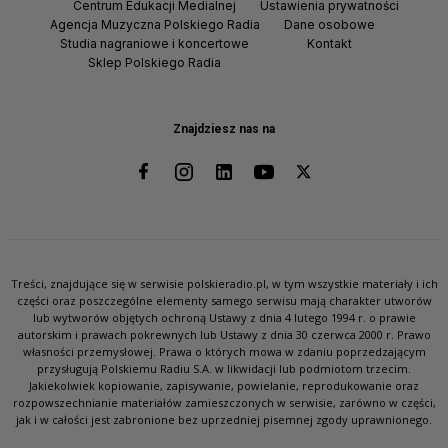
Centrum Edukacji Medialnej
Ustawienia prywatności
Agencja Muzyczna Polskiego Radia
Dane osobowe
Studia nagraniowe i koncertowe
Kontakt
Sklep Polskiego Radia
Znajdziesz nas na
Treści, znajdujące się w serwisie polskieradio.pl, w tym wszystkie materiały i ich
części oraz poszczególne elementy samego serwisu mają charakter utworów
lub wytworów objętych ochroną Ustawy z dnia 4 lutego 1994 r. o prawie
autorskim i prawach pokrewnych lub Ustawy z dnia 30 czerwca 2000 r. Prawo
własności przemysłowej. Prawa o których mowa w zdaniu poprzedzającym
przysługują Polskiemu Radiu S.A. w likwidacji lub podmiotom trzecim.
Jakiekolwiek kopiowanie, zapisywanie, powielanie, reprodukowanie oraz
rozpowszechnianie materiałów zamieszczonych w serwisie, zarówno w części,
jak i w całości jest zabronione bez uprzedniej pisemnej zgody uprawnionego.