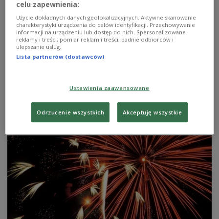
celu zapewnienia:
Użycie dokładnych danych geolokalizacyjnych. Aktywne skanowanie
charakterystyki urządzenia do celów identyfikacji. Przechowywanie
informacji na urządzeniu lub dostęp do nich. Spersonalizowane
reklamy i treści, pomiar reklam i treści, badnie odbiorców i
ulepszanie usług.
Lista partnerów (dostawców)
2013 rok pożegnaj elegancko
Ustawienia zaawansowane
Podobno 2014 rok będzie taki jak impreza pożegnalna,
którą zaserwujemy jego poprzednikowi.
Odrzucenie wszystkich
Akceptuję wszystkie
Zobacz więcej na temat:
Czwórka