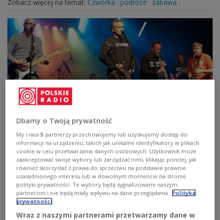
Zobacz więcej na temat:
Czwórka
podróże
zabawa
Dbamy o Twoją prywatność
Poparzeni Kawą Trzy zaproszą na sylwestra
My i nasi
5
partnerzy przechowujemy lub uzyskujemy dostęp do
informacji na urządzeniu, takich jak unikalne identyfikatory w plikach
Gośćmi "Leniwej niedzieli" będą członkowie zespołu
cookie w celu przetwarzania danych osobowych. Użytkownik może
Poparzeni Kawą Trzy.
zaakceptować swoje wybory lub zarządzać nimi, klikając poniżej, jak
również skorzystać z prawa do sprzeciwu na podstawie prawnie
Zobacz więcej na temat:
uzasadnionego interesu lub w dowolnym momencie na stronie
polityki prywatności. Te wybory będą sygnalizowane naszym
partnerom i nie będą miały wpływu na dane przeglądania.
Polityka
prywatności
Wraz z naszymi partnerami przetwarzamy dane w