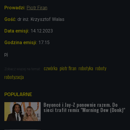
Prowadzi:
Piotr Firan
Gość:
dr inż. Krzysztof Walas
Data emisji:
14.12.2023
Godzina emisji:
17.15
pj
czwórka
piotr firan
robotyka
roboty
Zobacz więcej na temat:
robotyzacja
POPULARNE
Beyoncé i Jay-Z ponownie razem. Do
sieci trafił remix "Morning Dew (Donk)"