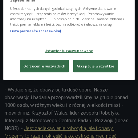
.
kontrolą
Użycie dokładnych danych geolokalizacyjnych. Aktywne skanowanie
charakterystyki urządzenia do celów identyfikacji. Przechowywanie
informacji na urządzeniu lub dostęp do nich. Spersonalizowane reklamy i
Co Polacy myślą o robotach?
treści, pomiar reklam i treści, badnie odbiorców i ulepszanie usług.
Lista partnerów (dostawców)
Raport
"Co Polacy myślą o robotach?", przygotowany przez
naukowców z Centrum HumanTech Uniwersytetu SWPS i
IDEAS NCBR, wyjaśnia, jakie jest podejście polskiego
Ustawienia zaawansowane
społeczeństwa do tematu robotyzacji i robotów
humanoidalnych. Wyniki są niezwykle interesujące, mówią o
Odrzucenie wszystkich
Akceptuję wszystkie
zaciekawieniu Polaków nowymi technologiami, ale też o
obawach związanych z nimi.
- Wydaje się, że obawy są tu dość spore. Nasze
obserwacje i badania przeprowadziliśmy na grupie ponad
1000 osób, w różnym wieku i z różnej wielkości miast -
mówi dr inż. Krzysztof Walas, lider zespołu Robotyka
Integracji z Narodowego Centrum Badań i Rozwoju (Ideas
NCBR). -
Jest zaciekawienie robotyką, ale i obawy.
Możemy to razem określić jako: ostrożna nieufność.