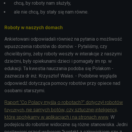
chcą, by roboty nam służyły,
ale nie chcą, by stały się nam równe.
Roboty w naszych domach
Ankietowani odpowiadali również na pytania o możliwość
wpuszczenia robotów do domów. - Pytaliśmy, czy
chcielibyśmy, żeby roboty weszły w interakcje z naszymi
dziećmi, były opiekunami dzieci i pomagały im np. w
edukacji. Ta kwestia nauczania podoba się Polakom -
zaznacza dr inż. Krzysztof Walas. - Podobnie wygląda
odpowiedź dotycząca pomocy robotów przy opiece nad
osobami starszymi.
Raport
"Co Polacy myślą o robotach?" dotyczył robotów
, nie samych botów, czy sztucznej inteligencji,
fizycznych
które spotykamy w aplikacjach i na stronach www
. W
podejściu do robotów widoczne są różne stanowiska. Jedni
postawieni przed wyborem "kontakt z człowiekiem czy z