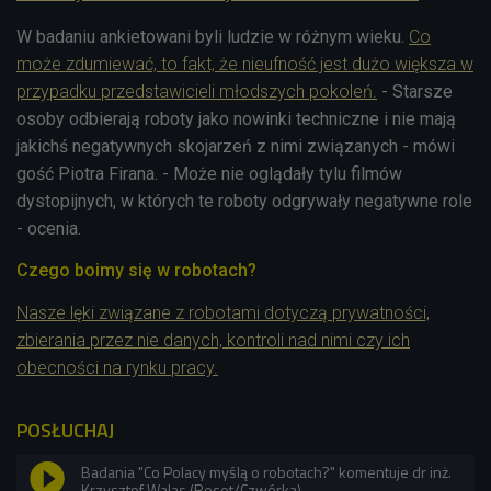
W badaniu ankietowani byli ludzie w różnym wieku.
Co
może zdumiewać, to fakt, że nieufność jest dużo większa w
przypadku przedstawicieli młodszych pokoleń.
- Starsze
osoby odbierają roboty jako nowinki techniczne i nie mają
jakichś negatywnych skojarzeń z nimi związanych - mówi
gość Piotra Firana. - Może nie oglądały tylu filmów
dystopijnych, w których te roboty odgrywały negatywne role
- ocenia.
Czego boimy się w robotach?
Nasze lęki związane z robotami dotyczą prywatności,
zbierania przez nie danych, kontroli nad nimi czy ich
obecności na rynku pracy.
POSŁUCHAJ
Badania "Co Polacy myślą o robotach?" komentuje dr inż.
Krzysztof Walas (Reset/Czwórka)