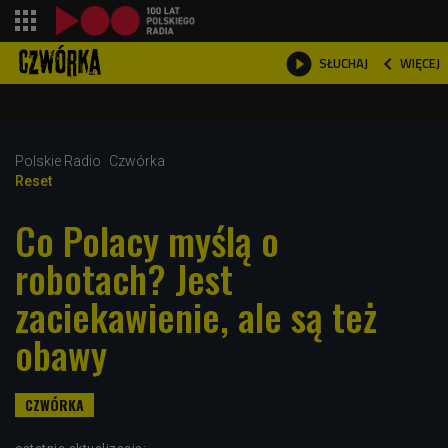
shopping_cart



WIĘCEJ
SŁUCHAJ

Polskie Radio
Czwórka
Reset
Co Polacy myślą o
robotach? Jest
zaciekawienie, ale są też
obawy