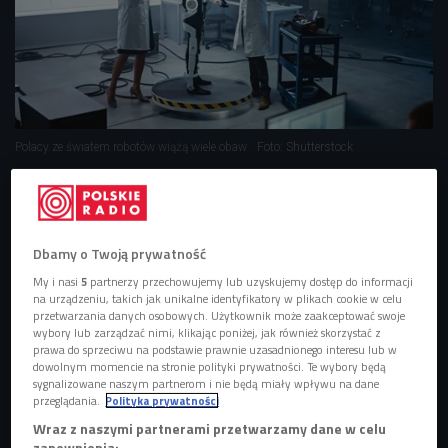
Polacy ze światem robotów wiążą wiele obaw
Foto: Shutterstock
Raport "Co Polacy myślą o robotach?" wyjaśnia,
jakie jest podejście polskiego społeczeństwa do
tematu robotyzacji i robotów humanoidalnych.
Dbamy o Twoją prywatność
Badania przeprowadzili naukowcy z Centrum
My i nasi
5
partnerzy przechowujemy lub uzyskujemy dostęp do informacji
HumanTech Uniwersytetu SWPS i IDEAS NCBR.
na urządzeniu, takich jak unikalne identyfikatory w plikach cookie w celu
przetwarzania danych osobowych. Użytkownik może zaakceptować swoje
Polacy są zaciekawieni robotami, ale też mają sporo
wybory lub zarządzać nimi, klikając poniżej, jak również skorzystać z
obaw.
prawa do sprzeciwu na podstawie prawnie uzasadnionego interesu lub w
dowolnym momencie na stronie polityki prywatności. Te wybory będą
Bardziej ostrożne podejście do robotów mają
sygnalizowane naszym partnerom i nie będą miały wpływu na dane
przeglądania.
Polityka prywatności
przedstawiciele młodszych pokoleń.
Wraz z naszymi partnerami przetwarzamy dane w celu
Widzimy potrzebę rozwoju robotyki, ale pod ścisłą
zapewnienia: