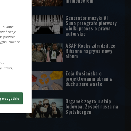
influencerem
Generator muzyki AI
Suno przegrało pierwszy
 unikalne
wielki proces o prawa
tować swoje
autorskie
wie prawnie
sygnalizowane
A$AP Rocky zdradził, że
Rihanna nagrywa nowy
album
lów
i treści,
Zoja Owsiańska o
projektowaniu ubrań w
duchu zero waste
ę wszystkie
Organek zagra u stóp
lodowca. Zespół rusza na
Spitsbergen