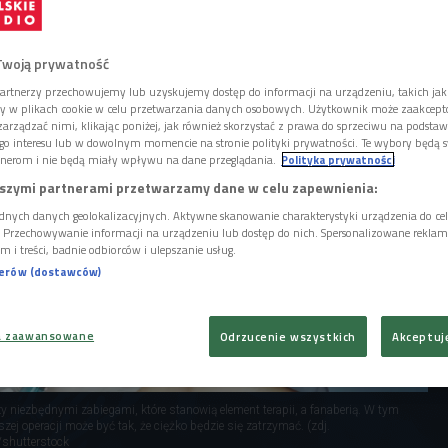
odkreśla kosmetolog Kinga Lewandowska. -
rzesada nie ma nic wspólnego z estetyką.
Twoją prywatność
artnerzy przechowujemy lub uzyskujemy dostęp do informacji na urządzeniu, takich jak
ory w plikach cookie w celu przetwarzania danych osobowych. Użytkownik może zaakcep
arządzać nimi, klikając poniżej, jak również skorzystać z prawa do sprzeciwu na podsta
go interesu lub w dowolnym momencie na stronie polityki prywatności. Te wybory będą 
nerom i nie będą miały wpływu na dane przeglądania.
Polityka prywatności
szymi partnerami przetwarzamy dane w celu zapewnienia:
dnych danych geolokalizacyjnych. Aktywne skanowanie charakterystyki urządzenia do ce
i. Przechowywanie informacji na urządzeniu lub dostęp do nich. Spersonalizowane reklamy 
m i treści, badnie odbiorców i ulepszanie usług.
nerów (dostawców)
a zaawansowane
Odrzucenie wszystkich
Akceptuj
 niezbędnymi zabiegami, które stanowią element terapii, a fanaberią. W tym
ej operacji może być tak, że ciężko będzie się zatrzymać. (zdj.
/shutterstock