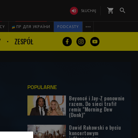
shopping_cart


SŁUCHAJ

ICY
ПР ДЛЯ УКРАЇНИ
PODCASTY
Y
ZESPÓŁ
POPULARNE
Beyoncé i Jay-Z ponownie
razem. Do sieci trafił
remix "Morning Dew
(Donk)"
Dawid Rakowski o byciu
koncertowym