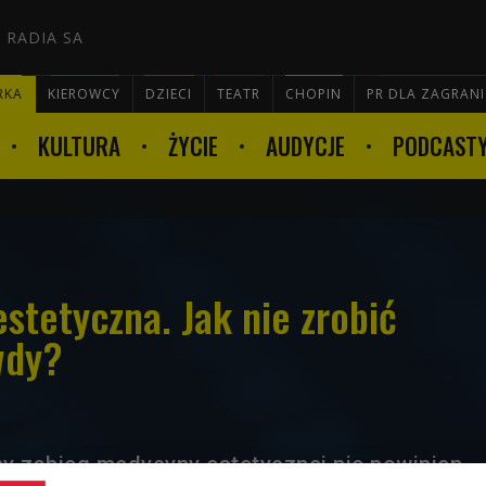
 RADIA SA
RKA
KIEROWCY
DZIECI
TEATR
CHOPIN
PR DLA ZAGRAN
KULTURA
ŻYCIE
AUDYCJE
PODCAST

stetyczna. Jak nie zrobić
wdy?
y zabieg medycyny estetycznej nie powinien