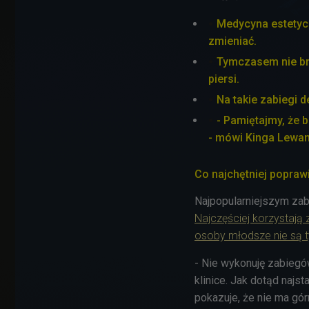
Medycyna estetycz
zmieniać.
Tymczasem nie bra
piersi.
Na takie zabiegi 
- Pamiętajmy, że 
- mówi Kinga Lewa
Co najchętniej poprawi
Najpopularniejszym zab
Najczęściej korzystają z
osoby młodsze nie są 
- Nie wykonuję zabiegów
klinice. Jak dotąd najst
pokazuje, że nie ma gór