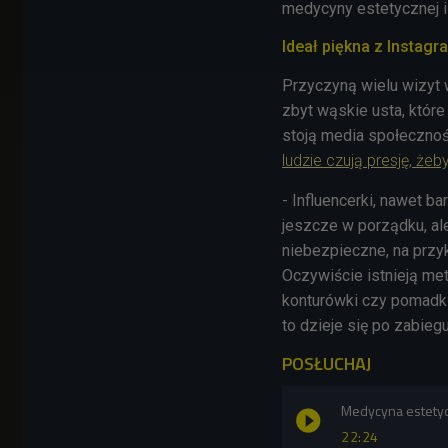
medycyny estetycznej i
Ideał piękna z Instag
Przyczyną wielu wizyt 
zbyt wąskie usta, które
stoją media społecznoś
ludzie czują presję, żeb
- Influencerki, nawet b
jeszcze w porządku, ale
niebezpieczne, na przyk
Oczywiście istnieją me
konturówki czy pomadki 
to dzieje się po zabiegu
POSŁUCHAJ
Medycyna estetyc
22:24