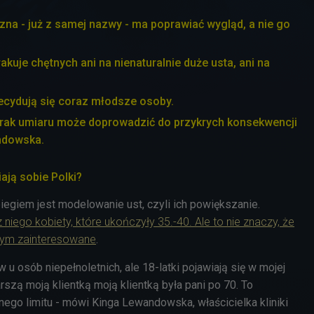
na - już z samej nazwy - ma poprawiać wygląd, a nie go
kuje chętnych ani na nienaturalnie duże usta, ani na
decydują się coraz młodsze osoby.
brak umiaru może doprowadzić do przykrych konsekwencji
ndowska.
ają sobie Polki?
iegiem jest modelowanie ust, czyli ich powiększanie.
 niego kobiety, które ukończyły 35.-40. Ale to nie znaczy, że
tym zainteresowane
.
 u osób niepełnoletnich, ale 18-latki pojawiają się w mojej
arszą moją klientką moją klientką była pani po 70. To
nego limitu - mówi Kinga Lewandowska, właścicielka kliniki