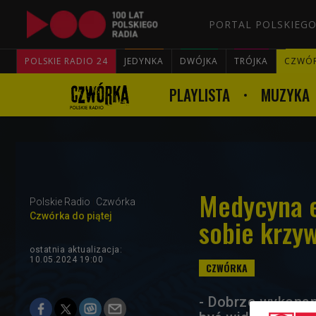
PORTAL POLSKIEGO
POLSKIE RADIO 24
JEDYNKA
DWÓJKA
TRÓJKA
CZWÓ
PLAYLISTA
MUZYKA
Medycyna e
Polskie Radio
Czwórka
Czwórka do piątej
sobie krzy
ostatnia aktualizacja:
10.05.2024 19:00
- Dobrze wykonan