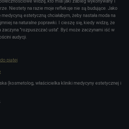
połecznościowe widzę, kto mial jaki zabieg wykonywany i
rze. Niestety na razie moje refleksje nie są budujące. Jako
ię medycyną estetyczną chciałabym, żeby nastała moda na
jmniej na naturalne poprawki. I cieszę się, kiedy widzę, że
a zaczyna "rozpuszczać usta". Być może zaczynami iść w
gościni audycji.
do piątej
e
a (kosmetolog, właścicielka kliniki medycyny estetycznej i
4