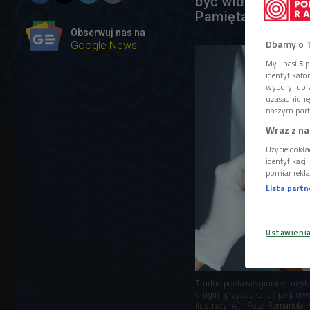
być widoczny - p
Pamiętajmy, że p
Obserwuj nas na
Dbamy o 
Google News
My i nasi
5
p
identyfikat
wybory lub z
uzasadnione
naszym part
Wraz z na
Użycie dokła
identyfikacj
pomiar rekla
Lista part
Ustawieni
Trudno postawić granicę między
drugim przypadku już po pierwsz
ilustracyjne)
Foto: RomarioIen