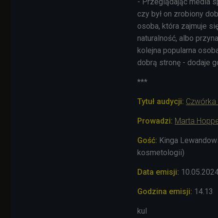
- Przeglądając media s
czy był on zrobiony dob
osoba, która zajmuje s
naturalność, albo przyna
kolejna popularna osob
dobrą stronę - dodaje 
***
Tytuł audycji:
Czwórka 
Prowadzi:
Marta Hopp
Gość:
Kinga Lewandowsk
kosmetologii)
Data emisji:
10.05.202
Godzina emisji:
14.13
kul