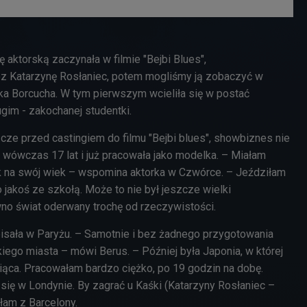
 aktorską zaczynała w filmie "Bejbi Blues",
 Katarzynę Rosłaniec, potem mogliśmy ją zobaczyć w
cka Borcucha. W tym pierwszym wcieliła się w postać
ugim - zakochanej studentki.
cze przed castingiem do filmu "Bejbi blues", showbiznes nie
ła wówczas 17 lat i już pracowała jako modelka. – Miałam
k na swój wiek – wspomina aktorka w Czwórce. – Jeździłam
o jakoś ze szkołą. Może to nie był jeszcze wielki
no świat oderwany trochę od rzeczywistości.
isała w Paryżu. – Samotnie i bez żadnego przygotowania
iego miasta – mówi Berus. – Później była Japonia, w której
iąca. Pracowałam bardzo ciężko, po 19 godzin na dobę.
ł się w Londynie. By zagrać u Kaśki (Katarzyny Rosłaniec –
łam z Barcelony.