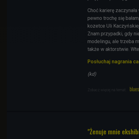
Choć karierę zaczynała 
pewno trochę się bałam,
kozetce Uli Kaczyńskie
Znam przypadki, gdy nie
modelingu, ale trzeba m
także w aktorstwie. Wte
Posłuchaj nagrania c
(kd)
blue
Zobacz więcej na temat:
"Żenuje mnie ekshib