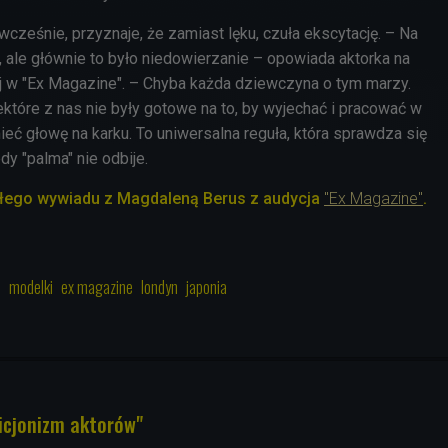
wcześnie, przyznaje, że zamiast lęku, czuła ekscytację. – Na
 ale głównie to było niedowierzanie – opowiada aktorka na
j w "Ex Magazine". – Chyba każda dziewczyna o tym marzy.
które z nas nie były gotowe na to, by wyjechać i pracować w
ieć głowę na karku. To uniwersalna reguła, która sprawdza się
dy "palma" nie odbije.
ałego wywiadu z Magdaleną Berus z audycja
"Ex Magazine"
.
s
modelki
ex magazine
londyn
japonia
icjonizm aktorów"