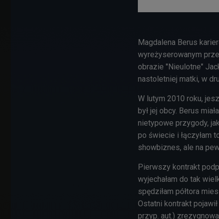
Magdalena Berus karierę
wyreżyserowanym przez
obrazie "Nieulotne" Ja
nastoletniej matki, w dr
W lutym 2010 roku, jesz
był jej obcy. Berus mia
nietypowe przygody, ja
po świecie i łączyłam t
showbiznes, ale na pew
Pierwszy kontrakt podp
wyjechałam do tak wielk
spędziłam półtora mies
Ostatni kontrakt pojawi
przyp. aut.) zrezygnowa