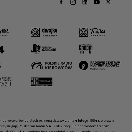
ów lub wytworów objętych ochroną Ustawy z dnia 4 lutego 1994 r. o prawie
zysługują Polskiemu Radiu S.A. w likwidacji lub podmiotom trzecim.
 w całości jest zabronione bez uprzedniej pisemnej zgody uprawnionego.