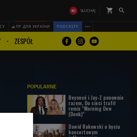
shopping_cart


SŁUCHAJ

ICY
ПР ДЛЯ УКРАЇНИ
PODCASTY
Y
ZESPÓŁ
POPULARNE
Beyoncé i Jay-Z ponownie
razem. Do sieci trafił
remix "Morning Dew
(Donk)"
Dawid Rakowski o byciu
koncertowym