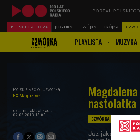
PORTAL POLSKIEGO
POLSKIE RADIO 24
JEDYNKA
DWÓJKA
TRÓJKA
CZWÓ
PLAYLISTA
MUZYKA
Magdalena 
Polskie Radio
Czwórka
EX Magazine
nastolatka 
ostatnia aktualizacja:
02.02.2013 18:03
Już jako nastola