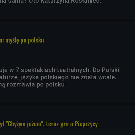
ona sama? Oto Katarzyna Rosłaniec.
a: myślę po polsku
je w 7 spektaklach teatralnych. Do Polski
turze, języka polskiego nie znała wcale.
mą rozmawia po polsku.
ył "Chyżym jeżem", teraz gra u Pieprzycy