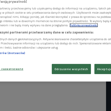
blues", podróżowała po świecie jako
Twoją prywatność
ałam się tych wojaży, kierowała mną raczej
artnerzy przechowujemy lub uzyskujemy dostęp do informacji na urządzeniu, takich jak
ekawość – wspomina Magdalena Berus w
ory w plikach cookie w celu przetwarzania danych osobowych. Użytkownik może zaakcep
arządzać nimi, klikając poniżej, jak również skorzystać z prawa do sprzeciwu na podsta
go interesu lub w dowolnym momencie na stronie polityki prywatności. Te wybory będą 
nerom i nie będą miały wpływu na dane przeglądania.
Polityka prywatności
szymi partnerami przetwarzamy dane w celu zapewnienia:
dnych danych geolokalizacyjnych. Aktywne skanowanie charakterystyki urządzenia do ce
i. Przechowywanie informacji na urządzeniu lub dostęp do nich. Spersonalizowane reklamy 
m i treści, badnie odbiorców i ulepszanie usług.
nerów (dostawców)
a zaawansowane
Odrzucenie wszystkich
Akceptuj