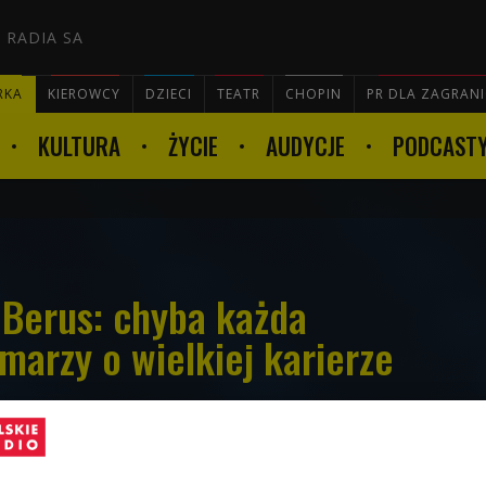
 RADIA SA
RKA
KIEROWCY
DZIECI
TEATR
CHOPIN
PR DLA ZAGRAN
KULTURA
ŻYCIE
AUDYCJE
PODCAST

Berus: chyba każda
marzy o wielkiej karierze
tka poznała świat showbiznesu. Zanim