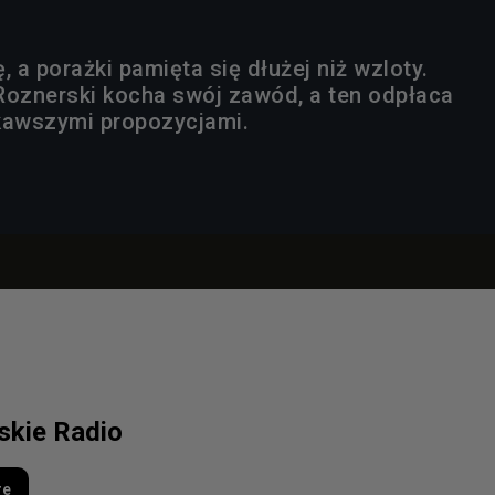
, a porażki pamięta się dłużej niż wzloty.
Roznerski kocha swój zawód, a ten odpłaca
kawszymi propozycjami.
lskie Radio
re