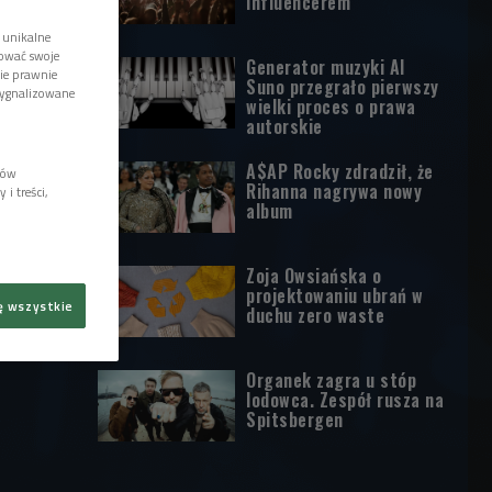
influencerem
 unikalne
tować swoje
Generator muzyki AI
wie prawnie
Suno przegrało pierwszy
sygnalizowane
wielki proces o prawa
autorskie
A$AP Rocky zdradził, że
lów
Rihanna nagrywa nowy
i treści,
album
Zoja Owsiańska o
projektowaniu ubrań w
ę wszystkie
duchu zero waste
Organek zagra u stóp
lodowca. Zespół rusza na
Spitsbergen