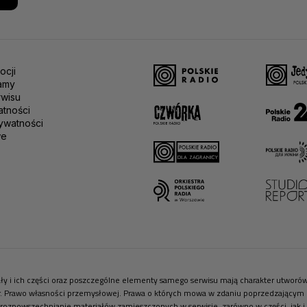
ocji
amy
rwisu
atności
ywatności
we
riały i ich części oraz poszczególne elementy samego serwisu mają charakter utwor
r. Prawo własności przemysłowej. Prawa o których mowa w zdaniu poprzedzającym pr
 rozpowszechnianie materiałów zamieszczonych w serwisie, zarówno w części, jak i