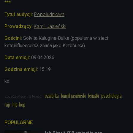
***
Tytuł audycji:
Popołudniówa
Prowadzący:
Kamil Jasieński
Gościni:
Solvita Kalugina-Bułka (popularna w sieci
ketoinfluencerka znana jako Ketobulka)
Data emisji:
09.04.2026
Godzina emisji:
15.19
kd
czwórka
kamil jasieński
książki
psychologia
Zobacz więcej na temat:
rap
hip-hop
POPULARNE
Jak Charli XCX zmieniła pop