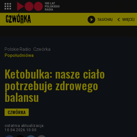
shopping_cart



WIĘCEJ
SŁUCHAJ

Polskie Radio
Czwórka
Popołudniówa
Ketobulka: nasze ciało
potrzebuje zdrowego
balansu
ostatnia aktualizacja:
10.04.2026 10:00