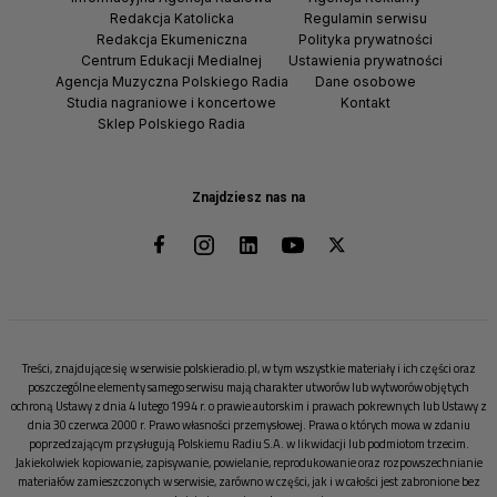
Redakcja Katolicka
Regulamin serwisu
Redakcja Ekumeniczna
Polityka prywatności
Centrum Edukacji Medialnej
Ustawienia prywatności
Agencja Muzyczna Polskiego Radia
Dane osobowe
Studia nagraniowe i koncertowe
Kontakt
Sklep Polskiego Radia
Znajdziesz nas na
Treści, znajdujące się w serwisie polskieradio.pl, w tym wszystkie materiały i ich części oraz
poszczególne elementy samego serwisu mają charakter utworów lub wytworów objętych
ochroną Ustawy z dnia 4 lutego 1994 r. o prawie autorskim i prawach pokrewnych lub Ustawy z
dnia 30 czerwca 2000 r. Prawo własności przemysłowej. Prawa o których mowa w zdaniu
poprzedzającym przysługują Polskiemu Radiu S.A. w likwidacji lub podmiotom trzecim.
Jakiekolwiek kopiowanie, zapisywanie, powielanie, reprodukowanie oraz rozpowszechnianie
materiałów zamieszczonych w serwisie, zarówno w części, jak i w całości jest zabronione bez