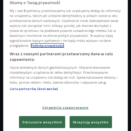
Dbamy o Twoją prywatność
My i nasi
5
partnerzy przechowujemy lub uzyskujemy dostęp do informacji
na urządzeniu, takich jak unikalne identyfikatory w plikach cookie w celu
przetwarzania danych osobowych. Użytkownik może zaakceptować swoje
wybory lub zarządzać nimi, klikając poniżej, jak również skorzystać z
prawa do sprzeciwu na podstawie prawnie uzasadnionego interesu lub w
Solvita Kalugina ze swoją książką "Sztuka zdrowych wyborów" w studiu
dowolnym momencie na stronie polityki prywatności. Te wybory będą
Czwórki
Foto: Marcin Dławichowski/Polskie Radio
sygnalizowane naszym partnerom i nie będą miały wpływu na dane
przeglądania.
Polityka prywatności
"
Sztuka zdrowych wyborów
" to już kolejna książka wydana
Wraz z naszymi partnerami przetwarzamy dane w celu
przez gościnię Czwórki. - To nie jest typowa pozycja z
zapewnienia:
ketoprzepisami. Można liczyć na łatwe do wykonania
Użycie dokładnych danych geolokalizacyjnych. Aktywne skanowanie
smakowitości, ale skupiłam się przede wszystkim na
charakterystyki urządzenia do celów identyfikacji. Przechowywanie
zdrowych wyborach, których powinniśmy dokonywać na co
informacji na urządzeniu lub dostęp do nich. Spersonalizowane reklamy i
treści, pomiar reklam i treści, badnie odbiorców i ulepszanie usług.
dzień - opowiadała gościni Czwórki. Jednym z ważnych
Lista partnerów (dostawców)
tematów, które porusza w swojej książce jest popularny
ostatnio w sieci biohacking. - Chodzi tu o optymalizację
zdrowia i odczarowywanie mitów, które mnożą się w sieci.
Ustawienia zaawansowane
Dbanie o sen, o rytm dobowy, o prawdziwe jedzenie, czyli
dostarczanie sobie jak najmniej wysoko przetworzonych
Odrzucenie wszystkich
Akceptuję wszystkie
produktów - wyliczała. - W moim przypadku dwie szklanki