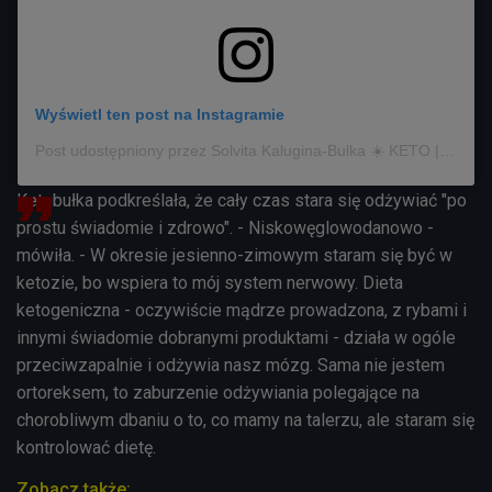
Wyświetl ten post na Instagramie
Post udostępniony przez Solvita Kalugina-Bulka ☀️ KETO | BIOHACKING | ZDROWIE (@ketobulka)
Ketobułka podkreślała, że cały czas stara się odżywiać "po
prostu świadomie i zdrowo". - Niskowęglowodanowo -
mówiła. - W okresie jesienno-zimowym staram się być w
ketozie, bo wspiera to mój system nerwowy. Dieta
ketogeniczna - oczywiście mądrze prowadzona, z rybami i
innymi świadomie dobranymi produktami - działa w ogóle
przeciwzapalnie i odżywia nasz mózg. Sama nie jestem
ortoreksem, to zaburzenie odżywiania polegające na
chorobliwym dbaniu o to, co mamy na talerzu, ale staram się
kontrolować dietę.
Zobacz także: