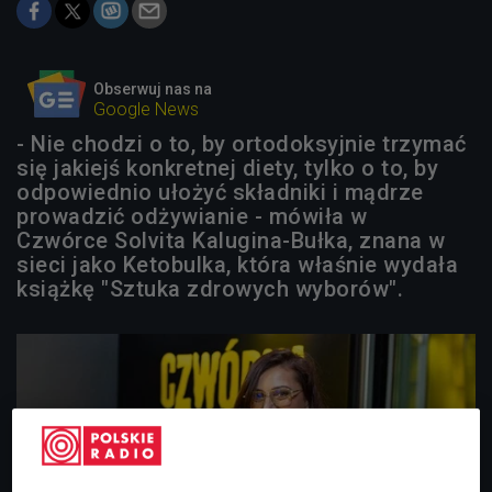
Obserwuj nas na
Google News
- Nie chodzi o to, by ortodoksyjnie trzymać
się jakiejś konkretnej diety, tylko o to, by
odpowiednio ułożyć składniki i mądrze
prowadzić odżywianie - mówiła w
Czwórce Solvita Kalugina-Bułka, znana w
sieci jako Ketobulka, która właśnie wydała
książkę "Sztuka zdrowych wyborów".