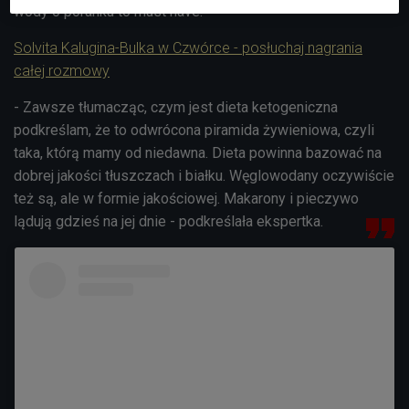
wody o poranku to must have.
Solvita Kalugina-Bulka w Czwórce - posłuchaj nagrania
całej rozmowy
- Zawsze tłumacząc, czym jest dieta ketogeniczna
podkreślam, że to odwrócona piramida żywieniowa, czyli
taka, którą mamy od niedawna. Dieta powinna bazować na
dobrej jakości tłuszczach i białku. Węglowodany oczywiście
też są, ale w formie jakościowej. Makarony i pieczywo
lądują gdzieś na jej dnie - podkreślała ekspertka.