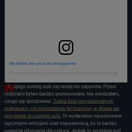
Wyświetl ten post na Instagramie
Post udostępniony przez Kampania Przeciw Homofobii (@kph_official)
- Swojego coming outu się raczej nie zapomina. Przed
rodzicami byłam bardzo zestresowana. Nie wiedziałam,
czego się spodziewać.
Żadna ilość przygotowanych
scenariuszy czy prowadzenie tej rozmowy w głowie nie
przygotuje do coming outu.
To wydarzenie nacechowane
ogromnymi emocjami oraz niepewnością, bo to bardzo
poważna informacja dla rodzica. Jednak to wyznanie jest