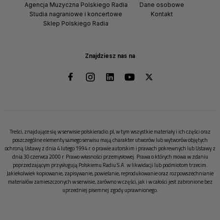
Agencja Muzyczna Polskiego Radia
Dane osobowe
Studia nagraniowe i koncertowe
Kontakt
Sklep Polskiego Radia
Znajdziesz nas na
Treści, znajdujące się w serwisie polskieradio.pl, w tym wszystkie materiały i ich części oraz
poszczególne elementy samego serwisu mają charakter utworów lub wytworów objętych
ochroną Ustawy z dnia 4 lutego 1994 r. o prawie autorskim i prawach pokrewnych lub Ustawy z
dnia 30 czerwca 2000 r. Prawo własności przemysłowej. Prawa o których mowa w zdaniu
poprzedzającym przysługują Polskiemu Radiu S.A. w likwidacji lub podmiotom trzecim.
Jakiekolwiek kopiowanie, zapisywanie, powielanie, reprodukowanie oraz rozpowszechnianie
materiałów zamieszczonych w serwisie, zarówno w części, jak i w całości jest zabronione bez
uprzedniej pisemnej zgody uprawnionego.