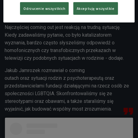
- Około 25 procent osób, które objęliśmy badaniem o
Odrzucenie wszystkich
Akceptuję wszystkie
sytuacji osób LGBT+ w Polsce, nigdy się nie ujawniła -
mówi Przemysław Walas z Kampanii Przeciw Homofobii. -
Najczęściej coming out jest reakcją na trudną sytuację.
Kiedy zadawaliśmy pytanie, co było katalizatorem
wyznania, bardzo często słyszeliśmy odpowiedź o
homofonicznych czy transfobicznych przekazach w
telewizji czy podobnych sytuacjach w rodzinie - dodaje.
Jakub Jamrozek rozmawiał o coming
outach oraz sytuacji rodzin z psychoterapeutą oraz
przedstawicielami fundacji działającymi na rzecz osób ze
społeczności LGBTQIA. Skonfrontowaliśmy się ze
stereotypami oraz obawami, a także staraliśmy się
wyjaśnić, jak budować wspólny most zrozumienia.