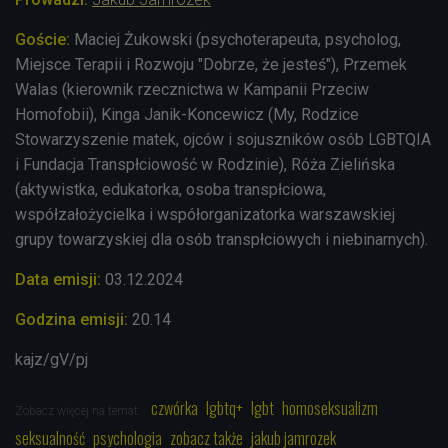
Goście:
Maciej Żukowski (psychoterapeuta, psycholog,
Miejsce Terapii i Rozwoju "Dobrze, że jesteś"), Przemek
Walas (kierownik rzecznictwa w Kampanii Przeciw
Homofobii), Kinga Janik-Koncewicz (My, Rodzice
Stowarzyszenie matek, ojców i sojuszników osób LGBTQIA
i Fundacja Transpłciowość w Rodzinie), Róża Zielińska
(aktywistka, edukatorka, osoba transpłciowa,
współzałożycielka i współorganizatorka warszawskiej
grupy towarzyskiej dla osób transpłciowych i niebinarnych).
Data emisji:
03.12.2024
Godzina emisji:
20.14
kajz/gV/pj
czwórka
lgbtq+
lgbt
homoseksualizm
Zobacz więcej na temat:
seksualność
psychologia
zobacz także
jakub jamrozek