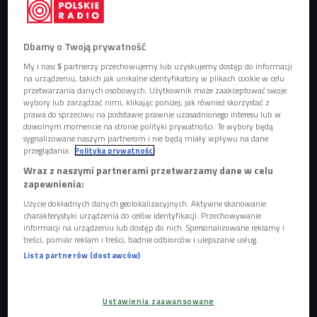
Coming Out - jak to wpływa na relacje z rodziną
Foto: Shutterstock
Dbamy o Twoją prywatność
My i nasi
5
partnerzy przechowujemy lub uzyskujemy dostęp do informacji
W "Bez tabu" rozmawialiśmy o wyzwaniach, emocjach i
na urządzeniu, takich jak unikalne identyfikatory w plikach cookie w celu
relacjach w rodzinach, w których jeden z członków dokonuje
przetwarzania danych osobowych. Użytkownik może zaakceptować swoje
wybory lub zarządzać nimi, klikając poniżej, jak również skorzystać z
coming outu. Jak zareagować na takie wyznanie? W jaki
prawa do sprzeciwu na podstawie prawnie uzasadnionego interesu lub w
sposób okazać wsparcie?
dowolnym momencie na stronie polityki prywatności. Te wybory będą
sygnalizowane naszym partnerom i nie będą miały wpływu na dane
przeglądania.
Polityka prywatności
POSŁUCHAJ
Wraz z naszymi partnerami przetwarzamy dane w celu
zapewnienia:
Bez tabu o coming outach (Bez tabu/Czwórka)
Użycie dokładnych danych geolokalizacyjnych. Aktywne skanowanie
charakterystyki urządzenia do celów identyfikacji. Przechowywanie
96:06
informacji na urządzeniu lub dostęp do nich. Spersonalizowane reklamy i
treści, pomiar reklam i treści, badnie odbiorców i ulepszanie usług.
Lista partnerów (dostawców)
Ustawienia zaawansowane