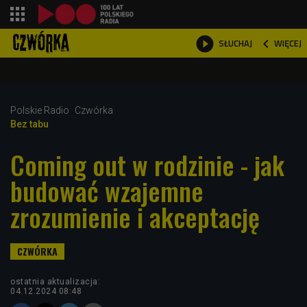
shopping_cart



WIĘCEJ
SŁUCHAJ

Polskie Radio
Czwórka
Bez tabu
Coming out w rodzinie - jak
budować wzajemne
zrozumienie i akceptację
ostatnia aktualizacja:
04.12.2024 08:48