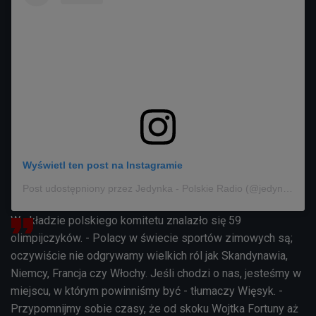
Wyświetl ten post na Instagramie
Post udostępniony przez Jedynka - Polskie Radio (@jedynka_polskieradio)
W składzie polskiego komitetu znalazło się 59
olimpijczyków. - Polacy w świecie sportów zimowych są;
oczywiście nie odgrywamy wielkich ról jak Skandynawia,
Niemcy, Francja czy Włochy. Jeśli chodzi o nas, jesteśmy w
miejscu, w którym powinniśmy być - tłumaczy Więsyk. -
Przypomnijmy sobie czasy, że od skoku Wojtka Fortuny aż