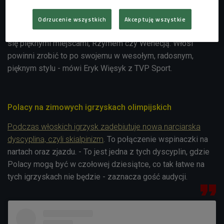
stadionie San Siro. Czym się będzie wyróżniała? Włosi
powinni sięgnąć do korzeni, bo przecież są ogromne -
Odrzucenie wszystkich
Akceptuję wszystkie
mogą przejść przez swoją kulturę, sztukę, mogą pochwalić
się pięknymi miejscami, Rzymem czy Wenecją. Włosi
powinni zrobić to po swojemu w wesołym, radosnym,
pięknym stylu - mówi Eryk Więsyk z TVP Sport.
Polacy na zimowych igrzyskach olimpijskich
Podczas włoskich igrzysk zadebiutuje nowa narciarska
dyscyplina, czyli skialpinizm
. To połączenie wspinaczki na
nartach oraz zjazdu. - To jest jedna z tych dyscyplin, gdzie
Polacy mogą być w czołowej dziesiątce, co tak łatwe na
tych igrzyskach nie będzie - zaznacza gość audycji.