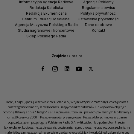
Informacyjna Agencja Radiowa
Agencja Reklamy
Redakcja Katolicka
Regulamin serwisu
Redakcja Ekumeniczna
Polityka prywatności
Centrum Edukacji Medialnej
Ustawienia prywatności
Agencja Muzyczna Polskiego Radia
Dane osobowe
Studia nagraniowe i koncertowe
Kontakt
Sklep Polskiego Radia
Znajdziesz nas na
Treści, znajdujące się w serwisie polskieradio.pl, w tym wszystkie materiały i ich części oraz
poszczególne elementy samego serwisu mają charakter utworów lub wytworów objętych
ochroną Ustawy z dnia 4 lutego 1994 r. o prawie autorskim i prawach pokrewnych lub Ustawy z
dnia 30 czerwca 2000 r. Prawo własności przemysłowej. Prawa o których mowa w zdaniu
poprzedzającym przysługują Polskiemu Radiu S.A. w likwidacji lub podmiotom trzecim.
Jakiekolwiek kopiowanie, zapisywanie, powielanie, reprodukowanie oraz rozpowszechnianie
materiałów zamieszczonych w serwisie, zarówno w części, jak i w całości jest zabronione bez