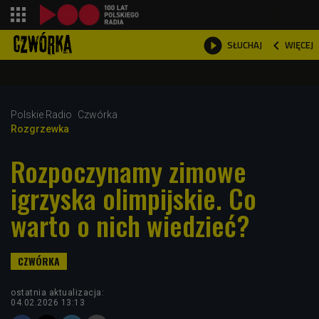
shopping_cart



WIĘCEJ
SŁUCHAJ

Polskie Radio
Czwórka
Rozgrzewka
Rozpoczynamy zimowe
igrzyska olimpijskie. Co
warto o nich wiedzieć?
ostatnia aktualizacja:
04.02.2026 13:13