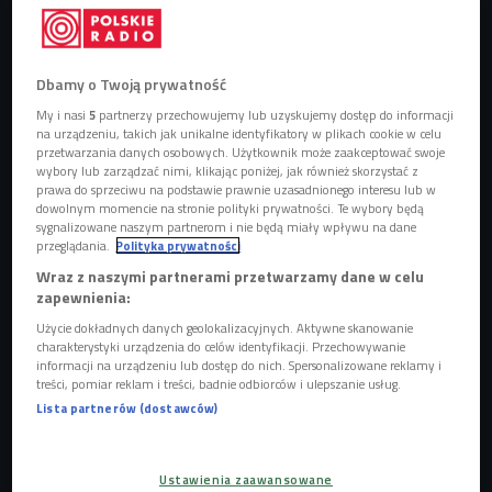
Dbamy o Twoją prywatność
My i nasi
5
partnerzy przechowujemy lub uzyskujemy dostęp do informacji
na urządzeniu, takich jak unikalne identyfikatory w plikach cookie w celu
Ryan Cochran-Siegle podczas treningu
Foto: REUTERS/Denis Balibouse
przetwarzania danych osobowych. Użytkownik może zaakceptować swoje
wybory lub zarządzać nimi, klikając poniżej, jak również skorzystać z
W piątek, 6 lutego odbędzie się ceremonia otwarcia XXV
prawa do sprzeciwu na podstawie prawnie uzasadnionego interesu lub w
dowolnym momencie na stronie polityki prywatności. Te wybory będą
Zimowych Igrzysk Olimpijskich, które odbywają się w
sygnalizowane naszym partnerom i nie będą miały wpływu na dane
Mediolanie oraz Cortinie d'Ampezzo. Znicz olimpijski
przeglądania.
Polityka prywatności
zostanie zapalony we Włoszech pierwszy raz od 20 lat -
Wraz z naszymi partnerami przetwarzamy dane w celu
wtedy ostatnio Turyn gościł zimowe zmagania
zapewnienia:
olimpijczyków.
Użycie dokładnych danych geolokalizacyjnych. Aktywne skanowanie
charakterystyki urządzenia do celów identyfikacji. Przechowywanie
informacji na urządzeniu lub dostęp do nich. Spersonalizowane reklamy i
Posłuchaj audycji "Rozgrzewka" z Erykiem Więsykiem o
treści, pomiar reklam i treści, badnie odbiorców i ulepszanie usług.
Lista partnerów (dostawców)
zimowych igrzyskach olimpijskich
- Ceremonia otwarcia odbędzie się na legendarnym
Ustawienia zaawansowane