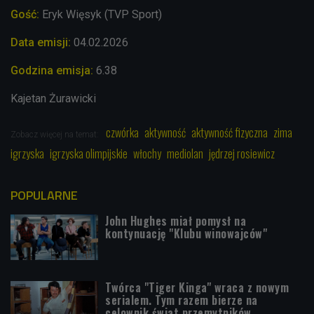
Gość:
Eryk Więsyk (TVP Sport)
Data emisji:
04.02
.2026
Godzina emisja:
6.38
Kajetan Żurawicki
czwórka
aktywność
aktywność fizyczna
zima
Zobacz więcej na temat:
igrzyska
igrzyska olimpijskie
włochy
mediolan
jędrzej rosiewicz
POPULARNE
John Hughes miał pomysł na
kontynuację "Klubu winowajców"
Twórca "Tiger Kinga" wraca z nowym
serialem. Tym razem bierze na
celownik świat przemytników