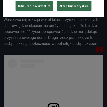
- To jest widoczne w polityce miast, że władze świadomie
Odrzucenie wszystkich
Akceptuję wszystkie
tak organizują przestrzeń, promując centra lokalne -
twierdzi Bartosz Świniarski z pracowni BBGK Architekci. -
Warszawa się rozwija wokół takich trzydziestu lokalnych
centrów, gdzie skupiać ma się życie miejskie. To bardzo
poprawia jakość życia, bo sprawia, że ludzie mają dokąd
przyjść ze swojego domu. Druga rzecz jest taka, że to
buduje lokalną społeczność, wspólnotę - dodaje ekspert.