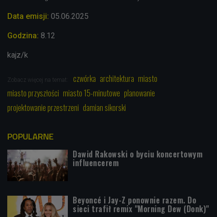
Data emisji:
05.06
.2025
Godzina:
8.12
kajz/k
czwórka
architektura
miasto
Zobacz więcej na temat:
miasto przyszłości
miasto 15-minutowe
planowanie
projektowanie przestrzeni
damian sikorski
POPULARNE
Dawid Rakowski o byciu koncertowym
influencerem
Beyoncé i Jay-Z ponownie razem. Do
sieci trafił remix "Morning Dew (Donk)"