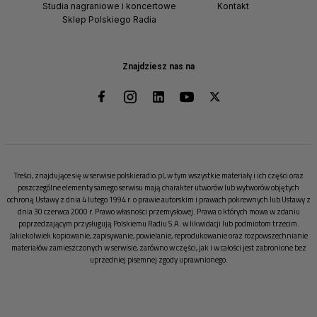
Studia nagraniowe i koncertowe
Kontakt
Sklep Polskiego Radia
Znajdziesz nas na
Treści, znajdujące się w serwisie polskieradio.pl, w tym wszystkie materiały i ich części oraz
poszczególne elementy samego serwisu mają charakter utworów lub wytworów objętych
ochroną Ustawy z dnia 4 lutego 1994 r. o prawie autorskim i prawach pokrewnych lub Ustawy z
dnia 30 czerwca 2000 r. Prawo własności przemysłowej. Prawa o których mowa w zdaniu
poprzedzającym przysługują Polskiemu Radiu S.A. w likwidacji lub podmiotom trzecim.
Jakiekolwiek kopiowanie, zapisywanie, powielanie, reprodukowanie oraz rozpowszechnianie
materiałów zamieszczonych w serwisie, zarówno w części, jak i w całości jest zabronione bez
uprzedniej pisemnej zgody uprawnionego.