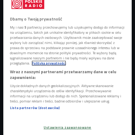
Dbamy o Twoją prywatność
My i nasi
5
partnerzy przechowujemy lub uzyskujemy dostęp do informacji
na urządzeniu, takich jak unikalne identyfikatory w plikach cookie w celu
Jak projektuje się miasta?
Foto: Shutterstock
przetwarzania danych osobowych. Użytkownik może zaakceptować swoje
wybory lub zarządzać nimi, klikając poniżej, jak również skorzystać z
Jak twierdzą goście Czwórki, obecnie architektura miast
prawa do sprzeciwu na podstawie prawnie uzasadnionego interesu lub w
skupia się na tworzeniu lepszych miejsc do życia.
dowolnym momencie na stronie polityki prywatności. Te wybory będą
sygnalizowane naszym partnerom i nie będą miały wpływu na dane
Przestrzenie mają być atrakcyjniejsze, bardziej przyjazne.
przeglądania.
Polityka prywatności
Wiąże się z tym również uspokajanie ruchu
Wraz z naszymi partnerami przetwarzamy dane w celu
samochodowego oraz implementowanie większej ilości
zapewnienia:
zieleni, kreując miejsca wspólnych spotkań i aktywności.
Użycie dokładnych danych geolokalizacyjnych. Aktywne skanowanie
charakterystyki urządzenia do celów identyfikacji. Przechowywanie
informacji na urządzeniu lub dostęp do nich. Spersonalizowane reklamy i
Posłuchaj audycji "Poranek Czwórki" o projektowaniu
treści, pomiar reklam i treści, badnie odbiorców i ulepszanie usług.
Lista partnerów (dostawców)
miast
Centra lokalne
Ustawienia zaawansowane