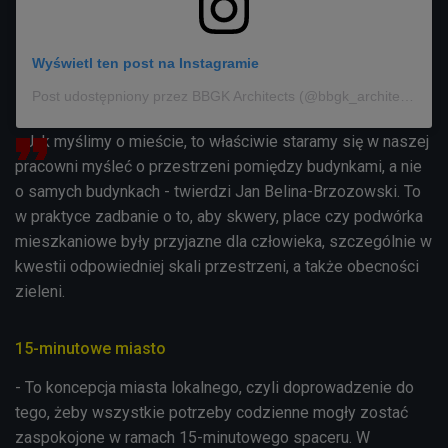
Wyświetl ten post na Instagramie
Post udostępniony przez BBGK Architects (@bbgk_architects)
- Jak myślimy o mieście, to właściwie staramy się w naszej
pracowni myśleć o przestrzeni pomiędzy budynkami, a nie
o samych budynkach - twierdzi Jan Belina-Brzozowski. To
w praktyce zadbanie o to, aby skwery, place czy podwórka
mieszkaniowe były przyjazne dla człowieka, szczególnie w
kwestii odpowiedniej skali przestrzeni, a także obecności
zieleni.
15-minutowe miasto
- To koncepcja miasta lokalnego, czyli doprowadzenie do
tego, żeby wszystkie potrzeby codzienne mogły zostać
zaspokojone w ramach 15-minutowego spaceru. W