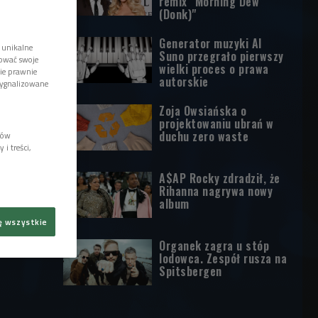
remix "Morning Dew
(Donk)"
Generator muzyki AI
 unikalne
Suno przegrało pierwszy
tować swoje
wielki proces o prawa
wie prawnie
autorskie
sygnalizowane
Zoja Owsiańska o
projektowaniu ubrań w
duchu zero waste
lów
i treści,
A$AP Rocky zdradził, że
Rihanna nagrywa nowy
album
ę wszystkie
Organek zagra u stóp
lodowca. Zespół rusza na
Spitsbergen