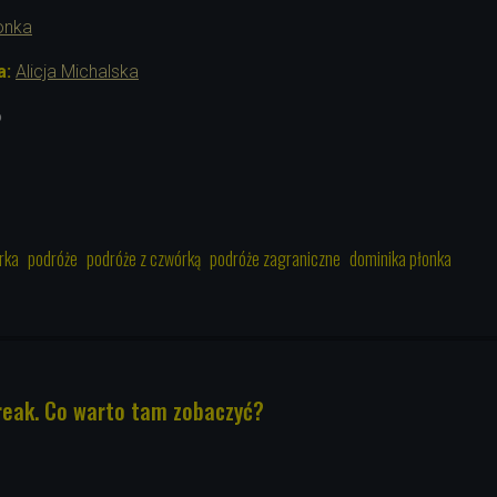
onka
a:
Alicja Michalska
6
rka
podróże
podróże z czwórką
podróże zagraniczne
dominika płonka
reak. Co warto tam zobaczyć?