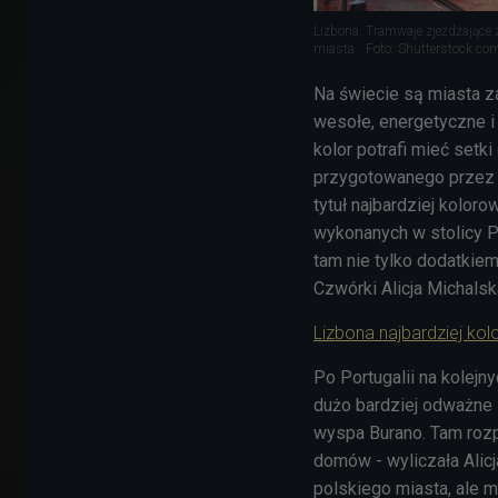
Lizbona. Tramwaje zjeżdżające 
miasta
Foto: Shutterstock.co
Na świecie są miasta z
wesołe, energetyczne i 
kolor potrafi mieć setk
przygotowanego przez i
tytuł najbardziej kolor
wykonanych w stolicy Po
tam nie tylko dodatkiem
Czwórki Alicja Michalsk
Lizbona najbardziej k
Po Portugalii na kolejn
dużo bardziej odważne 
wyspa Burano. Tam roz
domów - wyliczała Alicj
polskiego miasta, ale m