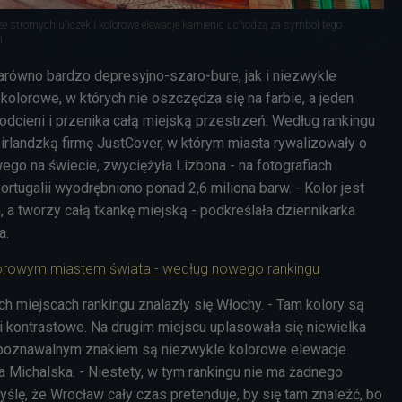
ze stromych uliczek i kolorowe elewacje kamienic uchodzą za symbol tego
m
arówno bardzo depresyjno-szaro-bure, jak i niezwykle
kolorowe, w których nie oszczędza się na farbie, a jeden
i odcieni i przenika całą miejską przestrzeń. Według rankingu
rlandzką firmę JustCover, w którym miasta rywalizowały o
owego na świecie, zwyciężyła Lizbona - na fotografiach
rtugalii wyodrębniono ponad 2,6 miliona barw. - Kolor jest
, a tworzy całą tkankę miejską - podkreślała dziennikarka
a.
olorowym miastem świata - według nowego rankingu
ych miejscach rankingu znalazły się Włochy. - Tam kolory są
i kontrastowe. Na drugim miejscu uplasowała się niewielka
poznawalnym znakiem są niezwykle kolorowe elewacje
a Michalska. - Niestety, w tym rankingu nie ma żadnego
yślę, że Wrocław cały czas pretenduje, by się tam znaleźć, bo