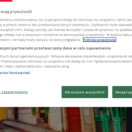
adają się w spójną paletę barw. Jest tam
 nie tylko latem, ale też jesienią i zimą -
Twoją prywatność
terka Czwórki Alicja Michalska. To miasto
dawnym rankingu na najbardziej barwne
artnerzy przechowujemy lub uzyskujemy dostęp do informacji na urządzeniu, takich jak
ory w plikach cookie w celu przetwarzania danych osobowych. Użytkownik może zaakcep
e.
arządzać nimi, klikając poniżej, jak również skorzystać z prawa do sprzeciwu na podsta
go interesu lub w dowolnym momencie na stronie polityki prywatności. Te wybory będą 
nerom i nie będą miały wpływu na dane przeglądania.
Polityka prywatności
szymi partnerami przetwarzamy dane w celu zapewnienia:
dnych danych geolokalizacyjnych. Aktywne skanowanie charakterystyki urządzenia do ce
i. Przechowywanie informacji na urządzeniu lub dostęp do nich. Spersonalizowane reklamy 
m i treści, badnie odbiorców i ulepszanie usług.
nerów (dostawców)
a zaawansowane
Odrzucenie wszystkich
Akceptuj