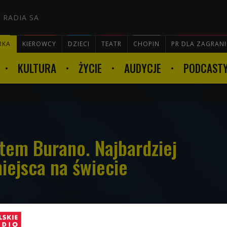
 RADIA SA
RKA
KIEROWCY
DZIECI
TEATR
CHOPIN
PR DLA ZAGRAN
KULTURA
ŻYCIE
AUDYCJE
PODCAST

otem Burano. Najbardziej
iejsca na świecie
ankę miejską, w Lizbonie mamy róże, błękity,