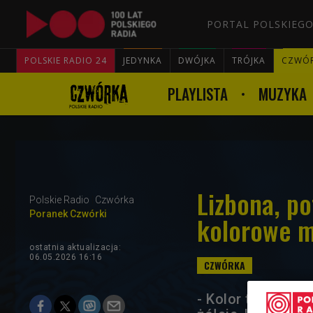
PORTAL POLSKIEGO
POLSKIE RADIO 24
JEDYNKA
DWÓJKA
TRÓJKA
CZWÓ
PLAYLISTA
MUZYKA
Lizbona, p
Polskie Radio
Czwórka
Poranek Czwórki
kolorowe m
ostatnia aktualizacja:
06.05.2026 16:16
- Kolor tworzy tk