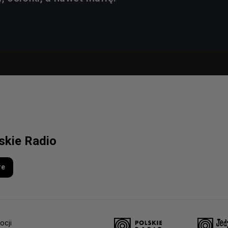
lskie Radio
re
ocji