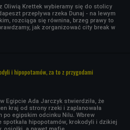
 Oliwią Krettek wybieramy się do stolicy
dapeszt przepływa rzeka Dunaj - na lewym
kim, rozciąga się równina, brzeg prawy to
rawdzamy, jak zorganizować city break w
kodyli i hipopotamów, za to z przygodami
w Egipcie Ada Jarczyk stwierdziła, że
ten kraj od strony rzeki i zaplanowała
 po egipskim odcinku Nilu. Wbrew
 spotkała hipopotamów, krokodyli i dzikiej
y, osiołki, a nawet mafię.