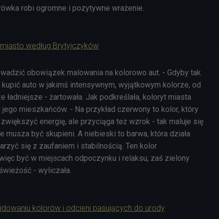
rówka robi ogromne i pozytywne wrażenie.
 miasto według Brytyjczyków
wadzić obowiązek malowania na kolorowo aut. - Gdyby tak
y kupić auto w jakimś intensywnym, wyjątkowym kolorze, od
e ładniejsze - żartowała. Jak podkreślała, koloryt miasta
 jego mieszkańców. - Na przykład czerwony to kolor, który
większyć energię, ale przyciąga też wzrok - tak maluje się
ie musza być skupieni. A niebieski to barwa, która działa
arzyć się z zaufaniem i stabilnością. Ten kolor
ęc być w miejscach odpoczynku i relaksu, zaś zielony
świeżość - wyliczała.
jdowaniu kolorów i odcieni pasujących do urody