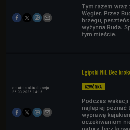
Tym razem wraz z
Węgier. Przez Bu
brzegu, peszteńs
wyżynna Buda. Sp
tym mieście.
Egipski Nil. Bez kro
ostatnia aktualizacja:
26.03.2025 14:16
Podczas wakacji 
najlepiej poznać 
wyprawę kajakiem
oczekiwaniom nie
natury, lecz krow