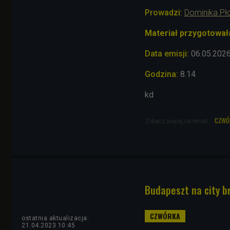
Prowadzi:
Dominika Pł
Materiał przygotował
Data emisji:
06.05.202
Godzina:
8.14
kd
czwó
Zobacz więcej na temat:
Budapeszt na city b
ostatnia aktualizacja:
21.04.2023 10:45