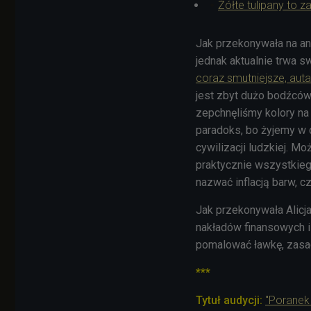
Żółte tulipany to 
Jak przekonywała na an
jednak aktualnie trwa s
coraz smutniejsze, auta
jest zbyt dużo bodźców
zepchnęliśmy kolory na 
paradoks, bo żyjemy w c
cywilizacji ludzkiej. M
praktycznie wszystkieg
nazwać inflacją barw, cz
Jak przekonywała Alicja
nakładów finansowych i
pomalować ławkę, zasad
***
Tytuł audycji:
"Poranek