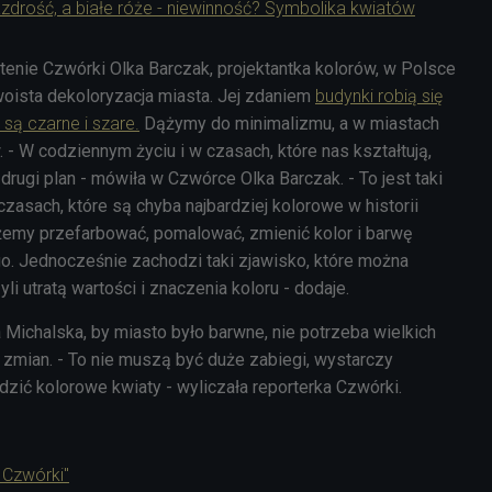
zazdrość, a białe róże - niewinność? Symbolika kwiatów
tenie Czwórki Olka Barczak, projektantka kolorów, w Polsce
woista dekoloryzacja miasta. Jej zdaniem
budynki robią się
 są czarne i szare.
Dążymy do minimalizmu, a w miastach
.
- W codziennym życiu i w czasach, które nas kształtują,
drugi plan - mówiła w Czwórce Olka Barczak. - To jest taki
zasach, które są chyba najbardziej kolorowe w historii
ożemy przefarbować, pomalować, zmienić kolor i barwę
o. Jednocześnie zachodzi taki zjawisko, które można
yli utratą wartości i znaczenia koloru - dodaje.
 Michalska, by miasto było barwne, nie potrzeba wielkich
 zmian.
- To nie muszą być duże zabiegi, wystarczy
zić kolorowe kwiaty - wyliczała reporterka Czwórki.
 Czwórki"