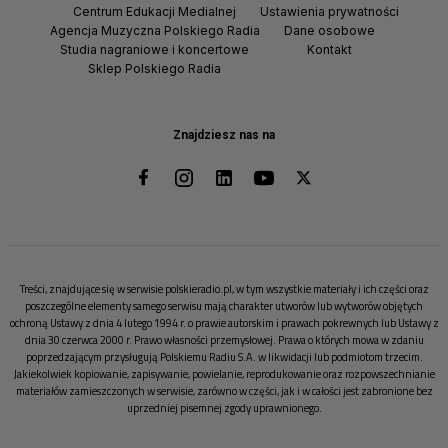
Centrum Edukacji Medialnej
Ustawienia prywatności
Agencja Muzyczna Polskiego Radia
Dane osobowe
Studia nagraniowe i koncertowe
Kontakt
Sklep Polskiego Radia
Znajdziesz nas na
Treści, znajdujące się w serwisie polskieradio.pl, w tym wszystkie materiały i ich części oraz
poszczególne elementy samego serwisu mają charakter utworów lub wytworów objętych
ochroną Ustawy z dnia 4 lutego 1994 r. o prawie autorskim i prawach pokrewnych lub Ustawy z
dnia 30 czerwca 2000 r. Prawo własności przemysłowej. Prawa o których mowa w zdaniu
poprzedzającym przysługują Polskiemu Radiu S.A. w likwidacji lub podmiotom trzecim.
Jakiekolwiek kopiowanie, zapisywanie, powielanie, reprodukowanie oraz rozpowszechnianie
materiałów zamieszczonych w serwisie, zarówno w części, jak i w całości jest zabronione bez
uprzedniej pisemnej zgody uprawnionego.