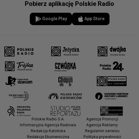
Pobierz aplikację Polskie Radio
Google Play
App Store
Polskie Radio S.A.
Agencja Promocji
Informacyjna Agencja Radiowa
Agencja Reklamy
Redakcja Katolicka
Regulamin serwisu
Redakcja Ekumeniczna
Polityka prywatności