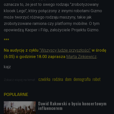
oznacza to, że jest to swego rodzaju "zrobotyzowany
klocek Lego", który połączony z innymi robotami Gizmo
może tworzyć różnego rodzaju maszyny, takie jak
zrobotyzowane ramiona czy platformy mobilne. O tym
opowiedzą
Kacper i Filip, założyciele Projektu Gizmo.
***
Na audycję z cyklu
"Wszyscy ludzie przyszłości"
w środę
(6.05) o godzinie 18.00 zaprasza
Marta Zinkiewicz
.
kajz
czwórka
rodzina
dom
demografia
robot
Zobacz więcej na temat:
POPULARNE
Dawid Rakowski o byciu koncertowym
influencerem