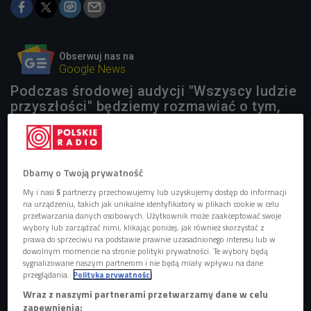
Obserwuj nas na
Google News
Podczas środowej audycji "Wszyscy ludzie
przyszłości" będziemy rozmawiać o tym,
jak będzie wyglądać demografia za 100 lat
od dziś, a także o modularnym robocie
Gizmo.
Dbamy o Twoją prywatność
My i nasi
5
partnerzy przechowujemy lub uzyskujemy dostęp do informacji
na urządzeniu, takich jak unikalne identyfikatory w plikach cookie w celu
przetwarzania danych osobowych. Użytkownik może zaakceptować swoje
wybory lub zarządzać nimi, klikając poniżej, jak również skorzystać z
prawa do sprzeciwu na podstawie prawnie uzasadnionego interesu lub w
dowolnym momencie na stronie polityki prywatności. Te wybory będą
sygnalizowane naszym partnerom i nie będą miały wpływu na dane
przeglądania.
Polityka prywatności
Wraz z naszymi partnerami przetwarzamy dane w celu
zapewnienia: