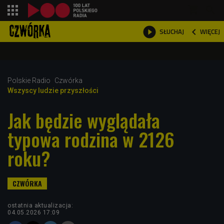
shopping_cart



WIĘCEJ
SŁUCHAJ

Polskie Radio
Czwórka
Wszyscy ludzie przyszłości
Jak będzie wyglądała
typowa rodzina w 2126
roku?
ostatnia aktualizacja:
04.05.2026 17:09