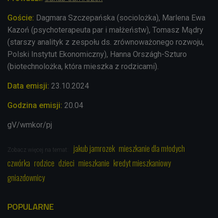
Goście:
Dagmara Szczepańska (sociolożka), Marlena Ewa
Kazoń (psychoterapeuta par i małżeństw), Tomasz Mądry
(starszy analityk z zespołu ds. zrównoważonego rozwoju,
Polski Instytut Ekonomiczny), Hanna Országh-Szturo
(biotechnolożka, która mieszka z rodzicami).
Data emisji:
23.10.2024
Godzina emisji:
20.04
gV/wmkor/pj
jakub jamrozek
mieszkanie dla młodych
Zobacz więcej na temat:
czwórka
rodzice
dzieci
mieszkanie
kredyt mieszkaniowy
gniazdownicy
POPULARNE