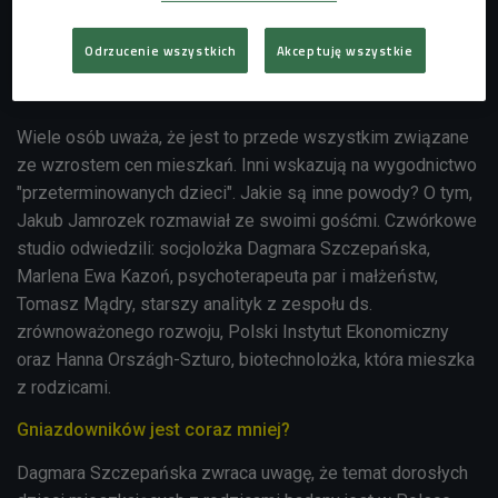
Odrzucenie wszystkich
Akceptuję wszystkie
Wiele osób uważa, że jest to przede wszystkim związane
ze wzrostem cen mieszkań. Inni wskazują na wygodnictwo
"przeterminowanych dzieci". Jakie są inne powody? O tym,
Jakub Jamrozek rozmawiał ze swoimi gośćmi. Czwórkowe
studio odwiedzili:
socjolożka Dagmara Szczepańska,
Marlena Ewa Kazoń, psychoterapeuta par i małżeństw,
Tomasz Mądry, starszy analityk z zespołu ds.
zrównoważonego rozwoju, Polski Instytut Ekonomiczny
oraz Hanna Országh-Szturo, biotechnolożka, która mieszka
z rodzicami.
Gniazdowników jest coraz mniej?
Dagmara Szczepańska zwraca uwagę, że temat dorosłych