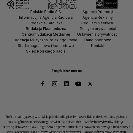
Polskie Radio S.A.
Agencja Promocji
Informacyjna Agencja Radiowa
Agencja Reklamy
Redakcja Katolicka
Regulamin serwisu
Redakcja Ekumeniczna
Polityka prywatności
Centrum Edukacji Medialnej
Ustawienia prywatności
Agencja Muzyczna Polskiego Radia
Dane osobowe
Studia nagraniowe i koncertowe
Kontakt
Sklep Polskiego Radia
Znajdziesz nas na
Treści, znajdujące się w serwisie polskieradio.pl, w tym wszystkie materiały i ich części oraz
poszczególne elementy samego serwisu mają charakter utworów lub wytworów objętych
ochroną Ustawy z dnia 4 lutego 1994 r. o prawie autorskim i prawach pokrewnych lub Ustawy z
dnia 30 czerwca 2000 r. Prawo własności przemysłowej. Prawa o których mowa w zdaniu