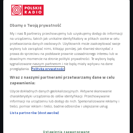
Dbamy o Twoją prywatność
Gniazdownicy to osoby w wieku 25-34 lata, które z różnych przyczyn wciąż
My i nasi
5
partnerzy przechowujemy lub uzyskujemy dostęp do informacji
mieszkają z rodzicami.
Foto: shutterstock.com/SpeedKingz
na urządzeniu, takich jak unikalne identyfikatory w plikach cookie w celu
przetwarzania danych osobowych. Użytkownik może zaakceptować swoje
Coraz częściej w Polsce osoby w przedziale wiekowym
wybory lub zarządzać nimi, klikając poniżej, jak również skorzystać z
prawa do sprzeciwu na podstawie prawnie uzasadnionego interesu lub w
25-34 lat, które nie założyły rodziny, mieszkają z rodzicami.
dowolnym momencie na stronie polityki prywatności. Te wybory będą
W lipcu tego roku GUS przygotował raport na temat tzw.
sygnalizowane naszym partnerom i nie będą miały wpływu na dane
przeglądania.
Polityka prywatności
gniazdowników, z którego wynika, że w 2022 było takich
Wraz z naszymi partnerami przetwarzamy dane w celu
osób około 1,7 mln
, co stanowi około 33 proc. całej
zapewnienia:
populacji ludzi w tym wieku.
Użycie dokładnych danych geolokalizacyjnych. Aktywne skanowanie
charakterystyki urządzenia do celów identyfikacji. Przechowywanie
POSŁUCHAJ
informacji na urządzeniu lub dostęp do nich. Spersonalizowane reklamy i
treści, pomiar reklam i treści, badnie odbiorców i ulepszanie usług.
Kim są gniazdownicy, "przeterminowane dzieci"? Czemu
Lista partnerów (dostawców)
wciąż mieszkają z rodzicami? (Bez tabu/Czwórka)
81:03
Ustawienia zaawansowane