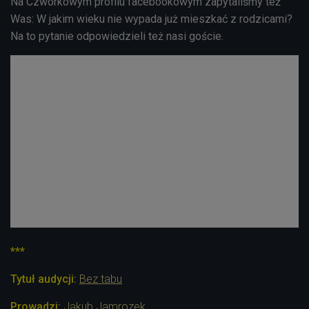
Na Czwórkowym profilu facebookowym zapytaliśmy też
Was: W jakim wieku nie wypada już mieszkać z rodzicami?
Na to pytanie odpowiedzieli też nasi goście.
***
Tytuł audycji:
Bez tabu
Prowadzi:
Jakub Jamrozek