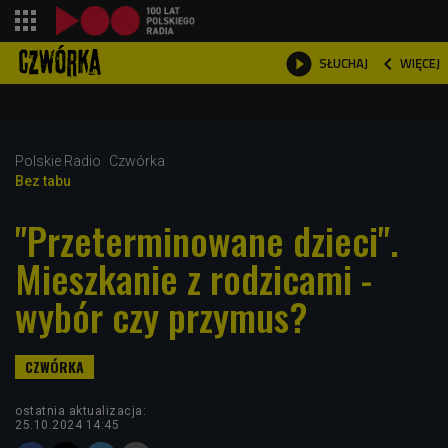
shopping_cart



WIĘCEJ
SŁUCHAJ

Polskie Radio
Czwórka
Bez tabu
"Przeterminowane dzieci".
Mieszkanie z rodzicami -
wybór czy przymus?
ostatnia aktualizacja:
25.10.2024 14:45