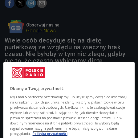
Obserwuj nas na
Google News
Wiele osób decyduje się na dietę
pudełkową ze względu na wieczny brak
czasu. Nie byłoby w tym nic złego, gdyby
nie to, że często wybieramy dietę
niedoborową.
1 plik
AUDIO
Dbamy o Twoją prywatność


04'26
My i nasi
5
partnerzy przechowujemy lub uzyskujemy dostęp do informacji
na urządzeniu, takich jak unikalne identyfikatory w plikach cookie w celu
Jak działają na nas diety pudełkowe? (Pierwsze
przetwarzania danych osobowych. Użytkownik może zaakceptować swoje
słyszę/Czwórka)
wybory lub zarządzać nimi, klikając poniżej, jak również skorzystać z
prawa do sprzeciwu na podstawie prawnie uzasadnionego interesu lub w
dowolnym momencie na stronie polityki prywatności. Te wybory będą
sygnalizowane naszym partnerom i nie będą miały wpływu na dane
przeglądania.
Polityka prywatności