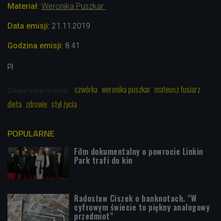
Materiał:
Weronika Puszkar
Data emisji:
21.11
.2019
Godzina emisji:
8.41
pj
czwórka
weronika puszkar
mateusz fusiarz
Zobacz więcej na temat:
dieta
zdrowie
styl życia
POPULARNE
Film dokumentalny o powrocie Linkin
Park trafi do kin
Radosław Ciszek o banknotach. "W
cyfrowym świecie to piękny analogowy
przedmiot"