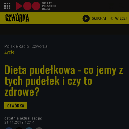
shopping_cart



WIĘCEJ
SŁUCHAJ

Polskie Radio
Czwórka
Życie
Dieta pudełkowa - co jemy z
tych pudełek i czy to
zdrowe?
ostatnia aktualizacja:
21.11.2019 12:14