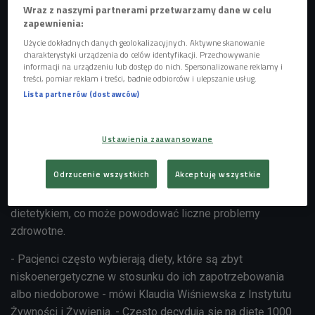
Wraz z naszymi partnerami przetwarzamy dane w celu
zapewnienia:
Użycie dokładnych danych geolokalizacyjnych. Aktywne skanowanie
charakterystyki urządzenia do celów identyfikacji. Przechowywanie
informacji na urządzeniu lub dostęp do nich. Spersonalizowane reklamy i
treści, pomiar reklam i treści, badnie odbiorców i ulepszanie usług.
Lista partnerów (dostawców)
Ustawienia zaawansowane
Dietetyczne posiłki zapakowane w plastikowe naczynia
Foto:
Shutterstock/foodandcook
Odrzucenie wszystkich
Akceptuję wszystkie
Decydujemy się na dietę bez konsultacji z lekarzem czy
dietetykiem, co może powodować liczne problemy
zdrowotne.
- Pacjenci często wybierają diety, które są zbyt
niskoenergetyczne w stosunku do ich zapotrzebowania
albo niedoborowe - mówi Klaudia Wiśniewska z Instytutu
Żywności i Żywienia. - Często decydują się na dietę 1000