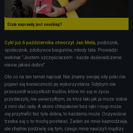
Czym naprawdę jest coaching?
Cykl już 6 października otworzył Jan Mela
, podróżnik,
społecznik, zdobywca biegunów, młody tata. Prowadzi
webinar "Jestem szczęściarzem - każde doświadczenie
niesie jakieś dobro".
Oto co na ten temat napisał: Nie znamy swojej siły póki nie
pojawi się konieczność jej wykorzystania. Gdybym nie
przeszedł wszystkich trudów, które mi się w życiu
przydarzyły, nie uwierzyłbym, że ktoś taki jak ja może sobie
z nimi dać radę. A skoro chłopakowi bez ręki i nogi może
się przytrafić też tyle dobra, to każdemu może. Oczywiście
trzeba się o to trochę postarać. Żaden ze mnie kaznodzieja,
ale chętnie podzielę się tym, czego mnie nauczyli mądrzy