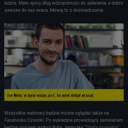
ludzie. Mam spory dług wdzięczności do spłacenia, a dobro
zawsze do nas wraca. Mówię to z doświadczenia.
Jan Mela: w życiu ważne jest, by mieć dokąd wracać
Wszystkie webinary będzie można oglądać także na
Facebooku Czwórki. Po wykładzie prowadzący seminarium
będzie gościem audycji Kuby Jamrozka
"Strefa prywatna"
.