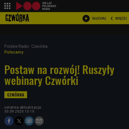
shopping_cart



WIĘCEJ
SŁUCHAJ

Polskie Radio
Czwórka
Polecamy
Postaw na rozwój! Ruszyły
webinary Czwórki
ostatnia aktualizacja:
30.09.2020 13:10