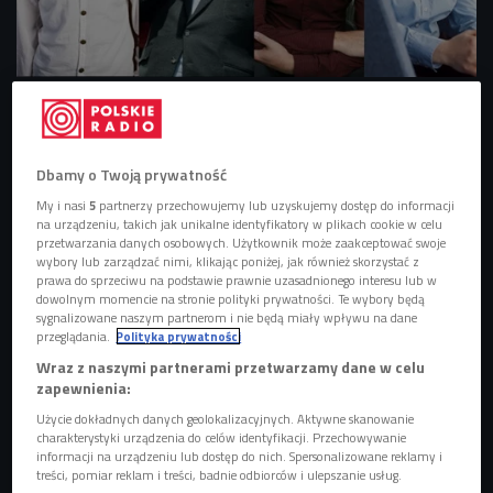
Jan Mela, Artur Sójka, Jakub B. Bączek, Anita Michalska
Foto: mat. promoc.
Dbamy o Twoją prywatność
My i nasi
5
partnerzy przechowujemy lub uzyskujemy dostęp do informacji
na urządzeniu, takich jak unikalne identyfikatory w plikach cookie w celu
przetwarzania danych osobowych. Użytkownik może zaakceptować swoje
wybory lub zarządzać nimi, klikając poniżej, jak również skorzystać z
prawa do sprzeciwu na podstawie prawnie uzasadnionego interesu lub w
dowolnym momencie na stronie polityki prywatności. Te wybory będą
sygnalizowane naszym partnerom i nie będą miały wpływu na dane
przeglądania.
Polityka prywatności
Wraz z naszymi partnerami przetwarzamy dane w celu
zapewnienia:
Użycie dokładnych danych geolokalizacyjnych. Aktywne skanowanie
Jan Mela: trzeba pielęgnować w sobie nieprzeciętność
charakterystyki urządzenia do celów identyfikacji. Przechowywanie
informacji na urządzeniu lub dostęp do nich. Spersonalizowane reklamy i
treści, pomiar reklam i treści, badnie odbiorców i ulepszanie usług.