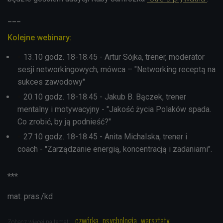
___
Kolejne webinary:
13.10 godz. 18-18.45 - Artur Sójka, trener, moderator
sesji networkingowych, mówca – "Networking receptą na
sukces zawodowy"
20.10 godz. 18-18.45 - Jakub B. Bączek, trener
mentalny i motywacyjny - "Jakość życia Polaków spada.
Co zrobić, by ją podnieść?"
27.10 godz. 18-18.45 - Anita Michalska, trener i
coach - "Zarządzanie energią, koncentracją i zadaniami".
***
mat. pras./kd
czwórka
psychologia
warsztaty
Zobacz więcej na temat: