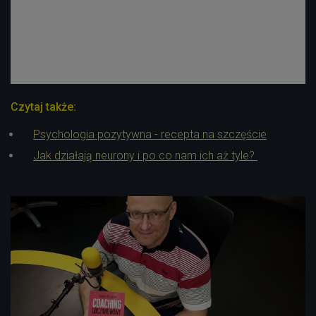
Czytaj także:
Psychologia pozytywna - recepta na szczęście
Jak działają neurony i po co nam ich aż tyle?