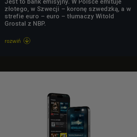
Jest to bank emisyjny. W Polsce emituje
złotego, w Szwecji – koronę szwedzką, a w
strefie euro – euro – tłumaczy Witold
Grostal z NBP.
rozwiń
