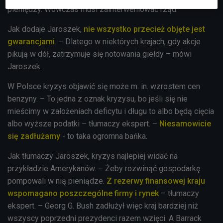
pieniędzy. Wówczas musi zainterweniować rząd.
Jak dodaje Jaroszek,
nie wszystko przecież objęte jest
gwarancjami
. – Dlatego w niektórych krajach, gdy akcje
pikują w dół, zatrzymuje się notowania giełdy – mówi
Jaroszek.
W Polsce kryzys objawić się może m. in. wzrostem cen
benzyny. – To jedna z oznak kryzysu, bo jeśli się nie
mieścimy w założeniach deficytu i długu to albo będą cięcia
albo wyższe podatki – tłumaczy ekspert. –
Niesamowicie
się zadłużamy
- to taka ogromna bańka.
Jak tłumaczy Jaroszek, kryzys najlepiej widać na
przykładzie Amerykanów. – Żeby rozwinąć gospodarkę
pompowali w nią pieniądze.
Z rezerwy finansowej kraju
wspomagano poszczególne firmy i rynek
– tłumaczy
ekspert. – Georg G. Bush zadłużył więc kraj bardziej niż
wszyscy poprzedni prezydenci razem wzięci. A Barrack