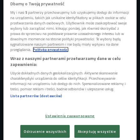
Dbamy o Twoją prywatność
My i nasi
5
partnerzy przechowujemy lub uzyskujemy dostęp do informacji
na urządzeniu, takich jak unikalne identyfikatory w plikach cookie w celu
przetwarzania danych osobowych. Użytkownik może zaakceptować swoje
wybory lub zarządzać nimi, klikając poniżej, jak również skorzystać z
prawa do sprzeciwu na podstawie prawnie uzasadnionego interesu lub w
dowolnym momencie na stronie polityki prywatności. Te wybory będą
sygnalizowane naszym partnerom i nie będą miały wpływu na dane
przeglądania.
Polityka prywatności
Wraz z naszymi partnerami przetwarzamy dane w celu
zapewnienia:
Użycie dokładnych danych geolokalizacyjnych. Aktywne skanowanie
charakterystyki urządzenia do celów identyfikacji. Przechowywanie
Zdaniem Tomasza Jaroszka z portalu Bankier.pl, prawdziwy
informacji na urządzeniu lub dostęp do nich. Spersonalizowane reklamy i
treści, pomiar reklam i treści, badnie odbiorców i ulepszanie usług.
kryzys jeszcze do nas nie dotarł. – Kryzys to absolutny
Lista partnerów (dostawców)
efekt domina – tłumaczy ekspert. – Jeśli pada już tak wielki
bank jak Lehman Brothers,
czują to wszyscy, bo wszyscy
są ze sobą jakoś powiązani
: ktoś ma czyjeś obligacje, ktoś
Ustawienia zaawansowane
inny czyjeś akcje. Jeśli ktoś staje się niewypłacalny, to ktoś
inny musi to wpuścić w koszty. Gdy dana instytucja pada,
Odrzucenie wszystkich
Akceptuję wszystkie
ludzie zaczynają wychodzić na ulicę, bo nie dostają swoich