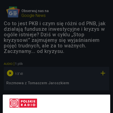
Obserwuj nas na
Google News
Co to jest PKB i czym się różni od PNB, jak
działają fundusze inwestycyjne i kryzys w
ogóle istnieje? Dziś w cyklu „Stop
kryzysowi” zajmujemy się wyjaśnianiem
pojęć trudnych, ale za to ważnych.
Zaczynamy... od kryzysu.
1 plik
AUDIO


13'41
Rozmowa z Tomaszem Jaroszkiem