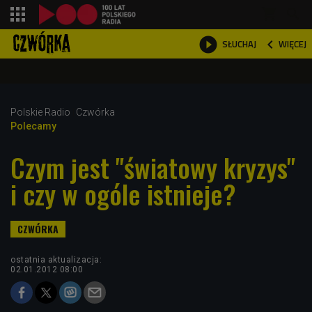
shopping_cart



WIĘCEJ
SŁUCHAJ

Polskie Radio
Czwórka
Polecamy
Czym jest "światowy kryzys"
i czy w ogóle istnieje?
ostatnia aktualizacja:
02.01.2012 08:00