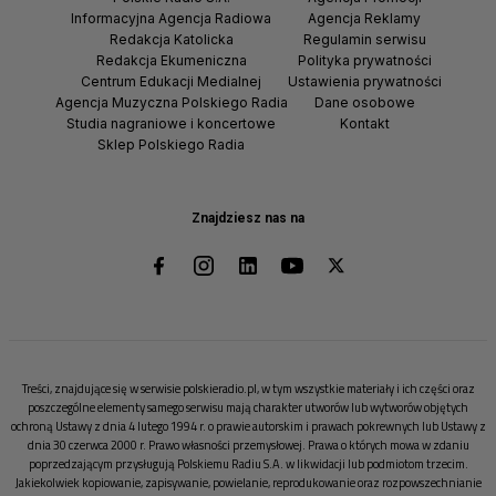
Informacyjna Agencja Radiowa
Agencja Reklamy
Redakcja Katolicka
Regulamin serwisu
Redakcja Ekumeniczna
Polityka prywatności
Centrum Edukacji Medialnej
Ustawienia prywatności
Agencja Muzyczna Polskiego Radia
Dane osobowe
Studia nagraniowe i koncertowe
Kontakt
Sklep Polskiego Radia
Znajdziesz nas na
Treści, znajdujące się w serwisie polskieradio.pl, w tym wszystkie materiały i ich części oraz
poszczególne elementy samego serwisu mają charakter utworów lub wytworów objętych
ochroną Ustawy z dnia 4 lutego 1994 r. o prawie autorskim i prawach pokrewnych lub Ustawy z
dnia 30 czerwca 2000 r. Prawo własności przemysłowej. Prawa o których mowa w zdaniu
poprzedzającym przysługują Polskiemu Radiu S.A. w likwidacji lub podmiotom trzecim.
Jakiekolwiek kopiowanie, zapisywanie, powielanie, reprodukowanie oraz rozpowszechnianie