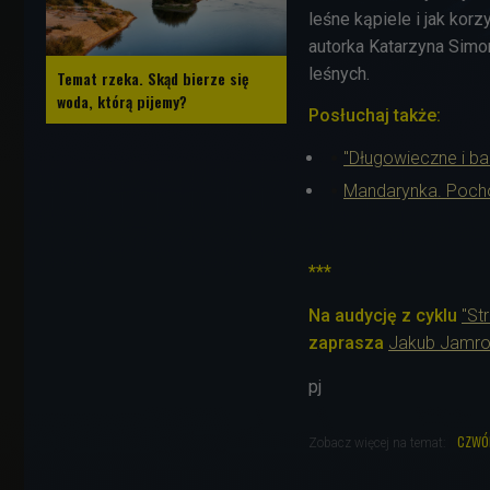
leśne kąpiele i jak korz
autorka Katarzyna Simon
leśnych.
Temat rzeka. Skąd bierze się
woda, którą pijemy?
Posłuchaj także:
"Długowieczne i ba
Mandarynka. Pocho
***
Na audycję z cyklu
"St
zaprasza
Jakub Jamr
pj
czwó
Zobacz więcej na temat: