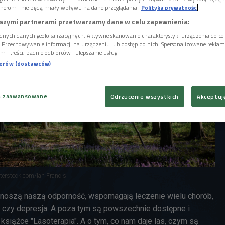
nerom i nie będą miały wpływu na dane przeglądania.
Polityka prywatności
szymi partnerami przetwarzamy dane w celu zapewnienia:
dnych danych geolokalizacyjnych. Aktywne skanowanie charakterystyki urządzenia do ce
i. Przechowywanie informacji na urządzeniu lub dostęp do nich. Spersonalizowane reklamy 
m i treści, badnie odbiorców i ulepszanie usług.
nerów (dostawców)
a zaawansowane
Odrzucenie wszystkich
Akceptuj
tterstock.com/Ian Francis
dnoszą naszą odporność, wspomagają leczenie wielu chorób,
ie czy depresja. A poza tym są powszechnie dostępne i
siążce "Lasoterapia". A o tym, co nam daje las, czym są