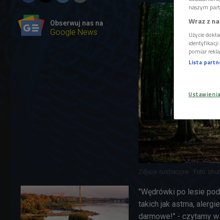
naszym part
Wraz z na
Obserwuj nas na
Google News
Użycie dokła
identyfikacj
pomiar rekla
Lista part
Ustawieni
Zdjęcie ilustracyjne
Foto: shu
"Wędrówki po lesie po
takich jak astma, alerg
darmowe!" - czytamy w k