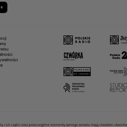
re
ocji
amy
rwisu
atności
ywatności
we
riały i ich części oraz poszczególne elementy samego serwisu mają charakter utwor