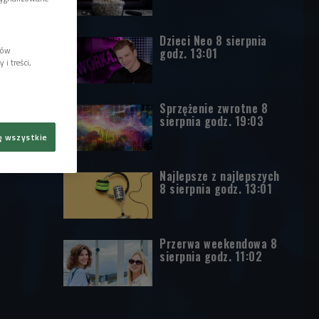
Dzieci Neo 8 sierpnia
lów
godz. 13:01
i treści,
Sprzężenie zwrotne 8
sierpnia godz. 19:03
ę wszystkie
Najlepsze z najlepszych
8 sierpnia godz. 13:01
Przerwa weekendowa 8
sierpnia godz. 11:02