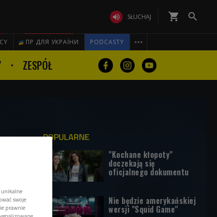
shopping_cart


SŁUCHAJ

ICY
ПР ДЛЯ УКРАЇНИ
PODCASTY
Y
ZESPÓŁ
POPULARNE
"Kochane kłopoty"
doczekają się
oficjalnego dokumentu
 unikalne
Nie będzie amerykańskiej
tować swoje
wersji "Squid Game"
wie prawnie
sygnalizowane