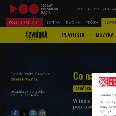
PORTAL POLSKIEGO
POLSKIE RADIO 24
JEDYNKA
DWÓJKA
TRÓJKA
CZWÓ
PLAYLISTA
MUZYKA
Co nam daj
Polskie Radio
Czwórka
Strefa Prywatna
ostatnia aktualizacja:
Dbamy o 
23.03.2021 16:45
W lesie znajdzie
My i nasi
5
p
poprawę zdrowia 
identyfikat
wybory lub z
uzasadnione