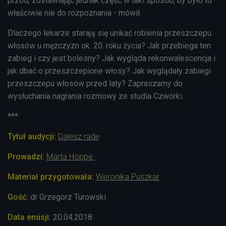
przód, zostawiając jednak część w taki sposób, by było to
właściwie nie do rozpoznania - mówił.
Dlaczego lekarze starają się unikać robienia przeszczepu
włosów u mężczyzn ok. 20. roku życia? Jak przebiega ten
zabieg i czy jest bolesny? Jak wygląda rekonwalescencja i
jak dbać o przeszczepione włosy? Jak wyglądały zabiegi
przeszczepu włosów przed laty? Zapraszamy do
wysłuchania nagrania rozmowy ze studia Czwórki.
***
Tytuł audycji:
Dajesz radę
Prowadzi:
Marta Hoppe
Materiał przygotowała:
Weronika Puszkar
Gość:
dr Grzegorz Turowski
Data emisji:
20.04.2018