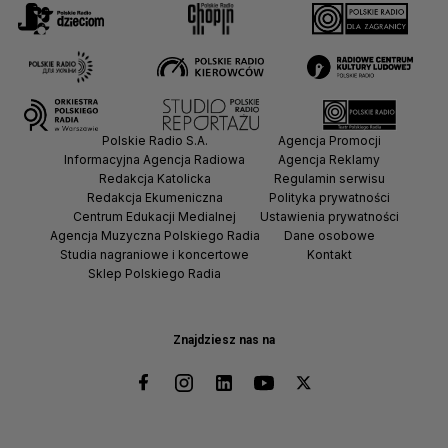
Polskie Radio S.A.
Agencja Promocji
Informacyjna Agencja Radiowa
Agencja Reklamy
Redakcja Katolicka
Regulamin serwisu
Redakcja Ekumeniczna
Polityka prywatności
Centrum Edukacji Medialnej
Ustawienia prywatności
Agencja Muzyczna Polskiego Radia
Dane osobowe
Studia nagraniowe i koncertowe
Kontakt
Sklep Polskiego Radia
Znajdziesz nas na