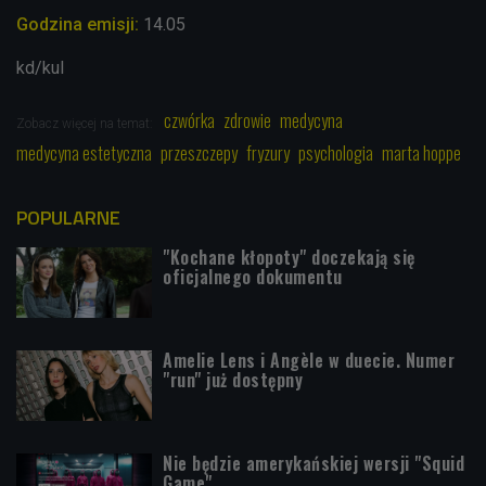
Godzina emisji:
14.05
kd/kul
czwórka
zdrowie
medycyna
Zobacz więcej na temat:
medycyna estetyczna
przeszczepy
fryzury
psychologia
marta hoppe
POPULARNE
"Kochane kłopoty" doczekają się
oficjalnego dokumentu
Amelie Lens i Angèle w duecie. Numer
"run" już dostępny
Nie będzie amerykańskiej wersji "Squid
Game"