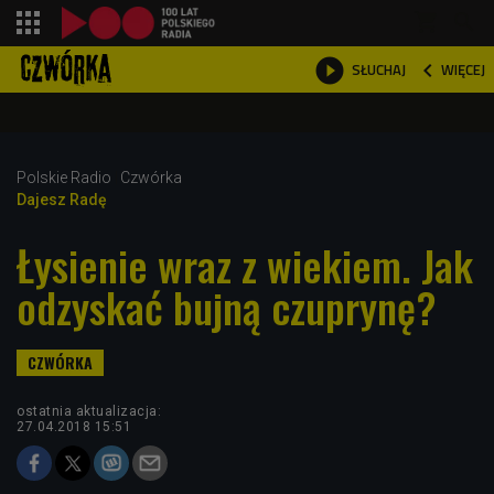
shopping_cart



WIĘCEJ
SŁUCHAJ

Polskie Radio
Czwórka
Dajesz Radę
Łysienie wraz z wiekiem. Jak
odzyskać bujną czuprynę?
ostatnia aktualizacja:
27.04.2018 15:51