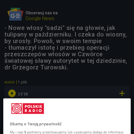
Obserwuj nas na
Google News
- Nowe włosy "sadzi" się na głowie, jak
tulipany w październiku. I czeka do wiosny,
by urosły. Powoli, w swoim tempie
- tłumaczył istotę i przebieg operacji
przeszczepów włosów w Czwórce
światowej sławy autorytet w tej dziedzinie,
dr Grzegorz Turowski.
1 plik
AUDIO


23'38
Przeszczep włosów - kto powinien się na to
zdecydować i jak przebiega zabieg? (Dajesz
radę/Czwórka)
Dbamy o Twoją prywatność
My i nasi
5
partnerzy przechowujemy lub uzyskujemy dostęp do informacji