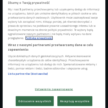
Dbamy o Twoją prywatność
My i nasi
5
partnerzy przechowujemy lub uzyskujemy dostęp do informacji
na urządzeniu, takich jak unikalne identyfikatory w plikach cookie w celu
przetwarzania danych osobowych. Użytkownik może zaakceptować swoje
wybory lub zarządzać nimi, klikając poniżej, jak również skorzystać z
prawa do sprzeciwu na podstawie prawnie uzasadnionego interesu lub w
dowolnym momencie na stronie polityki prywatności. Te wybory będą
sygnalizowane naszym partnerom i nie będą miały wpływu na dane
przeglądania.
Polityka prywatności
Wraz z naszymi partnerami przetwarzamy dane w celu
zapewnienia:
Użycie dokładnych danych geolokalizacyjnych. Aktywne skanowanie
Zdjęcie ilustracyjne
Foto: Pressmaster/Shutterstock
charakterystyki urządzenia do celów identyfikacji. Przechowywanie
informacji na urządzeniu lub dostęp do nich. Spersonalizowane reklamy i
treści, pomiar reklam i treści, badnie odbiorców i ulepszanie usług.
Lista partnerów (dostawców)
Ustawienia zaawansowane
Odrzucenie wszystkich
Akceptuję wszystkie