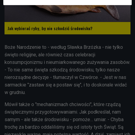
Jak wybierać ryby, by nie szkodzić środowisku?
Boże Narodzenie to - według Sławka Brzózka - nie tylko
święto religijne, ale również czas celebracji
konsumpcjonizmu i nieumiarkowanego zużywania zasobów.
- To nie same święta szkodzą środowisku, tylko nasze
nierozsądne decyzje - tłumaczył w Czwórce. - Jest w nas
sarmackie "zastaw się a postaw się", i to doskonale widać
w grudniu.
Mówił także o "mechanizmach chciwości", które rządzą
świątecznymi przygotowywaniami. Jak podkreślał, nam
samym - ale także środowisku - pomoże… umiar. - Chyba
trochę za bardzo oddaliliśmy się od istoty tych Świąt. Są
niezwykle ważne, mają potężną wartość. A dziś, zamiast ich