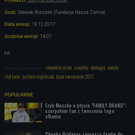
Prowadzi:
Justyna Majchrzak
Gość:
Sławek Brzózek (Fundacja Nasza Ziemia)
Data emisji:
19.12
.2017
Godzina emisji:
14.07
kd
sławek brzózek
czwórka
ekologia
święta
Zobacz więcej na temat:
styl życia
justyna majchrzak
boże narodzenie 2017
POPULARNE
Eryk Moczko o płycie "FAMILY BRAND":
czerpałem fun z tworzenia tego
albumu
Phoebe Bridgers zaprasza fanów do