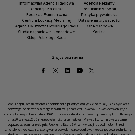
Informacyjna Agencja Radiowa
Agencja Reklamy
Redakcja Katolicka
Regulamin serwisu
Redakcja Ekumeniczna
Polityka prywatności
Centrum Edukacji Medialnej
Ustawienia prywatności
Agencja Muzyczna Polskiego Radia
Dane osobowe
Studia nagraniowe i koncertowe
Kontakt
Sklep Polskiego Radia
Znajdziesz nas na
Treści, znajdujące się w serwisie polskieradio.pl, w tym wszystkie materiały i ich części oraz
poszczególne elementy samego serwisu mają charakter utworów lub wytworów objętych
ochroną Ustawy z dnia 4 lutego 1994 r. o prawie autorskim i prawach pokrewnych lub Ustawy z
dnia 30 czerwca 2000 r. Prawo własności przemysłowej. Prawa o których mowa w zdaniu
poprzedzającym przysługują Polskiemu Radiu S.A. w likwidacji lub podmiotom trzecim.
Jakiekolwiek kopiowanie, zapisywanie, powielanie, reprodukowanie oraz rozpowszechnianie
materiałów zamieszczonych w serwisie, zarówno w części, jak i w całości jest zabronione bez