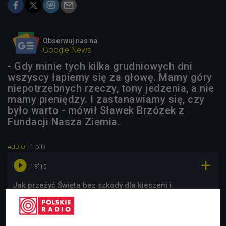
Obserwuj nas na
Google News
- Gdy minie tych kilka grudniowych dni
wszyscy łapiemy się za głowę. Mamy góry
niepotrzebnych rzeczy, tony jedzenia, a nie
mamy pieniędzy. I zastanawiamy się, czy
było warto - mówił Sławek Brzózek z
Fundacji Nasza Ziemia.
1 plik
AUDIO


18'10
Jak przeżyć Święta bez szkody dla kieszeni i
środowiska? (Dajesz radę/Czwórka)