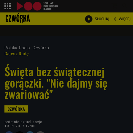
shopping_cart



WIĘCEJ
SŁUCHAJ

Polskie Radio
Czwórka
Dajesz Radę
Święta bez świątecznej
gorączki. "Nie dajmy się
zwariować"
ostatnia aktualizacja:
19.12.2017 17:00