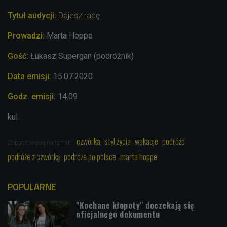
Tytuł audycji:
Dajesz radę
Prowadzi:
Marta Hoppe
Gość:
Łukasz Supergan (podróżnik)
Data emisji:
15.07.2020
Godz. emisji:
14.09
kul
czwórka
styl życia
wakacje
podróże
Zobacz więcej na temat:
podróże z czwórką
podróże po polsce
marta hoppe
POPULARNE
"Kochane kłopoty" doczekają się
oficjalnego dokumentu