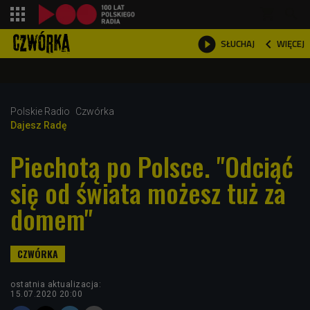
shopping_cart



WIĘCEJ
SŁUCHAJ

Polskie Radio
Czwórka
Dajesz Radę
Piechotą po Polsce. "Odciąć
się od świata możesz tuż za
domem"
ostatnia aktualizacja:
15.07.2020 20:00