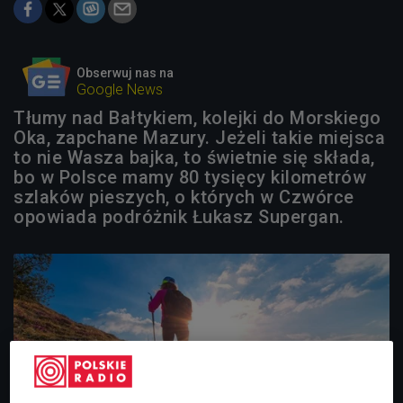
Obserwuj nas na
Google News
Tłumy nad Bałtykiem, kolejki do Morskiego
Oka, zapchane Mazury. Jeżeli takie miejsca
to nie Wasza bajka, to świetnie się składa,
bo w Polsce mamy 80 tysięcy kilometrów
szlaków pieszych, o których w Czwórce
opowiada podróżnik Łukasz Supergan.