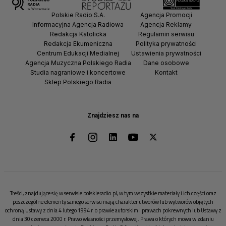
Polskie Radio S.A.
Agencja Promocji
Informacyjna Agencja Radiowa
Agencja Reklamy
Redakcja Katolicka
Regulamin serwisu
Redakcja Ekumeniczna
Polityka prywatności
Centrum Edukacji Medialnej
Ustawienia prywatności
Agencja Muzyczna Polskiego Radia
Dane osobowe
Studia nagraniowe i koncertowe
Kontakt
Sklep Polskiego Radia
Znajdziesz nas na
Treści, znajdujące się w serwisie polskieradio.pl, w tym wszystkie materiały i ich części oraz
poszczególne elementy samego serwisu mają charakter utworów lub wytworów objętych
ochroną Ustawy z dnia 4 lutego 1994 r. o prawie autorskim i prawach pokrewnych lub Ustawy z
dnia 30 czerwca 2000 r. Prawo własności przemysłowej. Prawa o których mowa w zdaniu