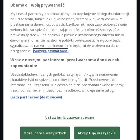
Dbamy o Twoją prywatność
My i nasi
5
partnerzy przechowujemy lub uzyskujemy dostęp do informacji
na urządzeniu, takich jak unikalne identyfikatory w plikach cookie w celu
przetwarzania danych osobowych. Użytkownik może zaakceptować swoje
Zdjęcie ilustracyjne.
Foto: Shutterstock.com/ michelangeloop
wybory lub zarządzać nimi, klikając poniżej, jak również skorzystać z
prawa do sprzeciwu na podstawie prawnie uzasadnionego interesu lub w
Pojezierza i pogórza
dowolnym momencie na stronie polityki prywatności. Te wybory będą
sygnalizowane naszym partnerom i nie będą miały wpływu na dane
- W lecie na wybrzeżu jest tłok, ale wystarczy odejść
przeglądania.
Polityka prywatności
kilkadziesiąt kilometrów na południe od Kołobrzegu czy
Wraz z naszymi partnerami przetwarzamy dane w celu
zapewnienia:
Koszalina, żeby trafić na fantastyczne tereny Pojezierza
Pomorskiego. Można też pojechać w góry, ale bardziej na
Użycie dokładnych danych geolokalizacyjnych. Aktywne skanowanie
charakterystyki urządzenia do celów identyfikacji. Przechowywanie
północ, na pogórza, czyli tereny wyżynne, które graniczą z
informacji na urządzeniu lub dostęp do nich. Spersonalizowane reklamy i
Sudetami czy Karpatami, gdzie ludzi na szlakach nie
treści, pomiar reklam i treści, badnie odbiorców i ulepszanie usług.
spotyka się prawie w ogóle - opowiada podróżnik.
Lista partnerów (dostawców)
POSŁUCHAJ
Ustawienia zaawansowane
Piesze szlaki na letnie wyprawy (Dajesz radę/Czwórka)
23:50
Odrzucenie wszystkich
Akceptuję wszystkie