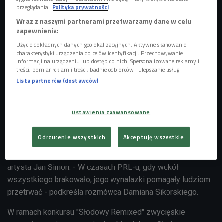
przeglądania.
Polityka prywatności
Wraz z naszymi partnerami przetwarzamy dane w celu
zapewnienia:
Użycie dokładnych danych geolokalizacyjnych. Aktywne skanowanie
charakterystyki urządzenia do celów identyfikacji. Przechowywanie
informacji na urządzeniu lub dostęp do nich. Spersonalizowane reklamy i
treści, pomiar reklam i treści, badnie odbiorców i ulepszanie usług.
Lista partnerów (dostawców)
Adam Słodowy w trakcie programu telewizyjnego "Zrób to sam"
Foto: PAP/Jan
Morek
Ustawienia zaawansowane
- Adam Słodowy w latach 70. i 80. ubiegłego stulecia
Odrzucenie wszystkich
Akceptuję wszystkie
prowadził w telewizji program, w
którym upowszechniał filozofię "zrób to sam" - mówi
artysta Jan Simon. - W czasach PRL-u, gdy wokół
wszystkiego brakowało, jego wynalazki pomagały ludziom
przetrwać - podkreśla rozmówca Damiana Sikorskiego.
W ramach konkursu "Słodowy Remixed" zwycięskie