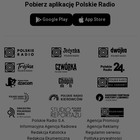
Pobierz aplikację Polskie Radio
Google Play
App Store
Polskie Radio S.A.
Agencja Promocji
Informacyjna Agencja Radiowa
Agencja Reklamy
Redakcja Katolicka
Regulamin serwisu
Redakcja Ekumeniczna
Polityka prywatności