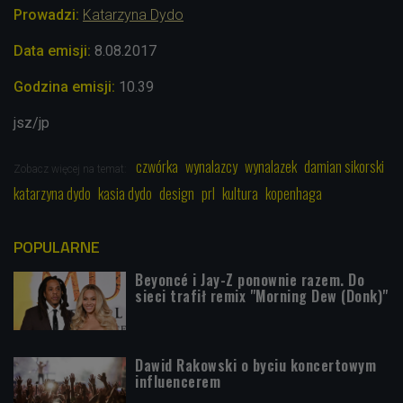
Prowadzi:
Katarzyna Dydo
Data emisji:
8.08.2017
Godzina emisji:
10.39
jsz/jp
czwórka
wynalazcy
wynalazek
damian sikorski
Zobacz więcej na temat:
katarzyna dydo
kasia dydo
design
prl
kultura
kopenhaga
POPULARNE
Beyoncé i Jay-Z ponownie razem. Do
sieci trafił remix "Morning Dew (Donk)"
Dawid Rakowski o byciu koncertowym
influencerem