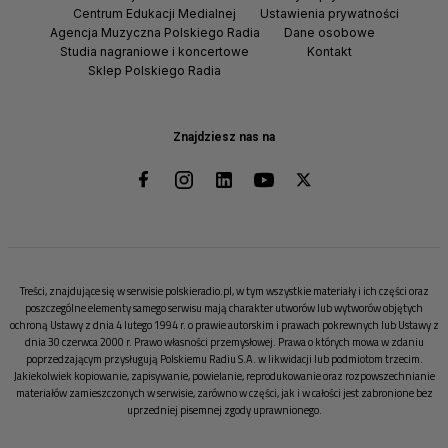
Centrum Edukacji Medialnej
Ustawienia prywatności
Agencja Muzyczna Polskiego Radia
Dane osobowe
Studia nagraniowe i koncertowe
Kontakt
Sklep Polskiego Radia
Znajdziesz nas na
Treści, znajdujące się w serwisie polskieradio.pl, w tym wszystkie materiały i ich części oraz
poszczególne elementy samego serwisu mają charakter utworów lub wytworów objętych
ochroną Ustawy z dnia 4 lutego 1994 r. o prawie autorskim i prawach pokrewnych lub Ustawy z
dnia 30 czerwca 2000 r. Prawo własności przemysłowej. Prawa o których mowa w zdaniu
poprzedzającym przysługują Polskiemu Radiu S.A. w likwidacji lub podmiotom trzecim.
Jakiekolwiek kopiowanie, zapisywanie, powielanie, reprodukowanie oraz rozpowszechnianie
materiałów zamieszczonych w serwisie, zarówno w części, jak i w całości jest zabronione bez
uprzedniej pisemnej zgody uprawnionego.