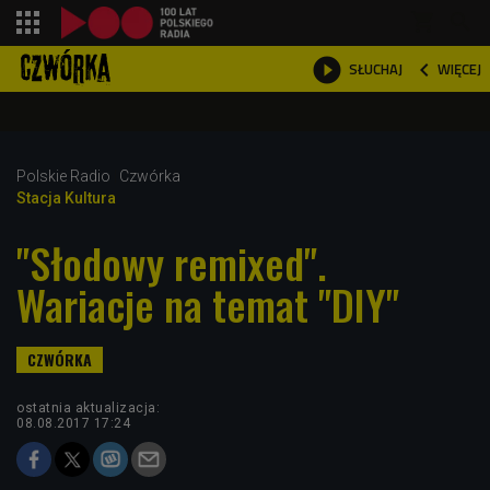
shopping_cart



WIĘCEJ
SŁUCHAJ

Polskie Radio
Czwórka
Stacja Kultura
"Słodowy remixed".
Wariacje na temat "DIY"
ostatnia aktualizacja:
08.08.2017 17:24