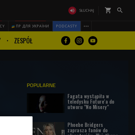
shopping_cart


SŁUCHAJ

ICY
ПР ДЛЯ УКРАЇНИ
PODCASTY
Y
ZESPÓŁ
POPULARNE
Fagata wystąpiła w
teledysku Future'a do
utworu "No Misery"
Phoebe Bridgers
zaprasza fanów do