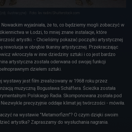
dj. ilustracyjne)
Foto: lev radin/Shutterstock.com
Nowackim wyjaśniała, że to, co będziemy mogli zobaczyć w
iennictwa w Łodzi, to mniej znane instalacje, które
czość artystki. - Chcieliśmy pokazać początki artystycznej
ię rewolucja w obrębie tkaniny artystycznej. Przekraczając
wicz wkroczyła w inne dziedziny sztuki i co jest bardzo
anina artystyczna została oderwana od swojej funkcji
ę pełnoprawnym dziełem sztuki.
 wystawy jest film zrealizowany w 1968 roku przez
nżacją muzyczną Bogusława Schäffera. Ścieżka została
erymentalnym Polskiego Radia. Skomponowana została pod
. Niezwykle precyzyjnie oddaje klimat jej twórczości
- mówiła.
aczyć na wystawie "Metamorfizm"? O czym dzięki swoim
zieć artystka? Zapraszamy do wysłuchania nagrania.