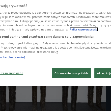
awy będzie można zobaczyć zdjęcia
Twoją prywatność
artystka wystawiła na wydmach w Łebie w
artnerzy przechowujemy lub uzyskujemy dostęp do informacji na urządzeniu, takich jak
ane podmuchom wiatru postacie ożywają,
ory w plikach cookie w celu przetwarzania danych osobowych. Użytkownik może zaakcep
udzkich - opowiadała kuratorka wystawy
arządzać nimi, klikając poniżej, jak również skorzystać z prawa do sprzeciwu na podsta
go interesu lub w dowolnym momencie na stronie polityki prywatności. Te wybory będą 
a.
nerom i nie będą miały wpływu na dane przeglądania.
Polityka prywatności
szymi partnerami przetwarzamy dane w celu zapewnienia:
dnych danych geolokalizacyjnych. Aktywne skanowanie charakterystyki urządzenia do ce
i. Przechowywanie informacji na urządzeniu lub dostęp do nich. Spersonalizowane reklamy 
m i treści, badnie odbiorców i ulepszanie usług.
nerów (dostawców)
a zaawansowane
Odrzucenie wszystkich
Akceptuj