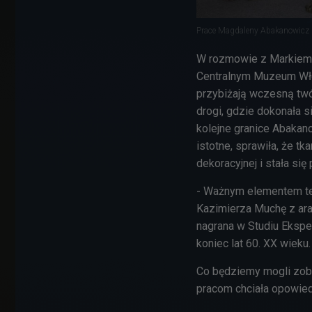
Prace Magdaleny Abakanowicz (z
W rozmowie z Markiem 
Centralnym Muzeum Włók
przybiżają wczesną twór
drogi, gdzie dokonała s
kolejne granice Abakano
istotne, sprawiła, że tk
dekoracyjnej i stała si
- Ważnym elementem tej
Kazimierza Muchę z ara
nagrana w Studiu Eksp
koniec lat 60. XX wieku
Co będziemy mogli zob
pracom chciała opowied