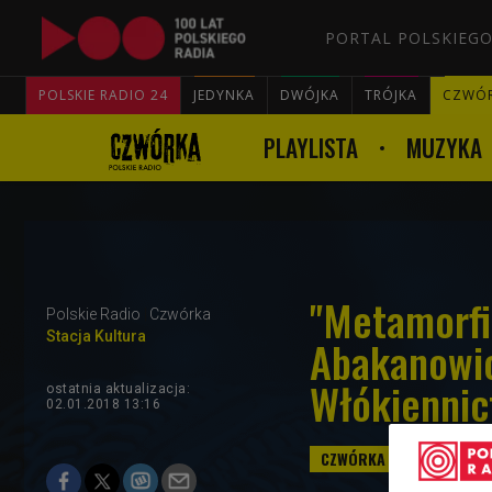
PORTAL POLSKIEGO
POLSKIE RADIO 24
JEDYNKA
DWÓJKA
TRÓJKA
CZWÓ
PLAYLISTA
MUZYKA
"Metamorfi
Polskie Radio
Czwórka
Stacja Kultura
Abakanowi
Włókiennic
ostatnia aktualizacja:
02.01.2018 13:16