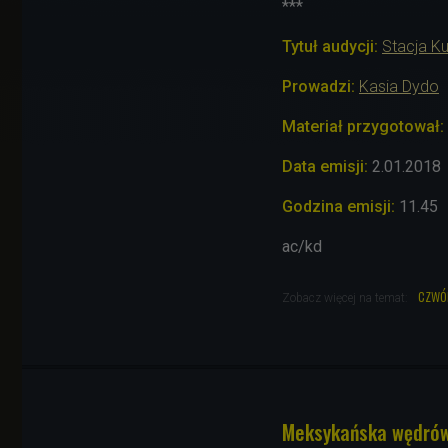
***
Tytuł audycji:
Stacja Ku
Prowadzi:
Kasia Dydo
Materiał przygotował:
Data emisji:
2.01.2018
Godzina emisji:
11.45
ac/kd
czwó
Zobacz więcej na temat:
Meksykańska wędrów