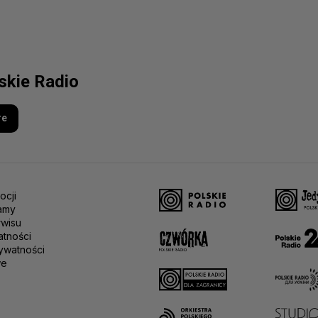
lskie Radio
re
ocji
amy
rwisu
atności
ywatności
we