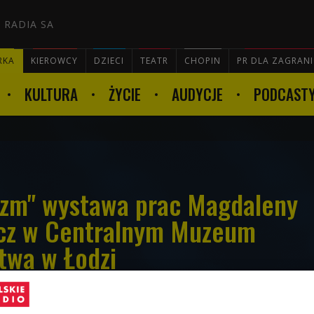
 RADIA SA
RKA
KIEROWCY
DZIECI
TEATR
CHOPIN
PR DLA ZAGRAN
KULTURA
ŻYCIE
AUDYCJE
PODCAST

zm" wystawa prac Magdaleny
cz w Centralnym Muzeum
twa w Łodzi