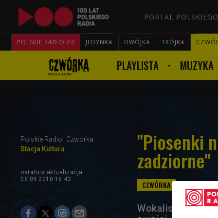
PORTAL POLSKIEGO
POLSKIE RADIO 24
JEDYNKA
DWÓJKA
TRÓJKA
CZWÓ
PLAYLISTA
MUZYKA
"Piosenki n
Polskie Radio
Czwórka
Stacja Kultura
zadziorne"
ostatnia aktualizacja:
06.09.2010 16:42
Wokalistki grupy 