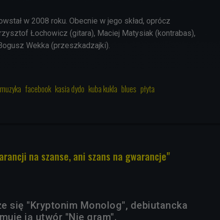
wstał w 2008 roku. Obecnie w jego skład, oprócz
zysztof Łochowicz (gitara), Maciej Matysiak (kontrabas),
i Bogusz Wekka (przeszkadzajki).
muzyka
facebook
kasia dydo
kuba kukla
blues
płyta
rancji na szanse, ani szans na gwarancje"
e się "Kryptonim Monolog", debiutancka
muje ją utwór "Nie gram".