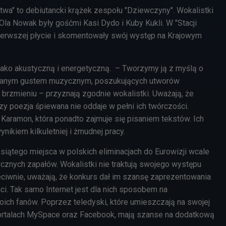
wa" to debiutancki krążek zespołu "Dziewczyny". Wokalistki
Ola Nowak były gośćmi Kasi Dydo i Kuby Kukli. W "Stacji
pierwszej płycie i skomentowały swój występ na Krajowym
jako akustyczną i energetyczną. – Tworzymy ją z myślą o
anym gustem muzycznym, poszukujących utworów
 brzmieniu – przyznają zgodnie wokalistki. Uważają, że
czy poezja śpiewana nie oddaje w pełni ich twórczości.
 Karamon, która ponadto zajmuje się pisaniem tekstów. Ich
ynikiem kilkuletniej i żmudnej pracy.
esiątego miejsca w polskich eliminacjach do Eurowizji wcale
tycznych zapałów. Wokalistki nie traktują swojego występu
eciwnie, uważają, że konkurs dał im szansę zaprezentowania
ci. Tak samo Internet jest dla nich sposobem na
ich fanów. Poprzez teledyski, które umieszczają na swojej
 portalach MySpace oraz Facebook, mają szanse na dodatkową