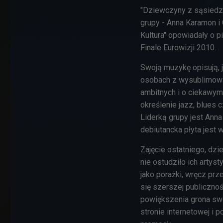
"Dziewczyny z sąsiedzt
grupy - Anna Karamon i 
Kultura" opowiadały o 
Finale Eurowizji 2010.
Swoją muzykę opisują, 
osobach z wysublimow
ambitnych i o ciekawym
określenie jazz, blues 
Liderką grupy jest Anna
debiutancka płyta jest w
Zajęcie ostatniego, dzi
nie ostudziło ich artys
jako porażki, wręcz prz
się szerszej publicznoś
powiększenia grona swo
stronie internetowej i