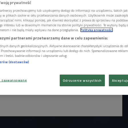
iej płycie.
Twoją prywatność
artnerzy przechowujemy lub uzyskujemy dostęp do informacji na urządzeniu, takich jak
ory w plikach cookie w celu przetwarzania danych osobowych. Użytkownik może zaakcep
arządzać nimi, klikając poniżej, jak również skorzystać z prawa do sprzeciwu na podsta
go interesu lub w dowolnym momencie na stronie polityki prywatności. Te wybory będą 
nerom i nie będą miały wpływu na dane przeglądania.
Polityka prywatności
szymi partnerami przetwarzamy dane w celu zapewnienia:
dnych danych geolokalizacyjnych. Aktywne skanowanie charakterystyki urządzenia do ce
i. Przechowywanie informacji na urządzeniu lub dostęp do nich. Spersonalizowane reklamy 
m i treści, badnie odbiorców i ulepszanie usług.
nerów (dostawców)
a zaawansowane
Odrzucenie wszystkich
Akceptuj