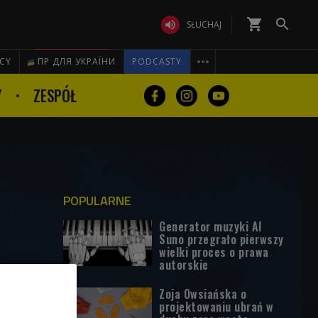
shopping_cart


SŁUCHAJ

ICY
ПР ДЛЯ УКРАЇНИ
PODCASTY
Y
ZESPÓŁ
POPULARNE
Generator muzyki AI
Suno przegrało pierwszy
wielki proces o prawa
autorskie
Zoja Owsiańska o
projektowaniu ubrań w