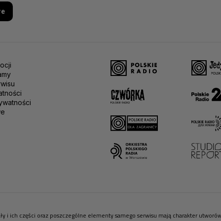
re
ocji
amy
rwisu
atności
ywatności
we
riały i ich części oraz poszczególne elementy samego serwisu mają charakter utwor