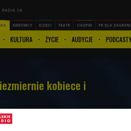
 RADIA SA
RKA
KIEROWCY
DZIECI
TEATR
CHOPIN
PR DLA ZAGRAN
KULTURA
ŻYCIE
AUDYCJE
PODCAST

iezmiernie kobiece i
"Dziewczyny" opowiadały w "Stacji Kultura" o