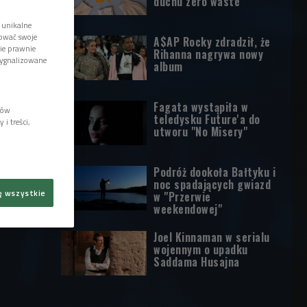
duchu zero waste
 unikalne
tować swoje
A$AP Rocky zdradził, że
wie prawnie
Rihanna nagrywa nowy
sygnalizowane
album
Fagata wystąpiła w
lów
teledysku Future'a do
i treści,
utworu "No Misery"
Podróż dookoła Bałtyku i
noc spadających gwiazd
ę wszystkie
w "Przerwie
weekendowej"
Joel Kinnaman w serialu
wojennym o upadku
Saddama Husajna