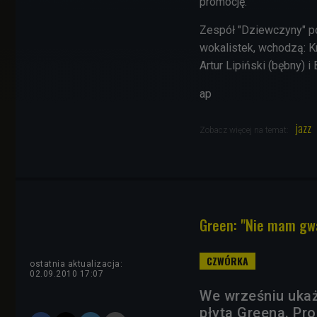
promocję.
Zespół "Dziewczyny" po
wokalistek, wchodzą: Kr
Artur Lipiński (bębny) 
ap
jazz
Zobacz więcej na temat:
Green: "Nie mam gwa
ostatnia aktualizacja:
02.09.2010 17:07
We wrześniu ukaż
płyta Greena. Pro