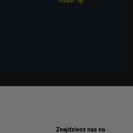
rozwiń

Znajdziesz nas na