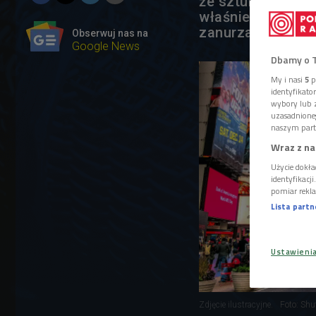
że sztuka jest j
właśnie tam. Ty
zanurzamy się w
Obserwuj nas na
Google News
Dbamy o 
My i nasi
5
p
identyfikat
wybory lub z
uzasadnione
naszym part
Wraz z na
Użycie dokła
identyfikacj
pomiar rekla
Lista part
Ustawieni
Zdjęcie ilustracyjne.
Foto: Shu