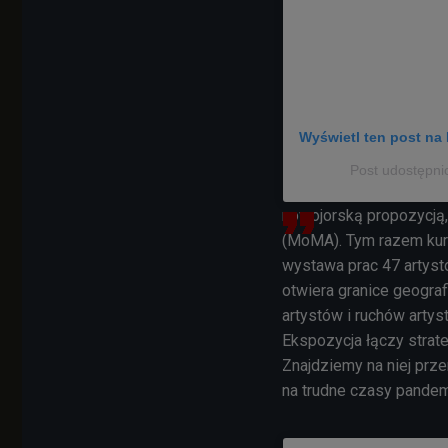
Wyświetl ten post na 
Post udostępni
nowojorską propozycją
(MoMA). Tym razem kura
wystawa prac 47
artyst
otwiera granice geograf
artystów i ruchów arty
Ekspozycja łączy strate
Znajdziemy na niej prze
na trudne czasy pandem