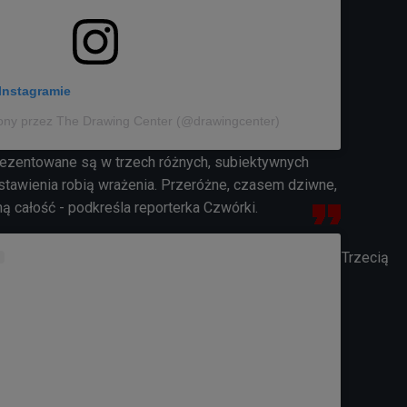
Instagramie
ony przez The Drawing Center (@drawingcenter)
rezentowane są w trzech różnych, subiektywnych
stawienia robią wrażenia. Przeróżne, czasem dziwne,
ą całość - podkreśla reporterka Czwórki.
Trzecią