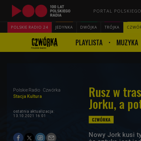
PORTAL POLSKIEGO
POLSKIE RADIO 24
JEDYNKA
DWÓJKA
TRÓJKA
CZWÓ
PLAYLISTA
MUZYKA
Rusz w tra
Polskie Radio
Czwórka
Stacja Kultura
Jorku, a p
ostatnia aktualizacja:
13.10.2021 16:01
Nowy Jork kusi t