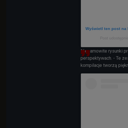
Wyświetl ten post na 
Post udostępni
Niesamowite rysunki p
perspektywach. - Te ze
kompilacje tworzą piękn