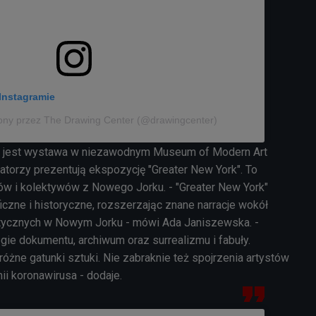
Instagramie
ony przez The Drawing Center (@drawingcenter)
, jest wystawa w niezawodnym Museum of Modern Art
torzy prezentują ekspozycję "Greater New York". To
ów i kolektywów z Nowego Jorku. - "
Greater New York"
iczne i historyczne, rozszerzając znane narracje wokół
stycznych w Nowym Jorku - mówi Ada Janiszewska. -
gie dokumentu, archiwum oraz surrealizmu i fabuły.
różne gatunki sztuki. Nie zabraknie też spojrzenia artystów
ii koronawirusa - dodaje.