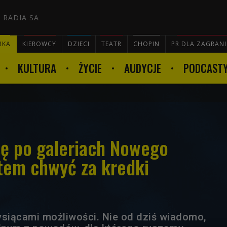
 RADIA SA
RKA
KIEROWCY
DZIECI
TEATR
CHOPIN
PR DLA ZAGRAN
KULTURA
ŻYCIE
AUDYCJE
PODCAST

sę po galeriach Nowego
otem chwyć za kredki
ysiącami możliwości. Nie od dziś wiadomo,