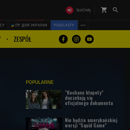
shopping_cart


SŁUCHAJ

ICY
ПР ДЛЯ УКРАЇНИ
PODCASTY
Y
ZESPÓŁ
POPULARNE
"Kochane kłopoty"
doczekają się
oficjalnego dokumentu
Nie będzie amerykańskiej
wersji "Squid Game"