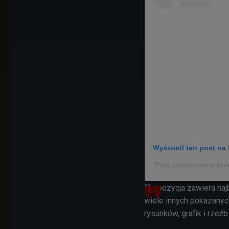
Wyświetl ten post na 
Post udostępniony pr
Ekspozycja zawiera najb
wiele innych pokazanyc
rysunków, grafik i rzeź