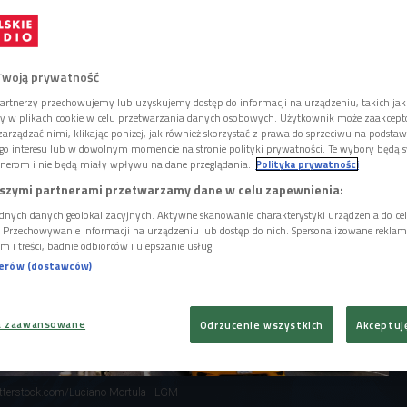
ednym z powodów, dla którego ruszamy
m razem w trzech nowojorskich muzeach
 prawdziwie amerykańską sztukę.
Twoją prywatność
artnerzy przechowujemy lub uzyskujemy dostęp do informacji na urządzeniu, takich jak
ory w plikach cookie w celu przetwarzania danych osobowych. Użytkownik może zaakcep
arządzać nimi, klikając poniżej, jak również skorzystać z prawa do sprzeciwu na podsta
go interesu lub w dowolnym momencie na stronie polityki prywatności. Te wybory będą 
nerom i nie będą miały wpływu na dane przeglądania.
Polityka prywatności
szymi partnerami przetwarzamy dane w celu zapewnienia:
dnych danych geolokalizacyjnych. Aktywne skanowanie charakterystyki urządzenia do ce
i. Przechowywanie informacji na urządzeniu lub dostęp do nich. Spersonalizowane reklamy 
m i treści, badnie odbiorców i ulepszanie usług.
nerów (dostawców)
a zaawansowane
Odrzucenie wszystkich
Akceptuj
tterstock.com/Luciano Mortula - LGM