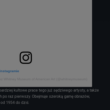
Instagramie
zez Whitney Museum of American Art (@whitneymuseum)
ardziej kultowe prace tego już sędziwego artysty, a także
h po raz pierwszy. Obejmuje szeroką gamę obrazów,
b od 1954 do dziś.