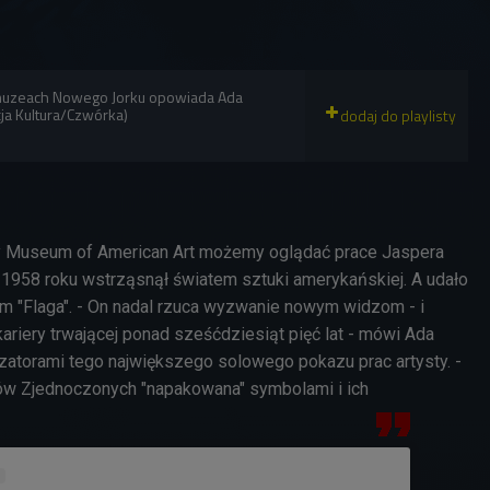
uzeach Nowego Jorku opowiada Ada
ja Kultura/Czwórka)
 Museum of American Art możemy oglądać prace Jaspera
w 1958 roku wstrząsnął światem sztuki amerykańskiej. A udało
em "Flaga". - On nadal rzuca wyzwanie nowym widzom - i
kariery trwającej ponad sześćdziesiąt pięć lat - mówi Ada
zatorami tego największego solowego pokazu prac artysty. -
nów Zjednoczonych "napakowana" symbolami i ich