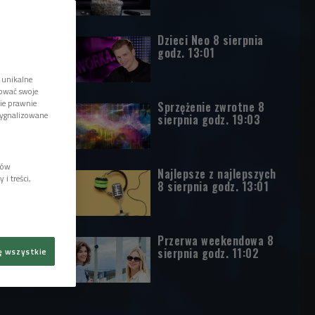
Dzieci Neo 8 sierpnia
godz. 13:01
 unikalne
tować swoje
wie prawnie
Sprzężenie zwrotne 8
sygnalizowane
sierpnia godz. 19:03
lów
Najlepsze z najlepszych
i treści,
8 sierpnia godz. 13:01
Przerwa weekendowa 8
sierpnia godz. 11:02
ę wszystkie