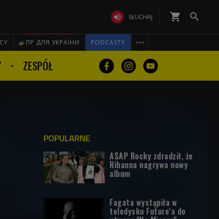
shopping_cart


SŁUCHAJ

ICY
ПР ДЛЯ УКРАЇНИ
PODCASTY
Y
ZESPÓŁ
POPULARNE
A$AP Rocky zdradził, że
Rihanna nagrywa nowy
album
Fagata wystąpiła w
teledysku Future'a do