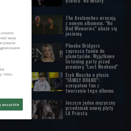
utworu "No Misery"
The Avalanches wracają
z nowym albumem. "No
Bad Memories" ukaże się
jesienią
 unikalne
tować swoje
wie prawnie
Phoebe Bridgers
sygnalizowane
zaprasza fanów do
planetariów. Wyjątkowe
listening party przed
premierą "Lost Weekend"
lów
Eryk Moczko o płycie
i treści,
"FAMILY BRAND":
czerpałem fun z
tworzenia tego albumu
Jeszcze jeden muzyczny
ę wszystkie
przedsmak nowej płyty
LA Priesta