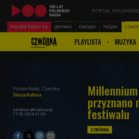
PORTAL POLSKIEGO
POLSKIE RADIO 24
JEDYNKA
DWÓJKA
TRÓJKA
CZWÓ
PLAYLISTA
MUZYKA
Millennium 
Polskie Radio
Czwórka
Stacja Kultura
przyznano n
festiwalu
ostatnia aktualizacja:
17.05.2024 21:09