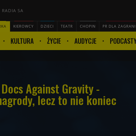
 RADIA SA
RKA
KIEROWCY
DZIECI
TEATR
CHOPIN
PR DLA ZAGRAN
KULTURA
ŻYCIE
AUDYCJE
PODCAST

Docs Against Gravity -
agrody, lecz to nie koniec