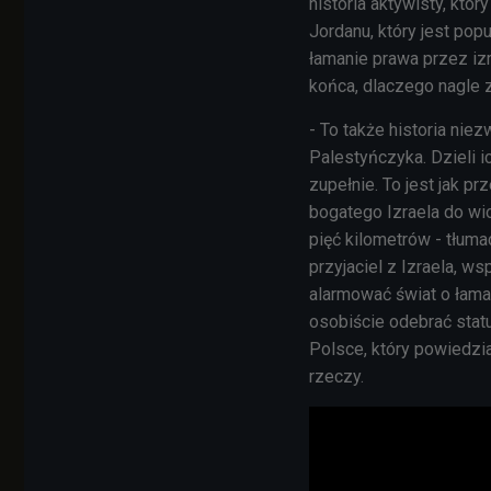
historia aktywisty, kt
Jordanu, który jest pop
łamanie prawa przez izr
końca, dlaczego nagle z
- To także historia nie
Palestyńczyka. Dzieli ic
zupełnie. To jest jak p
bogatego Izraela do wios
pięć kilometrów - tłum
przyjaciel z Izraela, ws
alarmować świat o łama
osobiście odebrać statu
Polsce, który powiedzi
rzeczy.