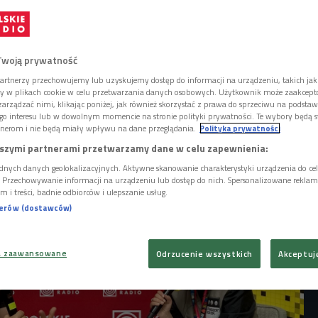
dania nagród 21. edycji Millennium Docs
Główna nagroda, czyli Grand Prix
alestyńsko-izraelskiej produkcji "Nie
mi". - Ze sceny padło wiele ważnych słów.
Twoją prywatność
ten film da choć trochę nadziei, że ten
artnerzy przechowujemy lub uzyskujemy dostęp do informacji na urządzeniu, takich jak
y się przy stole negocjacyjnym - mówi
ory w plikach cookie w celu przetwarzania danych osobowych. Użytkownik może zaakcep
o, dyrektor sekcji polskiej MDAG.
arządzać nimi, klikając poniżej, jak również skorzystać z prawa do sprzeciwu na podsta
go interesu lub w dowolnym momencie na stronie polityki prywatności. Te wybory będą 
a się pod patronatem Czwórki i Polskiego
nerom i nie będą miały wpływu na dane przeglądania.
Polityka prywatności
szymi partnerami przetwarzamy dane w celu zapewnienia:
dnych danych geolokalizacyjnych. Aktywne skanowanie charakterystyki urządzenia do ce
i. Przechowywanie informacji na urządzeniu lub dostęp do nich. Spersonalizowane reklamy 
m i treści, badnie odbiorców i ulepszanie usług.
nerów (dostawców)
a zaawansowane
Odrzucenie wszystkich
Akceptuj