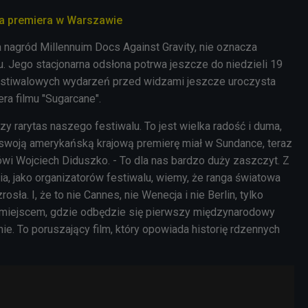
wa premiera w Warszawie
 nagród Millennuim Docs Against Gravity, nie oznacza
. Jego stacjonarna odsłona potrwa jeszcze do niedzieli 19
festiwalowych wydarzeń przed widzami jeszcze uroczysta
a filmu "Sugarcane".
szy rarytas naszego festiwalu. To jest wielka radość i duma,
ry swoją amerykańską krajową premierę miał w Sundance, teraz
wi Wojciech Diduszko. - To dla nas bardzo duży zaszczyt. Z
a, jako organizatorów festiwalu, wiemy, że ranga światowa
ła. I, że to nie Cannes, nie Wenecja i nie Berlin, tylko
 miejscem, gdzie odbędzie się pierwszy międzynarodowy
e. To poruszający film, który opowiada historię rdzennych