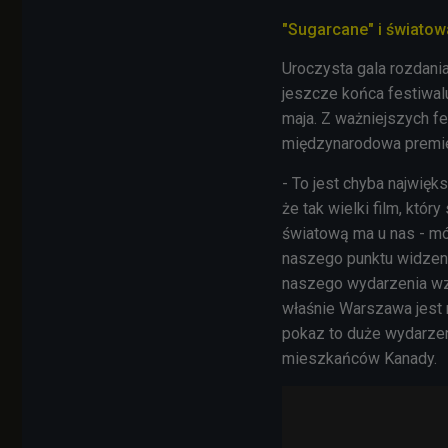
"Sugarcane" i świato
Uroczysta gala rozdania
jeszcze końca festiwalu
maja. Z ważniejszych 
międzynarodowa premier
- To jest chyba najwięk
że tak wielki film, któ
światową ma u nas - mó
naszego punktu widzeni
naszego wydarzenia wzros
właśnie Warszawa jest
pokaz to duże wydarzeni
mieszkańców Kanady.