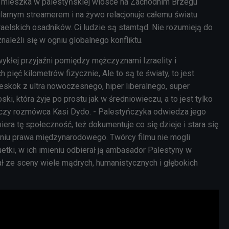
óry mieszka w palestyńskiej wiosce na Zachodnim Brzegu
ularnym streamerem i na żywo relacjonuje całemu światu
aelskich osadników. Ci ludzie są stamtąd. Nie rozumieją do
naleźli się w ogniu globalnego konfliktu.
zwykłej przyjaźni pomiędzy mężczyznami Izraelity i
h pięć kilometrów fizycznie, Ale to są te światy, to jest
rzeskok z ultra nowoczesnego, hiper liberalnego, super
ki, która żyje po prostu jak w średniowieczu, a to jest tylko
aczy rozmówca Kasi Dydo. - Palestyńczyka odwiedza jego
piera tę społeczność, też dokumentuje co się dzieje i stara się
niu prawa międzynarodowego. Twórcy filmu nie mogli
etki, w ich imieniu odbierał ją ambasador Palestyny w
ał ze sceny wiele mądrych, humanistycznych i głębokich