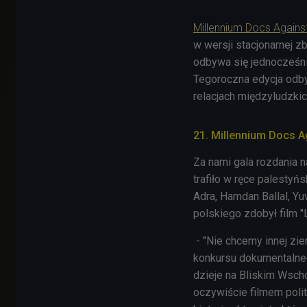
Millennium Docs Against
w wersji stacjonarnej z
odbywa się jednocześnie
Tegoroczna edycja odbyw
relacjach międzyludzkic
21. Millennium Docs Aga
Za nami gala rozdania n
trafiło w ręce palestyń
Adra, Hamdan Ballal, Yu
polskiego zdobył film "L
- "Nie chcemy innej zie
konkursu dokumentalnego
dzieje na Bliskim Wsch
oczywiście filmem poli