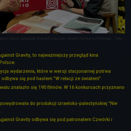
ainst Gravity opowiada Wojciech Diduszko, dyrektor Konkursu Polskiego.
Foto:
gainst Gravity, to najważniejszy przegląd kina
Polsce.
cja wydarzenia, które w wersji stacjonarnej potrwa
 odbywa się pod hasłem "W relacji ze światem".
walu znalazło się 190 filmów. W 16 konkursach przyznano
powędrowała do produkcji izraelsko-palestyńskiej "Nie
.
gainst Gravity odbywa się pod patronatem Czwórki i