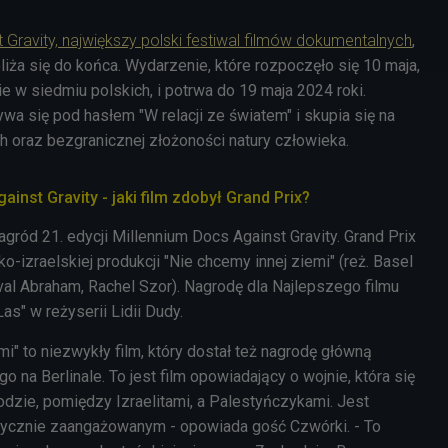
 Gravity, największy polski festiwal filmów dokumentalnych
,
bliża się do końca. Wydarzenie, które rozpoczęło się 10 maja,
 w siedmiu polskich, i potrwa do 19 maja 2024 roki.
a się pod hasłem "W relacji ze światem" i skupia się na
h oraz bezgranicznej złożoności natury człowieka.
inst Gravity - jaki film zdobył Grand Prix?
agród 21. edycji Millennium Docs Against Gravity. Grand Prix
sko-izraelskiej produkcji "Nie chcemy innej ziemi"
(reż. Basel
val Abraham, Rachel Szor).
Nagrodę dla Najlepszego filmu
as" w reżyserii Lidii Dudy.
mi" to niezwykły film, który dostał też nagrodę główną
 na Berlinale. To jest film opowiadający o wojnie, która się
odzie, pomiędzy Izraelitami, a Palestyńczykami. Jest
tycznie zaangażowanym - opowiada gość Czwórki. - To