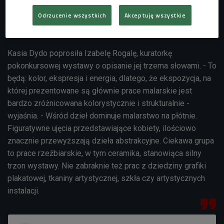
Odrzucenie wszystkich
Akceptuję wszystkie
Kasia Dydo poprosiła Izabelę Rogalę, kuratorkę
pokonkursowej wystawy o opisanie jej trzema słowami. - To
będą: kolor, ekspresja i energia, dlatego, że
ekspozycja, na
której prezentowane są głównie prace malarskie jest
bardzo zróżnicowana kolorystycznie i strukturalnie -
wyjaśnia.
- Wśród dzieł dominuje malarstwo na płótnie.
Figuratywne ujęcia przedstawiające kobiety, ilościowo
znacznie przewyższają dzieła abstrakcyjne. Ciekawa grupa
to prace rzeźbiarskie, w tym ceramika, stanowiąca silny
trzon wystawy. Nie zabraknie też prac z dziedziny grafiki
plakatowej, tkaniny artystycznej, szkła czy artystycznych
instalacji.