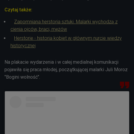
Czytaj także:
Zapomniana herstoria sztuki. Malarki wychodzą z
cienia ojców, braci, mężów
Herstorie - historia kobiet w głównym nurcie wiedzy
historycznej
Na plakacie wydarzenia i w całej medialnej komunikacji
pojawiła się praca młodej, początkującej malarki Juli Moroz
"Bogini wolność".