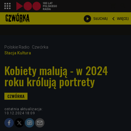
shopping_cart



WIĘCEJ
SŁUCHAJ

Polskie Radio
Czwórka
Stacja Kultura
Kobiety malują - w 2024
roku królują portrety
ostatnia aktualizacja:
10.12.2024 18:09