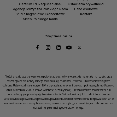
Centrum Edukacji Medialnej
Ustawienia prywatności
Agencja Muzyczna Polskiego Radia
Dane osobowe
Studia nagraniowe i koncertowe
Kontakt
Sklep Polskiego Radia
Znajdziesz nas na
Treści, znajdujące się w serwisie polskieradio.pl, w tym wszystkie materiały i ich części oraz
poszczególne elementy samego serwisu mają charakter utworów lub wytworów objętych
ochroną Ustawy z dnia 4 lutego 1994 r. o prawie autorskim i prawach pokrewnych lub Ustawy z
dnia 30 czerwca 2000 r. Prawo własności przemysłowej. Prawa o których mowa w zdaniu
poprzedzającym przysługują Polskiemu Radiu S.A. w likwidacji lub podmiotom trzecim.
Jakiekolwiek kopiowanie, zapisywanie, powielanie, reprodukowanie oraz rozpowszechnianie
materiałów zamieszczonych w serwisie, zarówno w części, jak i w całości jest zabronione bez
uprzedniej pisemnej zgody uprawnionego.