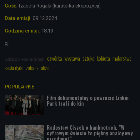
Gość:
Izabela Rogala (kuratorka ekspozycji)
Data emisji:
09.12
.2024
Godzina emisji:
18.13
pj
czwórka
wystawa
sztuka
kobieta
malarstwo
Zobacz więcej na temat:
kasia dydo
zobacz także
POPULARNE
Film dokumentalny o powrocie Linkin
Park trafi do kin
Radosław Ciszek o banknotach. "W
cyfrowym świecie to piękny analogowy
przedmiot"