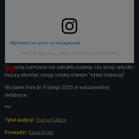
Wyświetl ten post na Instagramie
Post udostępniony przez defabryka (@defabryka)
W naszej rozmowie nie zabrakło pytania, czy wciąż artystki
muszą określać swoją sztukę mianem "sztuki kobiecej".
Wystawa trwa do 9 lutego 2025 w warszawskiej
defabryce.
***
Tytuł audycji:
Stacja Kultura
Prowadzi:
Kasia Dydo