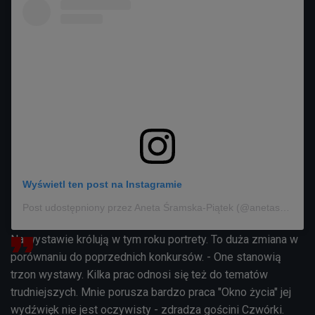
Wyświetl ten post na Instagramie
Post udostępniony przez Aneta Śramska-Piątek (@anetaspiatek)
Na wystawie królują w tym roku portrety. To duża zmiana w
porównaniu do poprzednich konkursów. - One stanowią
trzon wystawy. Kilka prac odnosi się też do tematów
trudniejszych. Mnie porusza bardzo praca "Okno życia" jej
wydźwięk nie jest oczywisty - zdradza gościni Czwórki.