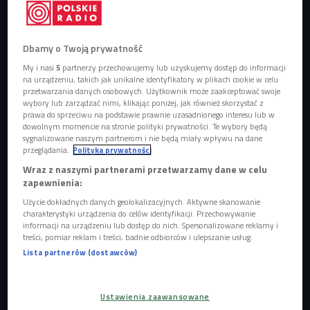
Dbamy o Twoją prywatność
Czy malarstwo kobiet wciąż powinniśmy nazywać "sztuką kobiecą"?
Foto:
Shutterstock/Victoriia Hnatiuk
My i nasi
5
partnerzy przechowujemy lub uzyskujemy dostęp do informacji
na urządzeniu, takich jak unikalne identyfikatory w plikach cookie w celu
Konkurs "Kobieca Strona Sztuki" skierowany jest do kobiet,
przetwarzania danych osobowych. Użytkownik może zaakceptować swoje
które tworzą. Organizatorzy do kazdej edycji zapraszają
wybory lub zarządzać nimi, klikając poniżej, jak również skorzystać z
prawa do sprzeciwu na podstawie prawnie uzasadnionego interesu lub w
doświadczone i początkujące artystki, ale też inne kobiety,
dowolnym momencie na stronie polityki prywatności. Te wybory będą
dla których twórczość nie jest zawodem, a pasją, hobby,
sygnalizowane naszym partnerom i nie będą miały wpływu na dane
przeglądania.
Polityka prywatności
odskocznią od codzienności.
To wydarzenie, które ma na
Wraz z naszymi partnerami przetwarzamy dane w celu
celu promocję kobiecego głosu w sztuce współczesnej,
zapewnienia:
wyróżnia się niezwykłą różnorodnością.
Użycie dokładnych danych geolokalizacyjnych. Aktywne skanowanie
charakterystyki urządzenia do celów identyfikacji. Przechowywanie
POSŁUCHAJ
informacji na urządzeniu lub dostęp do nich. Spersonalizowane reklamy i
treści, pomiar reklam i treści, badnie odbiorców i ulepszanie usług.
O ekspozycji "Kobieca Strona Sztuki" opowiada Izabela
Lista partnerów (dostawców)
Rogala (Stacja Kultura/Czwórka)
23:56
Ustawienia zaawansowane