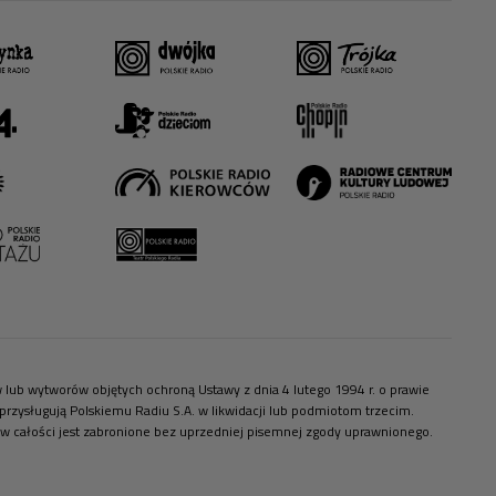
ów lub wytworów objętych ochroną Ustawy z dnia 4 lutego 1994 r. o prawie
zysługują Polskiemu Radiu S.A. w likwidacji lub podmiotom trzecim.
 w całości jest zabronione bez uprzedniej pisemnej zgody uprawnionego.