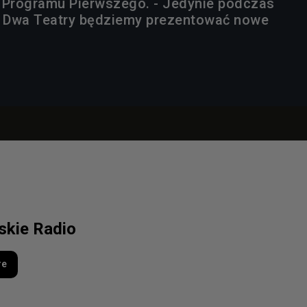
ji Programu Pierwszego. - Jedynie podczas
u Dwa Teatry będziemy prezentować nowe
lskie Radio
re