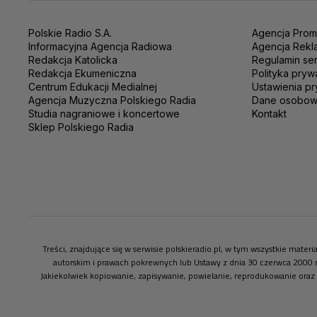
Polskie Radio S.A.
Agencja Prom
Informacyjna Agencja Radiowa
Agencja Rekl
Redakcja Katolicka
Regulamin se
Redakcja Ekumeniczna
Polityka pryw
Centrum Edukacji Medialnej
Ustawienia pr
Agencja Muzyczna Polskiego Radia
Dane osobo
Studia nagraniowe i koncertowe
Kontakt
Sklep Polskiego Radia
Treści, znajdujące się w serwisie polskieradio.pl, w tym wszystkie mate
autorskim i prawach pokrewnych lub Ustawy z dnia 30 czerwca 2000 
Jakiekolwiek kopiowanie, zapisywanie, powielanie, reprodukowanie oraz