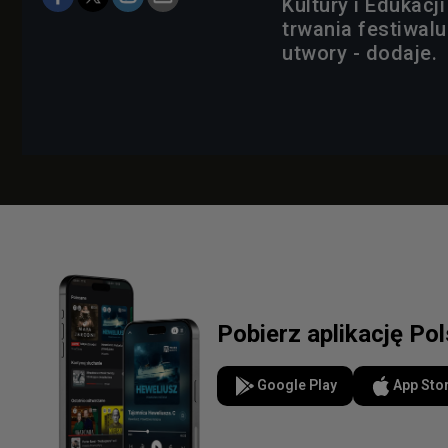
Kultury i Edukac
trwania festiwal
utwory - dodaje.
Pobierz aplikację Po
Google Play
App Sto