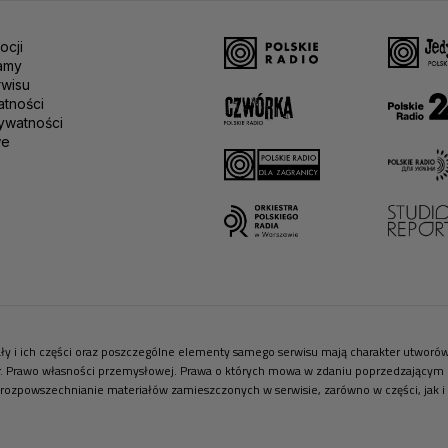
ocji
amy
rwisu
atności
ywatności
we
riały i ich części oraz poszczególne elementy samego serwisu mają charakter utwor
r. Prawo własności przemysłowej. Prawa o których mowa w zdaniu poprzedzającym pr
 rozpowszechnianie materiałów zamieszczonych w serwisie, zarówno w części, jak i