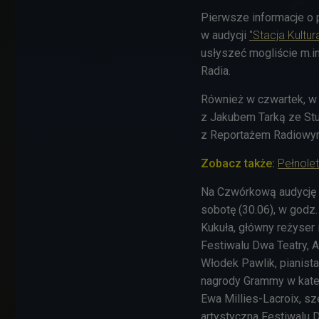
Pierwsze informacje o
w audycji
"Stacja Kultur
usłyszeć mogliście m.i
Radia.
Również w czwartek, w
z
Jakubem Tarką ze Stu
z Reportażem Radiowym
Zobacz także:
Pełnolet
Na Czwórkową audycję
sobotę (30.06), w godz.
Kukuła, główny reżyser 
Festiwalu Dwa Teatry, A
Włodek Pawlik, pianista
nagrody Grammy w katego
Ewa Millies-Lacroix, sze
artystyczna Festiwalu D