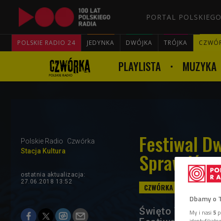
PORTAL POLSKIEGO
POLSKIE RADIO 24
JEDYNKA
DWÓJKA
TRÓJKA
CZWÓ
PLAYLISTA
MUZYKA
Festiwal D
Polskie Radio
Czwórka
Stacja Kultura
Sprawdź, co
ostatnia aktualizacja:
27.06.2018 13:52
Dbamy o 
Święto Teatru Pol
My i nasi
5
p
identyfikat