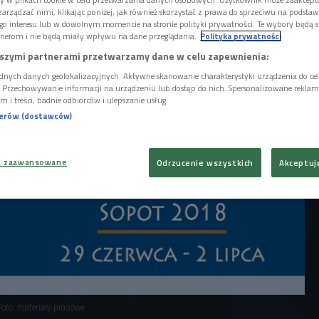
atry" odbyło się w dniach 29 czerwca - 2
arządzać nimi, klikając poniżej, jak również skorzystać z prawa do sprzeciwu na podsta
Czwórka prezentowała audycje i relacje z
go interesu lub w dowolnym momencie na stronie polityki prywatności. Te wybory będą 
o wydarzenia.
nerom i nie będą miały wpływu na dane przeglądania.
Polityka prywatności
szymi partnerami przetwarzamy dane w celu zapewnienia:
dnych danych geolokalizacyjnych. Aktywne skanowanie charakterystyki urządzenia do ce
i. Przechowywanie informacji na urządzeniu lub dostęp do nich. Spersonalizowane reklamy 
m i treści, badnie odbiorców i ulepszanie usług.
nerów (dostawców)
a zaawansowane
Odrzucenie wszystkich
Akceptuj
Foto: materiały prasowe