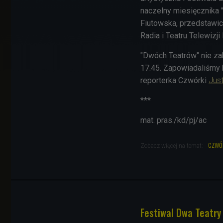
naczelny miesięcznika "T
Fiutowska, przedstawic
Radia i Teatru Telewizji
"Dwóch Teatrów" nie za
17.45.
Zapowiadaliśmy k
reporterka Czwórki
Jus
***
mat. pras./kd/pj/ac
czwó
Zobacz więcej na temat:
Festiwal Dwa Teatry