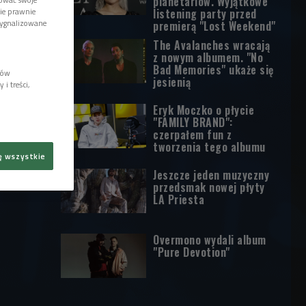
planetariów. Wyjątkowe
listening party przed
wie prawnie
sygnalizowane
premierą "Lost Weekend"
The Avalanches wracają
z nowym albumem. "No
Bad Memories" ukaże się
lów
jesienią
i treści,
Eryk Moczko o płycie
"FAMILY BRAND":
czerpałem fun z
tworzenia tego albumu
ę wszystkie
Jeszcze jeden muzyczny
przedsmak nowej płyty
LA Priesta
Overmono wydali album
"Pure Devotion"