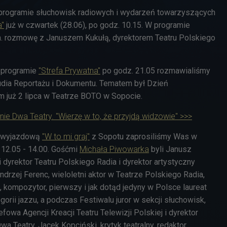
 programie słuchowisk radiowych i wydarzeń towarzyszących
a"
już w czwartek (28.06), po godz. 10.15. W programie
n. rozmowę z Januszem Kukułą, dyrektorem Teatru Polskiego
 programie
"Strefa Prywatna"
po godz. 21.05 rozmawialiśmy
dia Reportażu i Dokumentu. Tematem był Dzień
 już 2 lipca w Teatrze BOTO w Sopocie.
nie Dwa Teatry. "Wierzę w to, że przyjdą widzowie" >>>
 wyjazdową
"W to mi graj"
z Sopotu zaprosiliśmy Was w
 12.05 - 14.00. Gośćmi
Michała Piwowarka
byli
Janusz
i dyrektor Teatru Polskiego Radia i dyrektor artystyczny
ndrzej Ferenc, wieloletni aktor w Teatrze Polskiego Radia,
, kompozytor, pierwszy i jak dotąd jedyny w Polsce laureat
rii jazzu, a podczas Festiwalu juror w sekcji słuchowisk,
fowa Agencji Kreacji Teatru Telewizji Polskiej i dyrektor
wa Teatry, Jacek Kopciński, krytyk teatralny, redaktor