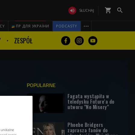
shopping_cart


SŁUCHAJ

ICY
ПР ДЛЯ УКРАЇНИ
PODCASTY
Y
ZESPÓŁ
POPULARNE
Fagata wystąpiła w
teledysku Future'a do
utworu "No Misery"
Phoebe Bridgers
zaprasza fanów do
 unikalne
tować swoje