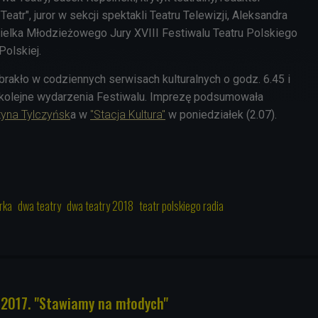
eatr", juror w sekcji spektakli Teatru Telewizji, Aleksandra
ielka Młodzieżowego Jury XVIII Festiwalu Teatru Polskiego
 Polskiej.
brakło w codziennych serwisach kulturalnych o godz.
6.45 i
olejne wydarzenia Festiwalu. Imprezę podsumowała
tyna Tylczyńsk
a w
"Stacja Kultura"
w poniedziałek (2.07).
rka
dwa teatry
dwa teatry 2018
teatr polskiego radia
 2017. "Stawiamy na młodych"