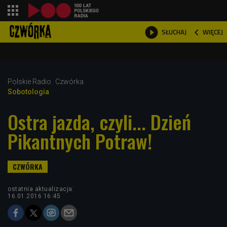
shopping_cart



WIĘCEJ
SŁUCHAJ

Polskie Radio
Czwórka
Sobotologia
Ostra jazda, czyli... Dzień
Pikantnych Potraw!
ostatnia aktualizacja:
16.01.2016 16:45