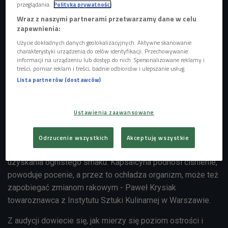
przeglądania.
Polityka prywatności
Wraz z naszymi partnerami przetwarzamy dane w celu
zapewnienia:
Użycie dokładnych danych geolokalizacyjnych. Aktywne skanowanie
charakterystyki urządzenia do celów identyfikacji. Przechowywanie
informacji na urządzeniu lub dostęp do nich. Spersonalizowane reklamy i
treści, pomiar reklam i treści, badnie odbiorców i ulepszanie usług.
Lista partnerów (dostawców)
Chili to ogólna nazwa ostrej papryki, do której zalicza się kilka odmian, m.in.
jalapeño, tabasco i piri-piri
Foto: Pixabay (Domena publiczna)
Za smak pikantnych potraw odpowiada kapsaicyna. Jest to
Ustawienia zaawansowane
związek chemiczny, który swoje zastosowanie znajduje
jako przyprawa, barwnik i... składnik gazu pieprzowego! -
Odrzucenie wszystkich
Akceptuję wszystkie
Roślinie służy do ochrony przed robakami, a nam - do
uzyskania ognistego smaku. Kapsaicyna podnosi ciśnienie,
powoduje pocenie, a przez to ochładza organizm, może też
zapobiegać zmianom rakowym - Paweł Krysiak
towaroznawca z Instytutu Sztuki Kulinarnej w Warszawie.
Z audycji dowiecie się, jak mierzy się poziom ostrości i