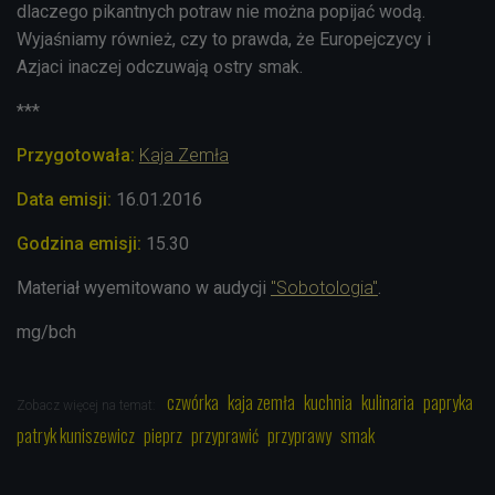
dlaczego pikantnych potraw nie można popijać wodą.
Wyjaśniamy również, czy to prawda, że Europejczycy i
Azjaci inaczej odczuwają ostry smak.
***
Przygotowała:
Kaja Zemła
Data emisji:
16.01.2016
Godzina emisji:
15.30
Materiał wyemitowano w audycji
"Sobotologia"
.
mg/bch
czwórka
kaja zemła
kuchnia
kulinaria
papryka
Zobacz więcej na temat:
patryk kuniszewicz
pieprz
przyprawić
przyprawy
smak