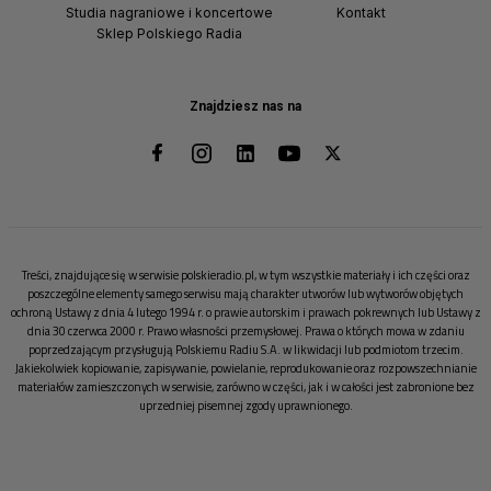
Studia nagraniowe i koncertowe
Kontakt
Sklep Polskiego Radia
Znajdziesz nas na
Treści, znajdujące się w serwisie polskieradio.pl, w tym wszystkie materiały i ich części oraz
poszczególne elementy samego serwisu mają charakter utworów lub wytworów objętych
ochroną Ustawy z dnia 4 lutego 1994 r. o prawie autorskim i prawach pokrewnych lub Ustawy z
dnia 30 czerwca 2000 r. Prawo własności przemysłowej. Prawa o których mowa w zdaniu
poprzedzającym przysługują Polskiemu Radiu S.A. w likwidacji lub podmiotom trzecim.
Jakiekolwiek kopiowanie, zapisywanie, powielanie, reprodukowanie oraz rozpowszechnianie
materiałów zamieszczonych w serwisie, zarówno w części, jak i w całości jest zabronione bez
uprzedniej pisemnej zgody uprawnionego.