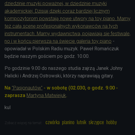
dziedzinie muzyki poważnej, w dziedzinie muzyki
akademickiej. Dzisiaj dzięki coraz bardziej licznym
kompozytorom powstają nowe utwory na toy piano. Mamy
też całą scenę profesjonalnych wykonawców na tych
instrumentach. Mamy wydawnictwa, pojawiają się festiwale,
no i w końcu pierwsza na świecie galeria toy piano
-
opowiadał w Polskim Radiu muzyk. Paweł Romańczuk
będzie naszym gościem po godz. 10.00.
Po godzinie 9.00 do naszego studia zajrzą Janek Johny
Halicki i Andrzej Ostrowski, którzy naprawiają gitary.
Na
"Pasjonautów"
- w sobotę (02.030, o godz. 9.00 -
zaprasza
Martyna Matwiejuk
.
kul
czwórka
pianino
lutnik
skrzypce
hobby
Zobacz więcej na temat: