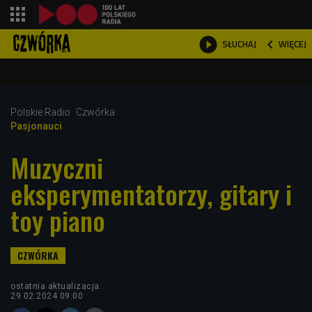
shopping_cart



WIĘCEJ
SŁUCHAJ

Polskie Radio
Czwórka
Pasjonauci
Muzyczni
eksperymentatorzy, gitary i
toy piano
ostatnia aktualizacja:
29.02.2024 09:00