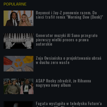
POPULARNE
Beyoncé i Jay-Z ponownie razem. Do
sieci trafił remix "Morning Dew (Donk)"
Generator muzyki AI Suno przegrało
pierwszy wielki proces o prawa
autorskie
Zoja Owsiańska o projektowaniu ubrań
w duchu zero waste
A$AP Rocky zdradził, że Rihanna
nagrywa nowy album
Fagata wystąpiła w teledysku Future'a