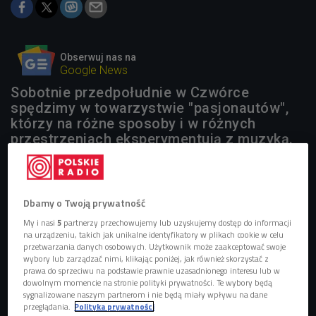
Obserwuj nas na
Google News
Sobotnie przedpołudnie w Czwórce
spędzimy w towarzystwie "pasjonautów",
którzy na różne sposoby i w różnych
przestrzeniach eksperymentują z muzyką.
Dbamy o Twoją prywatność
My i nasi
5
partnerzy przechowujemy lub uzyskujemy dostęp do informacji
na urządzeniu, takich jak unikalne identyfikatory w plikach cookie w celu
przetwarzania danych osobowych. Użytkownik może zaakceptować swoje
wybory lub zarządzać nimi, klikając poniżej, jak również skorzystać z
prawa do sprzeciwu na podstawie prawnie uzasadnionego interesu lub w
dowolnym momencie na stronie polityki prywatności. Te wybory będą
sygnalizowane naszym partnerom i nie będą miały wpływu na dane
przeglądania.
Polityka prywatności