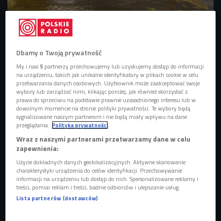
Garmin Rescue Heros 2022 - Śródlądowe Mistrzostwa w Ratownictwie
Wodnym w Nieporęcie/Fot. M. Kulik
Foto: .
Dbamy o Twoją prywatność
My i nasi
5
partnerzy przechowujemy lub uzyskujemy dostęp do informacji
"W jeziorze jak na basenie. W morzu jest żywioł"
na urządzeniu, takich jak unikalne identyfikatory w plikach cookie w celu
przetwarzania danych osobowych. Użytkownik może zaakceptować swoje
-
Garmin Rescue Heroes to cykl imprez, które odbywają się
wybory lub zarządzać nimi, klikając poniżej, jak również skorzystać z
na wodach śródlądowych, ale International Polish Rescue
prawa do sprzeciwu na podstawie prawnie uzasadnionego interesu lub w
dowolnym momencie na stronie polityki prywatności. Te wybory będą
Cup został zorganizowany nad morzem: w Mielenku, na
sygnalizowane naszym partnerom i nie będą miały wpływu na dane
"przedmieściach" Mielna
- opowiada dziennikarz Czwórki
przeglądania.
Polityka prywatności
Mateusz Kulik. - To okazja, żeby przyjrzeć się pracy
Wraz z naszymi partnerami przetwarzamy dane w celu
zapewnienia:
najlepszych ratowników w Polsce, nie tylko z nadmorskich
miejscowości, ale także ze Śląska. - W morzu pływa się
Użycie dokładnych danych geolokalizacyjnych. Aktywne skanowanie
charakterystyki urządzenia do celów identyfikacji. Przechowywanie
trudniej niż w jeziorze, bo są fale i to dość spore. Ale to są
informacji na urządzeniu lub dostęp do nich. Spersonalizowane reklamy i
warunki zbliżone do tych, w których być może będziemy
treści, pomiar reklam i treści, badnie odbiorców i ulepszanie usług.
kiedyś ratować cudze życie - dodaje jedna z uczestniczek
Lista partnerów (dostawców)
imprezy.