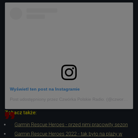
Wyświetl ten post na Instagramie
Post udostępniony przez Czwórka Polskie Radio. (@czworka_polskieradio)
Zobacz także:
Garmin Rescue Heroes - przed nimi pracowity sezon
Garmin Rescue Heroes 2022 - tak było na plaży w