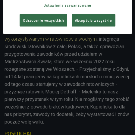
"Kąpieliska to priorytet, zawody są dodatkiem"
Ustawienia zaawansowane
Celem organizacji tych widowiskowych zawodów jest
Odrzucenie wszystkich
Akceptuję wszystkie
podnoszenie umiejętności ratowników z zakresu technik
posługiwania się profesjonalnym sprzętem
wykorzystywanym w ratownictwie wodnym
, integracja
środowisk ratowników z całej Polski, a także sprawdzian
przygotowania zawodników przed udziałem w
Mistrzostwach Świata, które we wrześniu 2022 roku
rozegrane zostaną we Włoszech. - Przyjechaliśmy z Gdyni,
od 14 lat pracujemy na kąpieliskach morskich i mniej więcej
od tego czasu startujemy w zawodach ratowniczych -
przyznaje ratownik Maciej Dettlaff. -
Mielenko to nasz
pierwszy przystanek w tym roku. Nie mogliśmy tego zrobić
wcześniej z powodu braków kadrowych. Kąpieliska to dla
nas priorytet, zawody to dodatek, żeby wystartować i znów
poczuć wolę walki.
POSŁUCHAJ