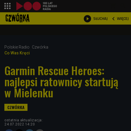
shopping_cart



WIĘCEJ
SŁUCHAJ

Polskie Radio
Czwórka
Co Was Kręci
Garmin Rescue Heroes:
najlepsi ratownicy startują
w Mielenku
ostatnia aktualizacja:
24.07.2022 14:20