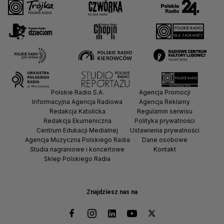
Polskie Radio S.A.
Agencja Promocji
Informacyjna Agencja Radiowa
Agencja Reklamy
Redakcja Katolicka
Regulamin serwisu
Redakcja Ekumeniczna
Polityka prywatności
Centrum Edukacji Medialnej
Ustawienia prywatności
Agencja Muzyczna Polskiego Radia
Dane osobowe
Studia nagraniowe i koncertowe
Kontakt
Sklep Polskiego Radia
Znajdziesz nas na