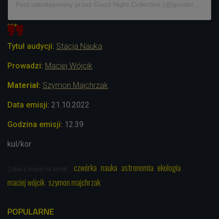
Post udostępniony przez Good Night Collective (@goodnight_collective)
***
Tytuł audycji:
Stacja Nauka
Prowadzi:
Maciej Wójcik
Materiał:
Szymon Majchrzak
Data emisji:
21.10.2022
Godzina emisji:
12.39
kul/kor
czwórka
nauka
astronomia
ekologia
Zobacz więcej na temat:
maciej wójcik
szymon majchrzak
POPULARNE