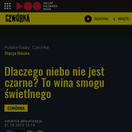
shopping_cart



WIĘCEJ
SŁUCHAJ

Polskie Radio
Czwórka
Stacja Nauka
Dlaczego niebo nie jest
czarne? To wina smogu
świetlnego
ostatnia aktualizacja:
21.10.2022 15:16