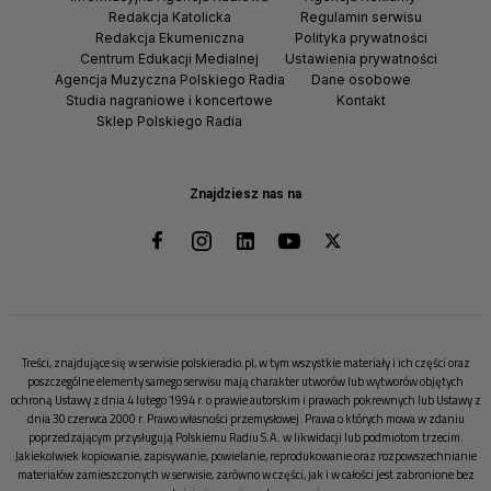
Redakcja Katolicka
Regulamin serwisu
Redakcja Ekumeniczna
Polityka prywatności
Centrum Edukacji Medialnej
Ustawienia prywatności
Agencja Muzyczna Polskiego Radia
Dane osobowe
Studia nagraniowe i koncertowe
Kontakt
Sklep Polskiego Radia
Znajdziesz nas na
Treści, znajdujące się w serwisie polskieradio.pl, w tym wszystkie materiały i ich części oraz
poszczególne elementy samego serwisu mają charakter utworów lub wytworów objętych
ochroną Ustawy z dnia 4 lutego 1994 r. o prawie autorskim i prawach pokrewnych lub Ustawy z
dnia 30 czerwca 2000 r. Prawo własności przemysłowej. Prawa o których mowa w zdaniu
poprzedzającym przysługują Polskiemu Radiu S.A. w likwidacji lub podmiotom trzecim.
Jakiekolwiek kopiowanie, zapisywanie, powielanie, reprodukowanie oraz rozpowszechnianie
materiałów zamieszczonych w serwisie, zarówno w części, jak i w całości jest zabronione bez