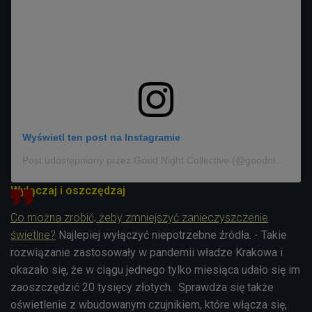
Wyświetl ten post na Instagramie
Post udostępniony przez Good Night Collective (@goodnight_collective)
Wyłączaj i oszczędzaj
Co można zrobić, żeby zmniejszyć zanieczyszczenie
świetlne?
Najlepiej wyłączyć niepotrzebne źródła. - Takie
rozwiązanie zastosowały w pandemii władze Krakowa i
okazało się, że w ciągu jednego tylko miesiąca udało się im
zaoszczędzić 20 tysięcy złotych. Sprawdza się także
oświetlenie z wbudowanym czujnikiem, które włącza się,