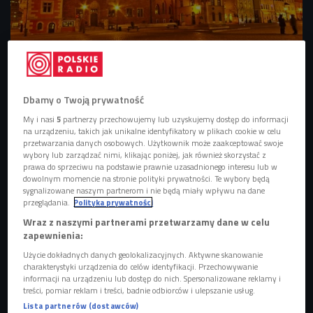
Wrocław nocą.
Foto: Shutterstock
Im więcej światła, tym mniej widać
Dbamy o Twoją prywatność
Sztuczne oświetlenie pomaga nam po zmroku
My i nasi
5
partnerzy przechowujemy lub uzyskujemy dostęp do informacji
przemieszczać się po mieście, ale dla obserwatorów
na urządzeniu, takich jak unikalne identyfikatory w plikach cookie w celu
przetwarzania danych osobowych. Użytkownik może zaakceptować swoje
kosmosu jest prawdziwym utrapieniem, które może nawet
wybory lub zarządzać nimi, klikając poniżej, jak również skorzystać z
spowolnić rozwój badań o wszechświecie. Tuż po
prawa do sprzeciwu na podstawie prawnie uzasadnionego interesu lub w
dowolnym momencie na stronie polityki prywatności. Te wybory będą
zachodzie słońca nad terenami, na których mieszkają
sygnalizowane naszym partnerom i nie będą miały wpływu na dane
skupiska ludzi, pojawia się smog świetlny. -
Taki smog
przeglądania.
Polityka prywatności
przekłada się na to, że gorzej widać obiekty na niebie, a to
Wraz z naszymi partnerami przetwarzamy dane w celu
z kolei powoduje utrudnienia m.in. w astronomii. Poza tym
zapewnienia:
sztuczne światło, które pojawia się nocą - czyli w czasie,
Użycie dokładnych danych geolokalizacyjnych. Aktywne skanowanie
charakterystyki urządzenia do celów identyfikacji. Przechowywanie
kiedy w naturze byłoby po prostu ciemno - ma
informacji na urządzeniu lub dostęp do nich. Spersonalizowane reklamy i
negatywne konsekwencje dla żywych organizmów
treści, pomiar reklam i treści, badnie odbiorców i ulepszanie usług.
przystosowanych do "tradycyjnego" funkcjonowania w
Lista partnerów (dostawców)