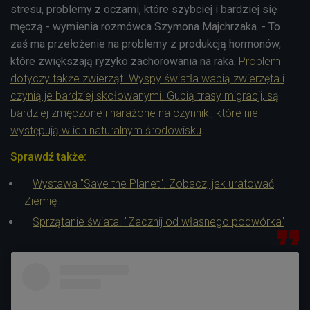
stresu, problemy z oczami, które szybciej i bardziej się
męczą - wymienia rozmówca Szymona Majchrzaka. - To
zaś ma przełożenie na problemy z produkcją hormonów,
które zwiększają ryzyko zachorowania na raka.
Problem
dotyczy także zwierząt. Wyspy światła wabią zwierzęta i
czynią je bardziej skołowanymi. Gubią trasy migracji, są
bardziej zmęczone i narażone na czynniki, które nie
występują w ich naturalnym środowisku
.
Sprawdź także:
Wystawa "Save the Planet". Zobacz, jak uratować
Ziemię
Sprzątanie świata. "Zacznij od własnego podwórka"