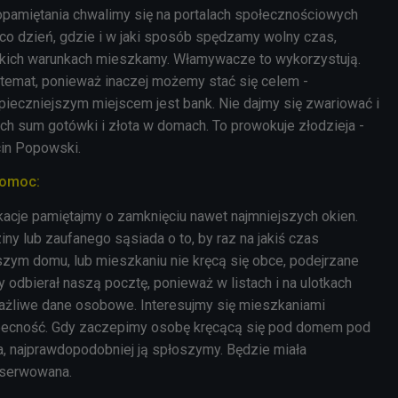
pamiętania chwalimy się na portalach społecznościowych
co dzień, gdzie i w jaki sposób spędzamy wolny czas,
akich warunkach mieszkamy. Włamywacze to wykorzystują.
emat, ponieważ inaczej możemy stać się celem -
zpieczniejszym miejscem jest bank. Nie dajmy się
zwariować
i
ch sum gotówki i złota w domach. To prowokuje złodzieja -
in Popowski.
pomoc:
cje pamiętajmy o zamknięciu nawet najmniejszych okien.
y lub zaufanego sąsiada o to, by raz na jakiś czas
szym domu, lub mieszkaniu nie kręcą się obce, podejrzane
 odbierał naszą pocztę, ponieważ w listach i na ulotkach
ażliwe dane osobowe. Interesujmy się mieszkaniami
becność. Gdy zaczepimy osobę kręcącą się pod domem pod
a,
najprawdopodobniej
ją spłoszymy. Będzie miała
bserwowana.