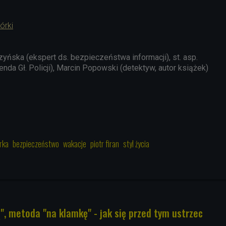
órki
ńska (ekspert ds. bezpieczeństwa informacji), st. asp.
da Gł. Policji), Marcin Popowski (detektyw, autor książek)
rka
bezpieczeństwo
wakacje
piotr firan
styl życia
, metoda "na klamkę" - jak się przed tym ustrzec