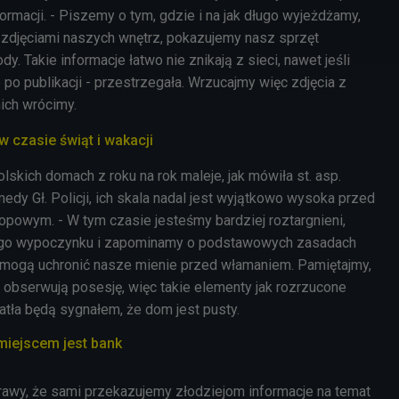
rmacji. - Piszemy o tym, gdzie i na jak długo wyjeżdżamy,
ż zdjęciami naszych wnętrz, pokazujemy nasz sprzęt
y. Takie informacje łatwo nie znikają z sieci, nawet jeśli
o
po publikacji - przestrzegała. Wrzucajmy więc zdjęcia z
nich wrócimy.
 czasie świąt i wakacji
skich domach z roku na rok maleje, jak mówiła st. asp.
dy Gł. Policji, ich skala nadal jest wyjątkowo wysoka przed
lopowym. - W tym czasie jesteśmy bardziej roztargnieni,
o wypoczynku i zapominamy o podstawowych zasadach
 mogą uchronić nasze mienie przed włamaniem. Pamiętajmy,
j obserwują posesję, więc takie elementy jak rozrzucone
atła będą sygnałem, że dom jest pusty.
miejscem jest bank
rawy, że sami przekazujemy złodziejom informacje na temat