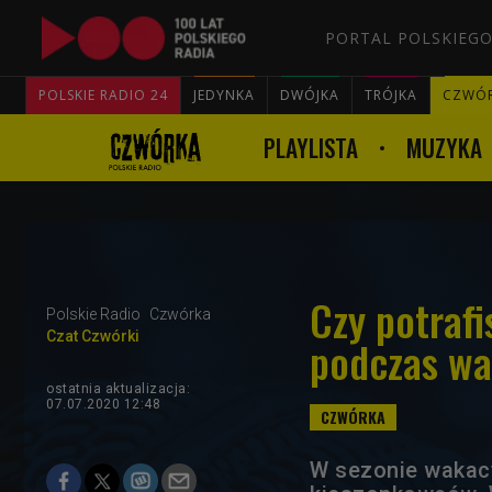
PORTAL POLSKIEGO
POLSKIE RADIO 24
JEDYNKA
DWÓJKA
TRÓJKA
CZWÓ
PLAYLISTA
MUZYKA
Czy potrafi
Polskie Radio
Czwórka
Czat Czwórki
podczas wa
ostatnia aktualizacja:
07.07.2020 12:48
W sezonie wakac