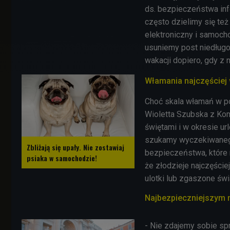
ds. bezpieczeństwa info
często dzielimy się te
elektroniczny i samochod
usuniemy post niedług
wakacji dopiero, gdy z 
Włamania najczęściej w
Choć skala włamań w pol
Wioletta Szubska z Kome
świętami i w okresie ur
szukamy wyczekiwaneg
Zbliżają się upały. Nie zostawiaj
bezpieczeństwa, które
psiaka w samochodzie!
że złodzieje najczęście
ulotki lub zgaszone świ
Najbezpieczniejszym 
- Nie zdajemy sobie sp