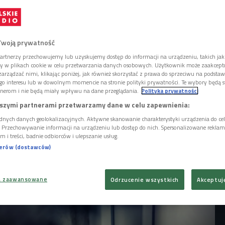
Wykorzystują naszą nieobecność w domu i
oskę. Mamy do dyspozycji antywłamaniowe
ing, alarmy. Może jednak najlepszym
 przed włamywaczami i
Twoją prywatność
jest sąsiedzka pomoc i zdrowy rozsądek?
artnerzy przechowujemy lub uzyskujemy dostęp do informacji na urządzeniu, takich jak
ory w plikach cookie w celu przetwarzania danych osobowych. Użytkownik może zaakcep
arządzać nimi, klikając poniżej, jak również skorzystać z prawa do sprzeciwu na podsta
go interesu lub w dowolnym momencie na stronie polityki prywatności. Te wybory będą 
nerom i nie będą miały wpływu na dane przeglądania.
Polityka prywatności
szymi partnerami przetwarzamy dane w celu zapewnienia:
dnych danych geolokalizacyjnych. Aktywne skanowanie charakterystyki urządzenia do ce
i. Przechowywanie informacji na urządzeniu lub dostęp do nich. Spersonalizowane reklamy 
m i treści, badnie odbiorców i ulepszanie usług.
nerów (dostawców)
a zaawansowane
Odrzucenie wszystkich
Akceptuj