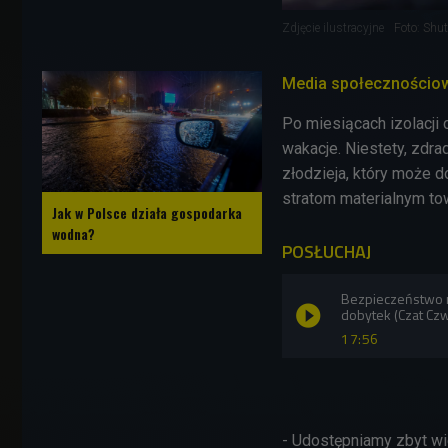
Zdjęcie ilustracyjne
Foto: Shu
Media społecznościowe
Po miesiącach
izolacji
wakacje. Niestety, zdra
złodzieja, który może 
stratom materialnym to
Jak w Polsce działa gospodarka
wodna?
POSŁUCHAJ
Bezpieczeństwo n
dobytek (Czat Czw
17:56
- Udostępniamy zbyt wi