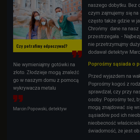
naszego dobytku. Bez o
czym zajmujemy się na 
często także gdzie w j
Chrońmy dane na nasz t
przestrzegała. - Najbe
nie przetrzymujmy duży
Czy potrafimy odpoczywać?
dodawał detektyw Marc
Poprośmy sąsiada o 
Nie wymieniajmy gotówki na
złoto. Złodzieje mogą znaleźć
Przed wyjazdem na waka
go w naszym domu z pomocą
Poprośmy kogoś z rodzin
wykrywacza metalu
sprawdzał, czy przy na
osoby. Poprośmy też, by
mogą znajdować się wr
Marcin Popowski, detektyw
sąsiadów pod ich nieo
nieobecność właściciel
świadomość, że jest o