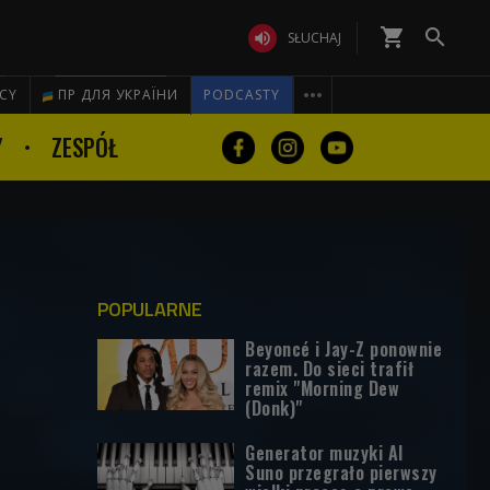
shopping_cart


SŁUCHAJ

ICY
ПР ДЛЯ УКРАЇНИ
PODCASTY
Y
ZESPÓŁ
POPULARNE
Beyoncé i Jay-Z ponownie
razem. Do sieci trafił
remix "Morning Dew
(Donk)"
Generator muzyki AI
Suno przegrało pierwszy