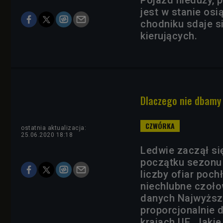
jest w stanie os
chodniku sdaje si
kierujących.
Dlaczego nie dbamy
ostatnia aktualizacja:
25.06.2020 18:18
Ledwie zaczął się
początku sezonu 
liczby ofiar poc
niechlubne czoło
danych Najwyższe
proporcjonalnie 
krajach UE. Jaki