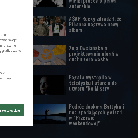
wielki proces o prawa
autorskie
A$AP Rocky zdradził, że
Rihanna nagrywa nowy
album
 unikalne
tować swoje
wie prawnie
Zoja Owsiańska o
sygnalizowane
projektowaniu ubrań w
duchu zero waste
lów
Fagata wystąpiła w
i treści,
teledysku Future'a do
utworu "No Misery"
Podróż dookoła Bałtyku i
ę wszystkie
noc spadających gwiazd
w "Przerwie
weekendowej"