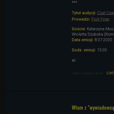
***
Tytuł audycji:
Czat Czw
Prowadzi:
Piotr Firan
Goście:
Katarzyna Muszy
Wioletta Szubska (Komen
Data emisji:
8.07.2020
Godz. emisji:
15.05
ac
czwó
Zobacz więcej na temat:
Włam z "wywiadowcą"