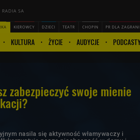
 RADIA SA
RKA
KIEROWCY
DZIECI
TEATR
CHOPIN
PR DLA ZAGRAN
KULTURA
ŻYCIE
AUDYCJE
PODCAST

sz zabezpieczyć swoje mienie
kacji?
yjnym nasila się aktywność włamywaczy i