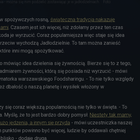
ia - można się nim podzielić zostawiając je w jadłodzielniach.
Foto:
ów spożywczych rosną,
świąteczna tradycja nakazuje
kami
. Czasem jest ich więcej, niż zdołamy przez ten czas
koda je wyrzucić. Coraz popularniejsza więc staje się idea
aprzeciw wychodzą Jadłodzielnie. To tam można zanieść
które inni mogą spożytkować.
ko mówiąc idea dzielenia się żywnością. Bierze się to z tego,
 nadmiarem żywności, którą się posiada niż wyrzucić - mówi
ynatorka warszawskiego Foodsharingu. - To nie tylko względy
eż dbałość o naszą planetę i wysiłek włożony w
y się coraz większą popularnością nie tylko w święta. - To
na. Myślę, że to jest bardzo dobry pomysł.
Niestety tak mamy,
żo jedzenia, a innym się przyda
- mówi uczestniczka naszej
ch punktów powinno być więcej, ludzie by oddawali chętniej
 blisko - dodaje druga.