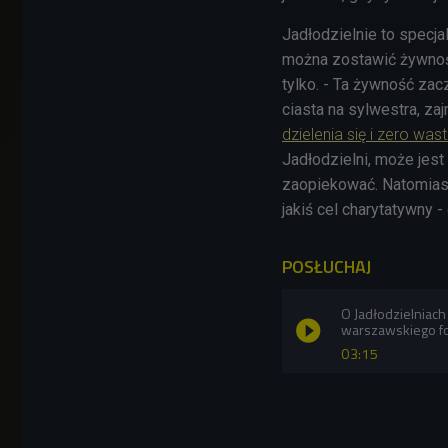
Jadłodzielnie to specj
można zostawić żywność
tylko. - Ta żywność zac
ciasta na sylwestra, za
dzielenia się i zero was
Jadłodzielni, może jest
zaopiekować. Natomiast
jakiś cel charytatywny -
POSŁUCHAJ
O Jadłodzielniac
warszawskiego fo
03:15