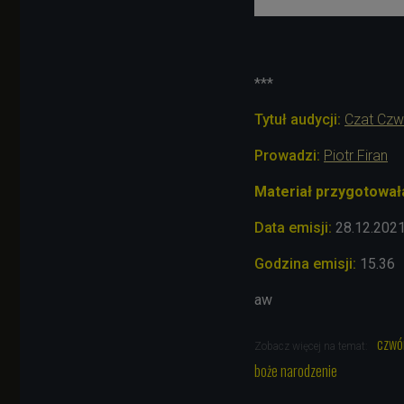
***
Tytuł audycji:
Czat Czw
Prowadzi:
Piotr Firan
Materiał przygotował
Data emisji:
28.12.202
Godzina emisji:
15.36
aw
czwó
Zobacz więcej na temat:
boże narodzenie