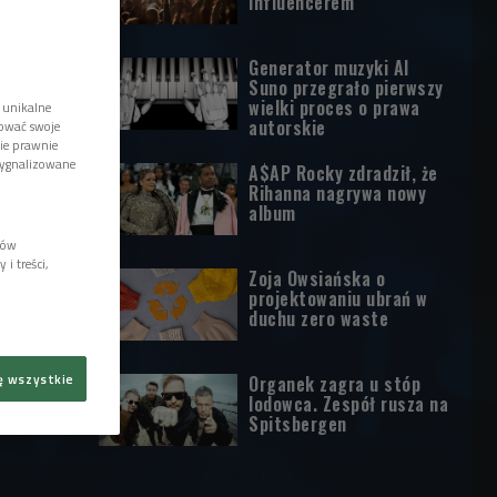
influencerem
Generator muzyki AI
Suno przegrało pierwszy
wielki proces o prawa
 unikalne
autorskie
tować swoje
wie prawnie
sygnalizowane
A$AP Rocky zdradził, że
Rihanna nagrywa nowy
album
lów
i treści,
Zoja Owsiańska o
projektowaniu ubrań w
duchu zero waste
ę wszystkie
Organek zagra u stóp
lodowca. Zespół rusza na
Spitsbergen