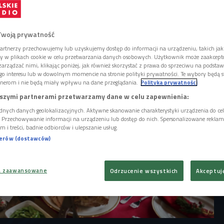
 lodówki. W wielu domach zostało jeszcze
, a na ich nadmiar czekają po świętach
kie punkty działają w całej Polsce i łączą
ującymi.
Twoją prywatność
artnerzy przechowujemy lub uzyskujemy dostęp do informacji na urządzeniu, takich jak
ory w plikach cookie w celu przetwarzania danych osobowych. Użytkownik może zaakcep
arządzać nimi, klikając poniżej, jak również skorzystać z prawa do sprzeciwu na podsta
go interesu lub w dowolnym momencie na stronie polityki prywatności. Te wybory będą 
nerom i nie będą miały wpływu na dane przeglądania.
Polityka prywatności
szymi partnerami przetwarzamy dane w celu zapewnienia:
dnych danych geolokalizacyjnych. Aktywne skanowanie charakterystyki urządzenia do ce
i. Przechowywanie informacji na urządzeniu lub dostęp do nich. Spersonalizowane reklamy 
m i treści, badnie odbiorców i ulepszanie usług.
nerów (dostawców)
a zaawansowane
Odrzucenie wszystkich
Akceptuj