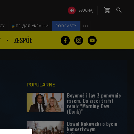
shopping_cart


SŁUCHAJ

ICY
ПР ДЛЯ УКРАЇНИ
PODCASTY
Y
ZESPÓŁ
POPULARNE
Beyoncé i Jay-Z ponownie
razem. Do sieci trafił
remix "Morning Dew
(Donk)"
Dawid Rakowski o byciu
koncertowym