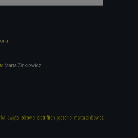
órki
a:
Marta Zinkiewicz
1
rka
święta
zdrowie
piotr firan
jedzenie
marta zinkiewicz