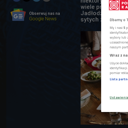
niektórych pełne
wiele przysmaków
Jadłodzielnie. Ta
Obserwuj nas na
Google News
sytych z potrzeb
Dbamy o 
My i nasi
5
p
identyfikat
wybory lub z
uzasadnione
naszym part
Wraz z na
Użycie dokła
identyfikacj
pomiar rekla
Lista part
Ustawieni