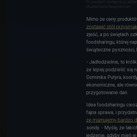
Po świętach zostaje dużo jedzen
shutterstock/Rawpixel.com
Mimo że ceny produkt
zostawić stół przysma
zjeść, a po świętach sz
foodsharingu, której n
świąteczne pyszności, 
- Jadłodzielnie, to krót
że lepiej podzielić się
Dominika Putyra, koord
ekonomiczne, ale równi
przygotowanie dań.
Idea foodsharingu ciesz
fajna sprawa, i przydat
że marnujemy bardzo du
sondy. - Myślę, że taki
jedzenie, gdyby mieli je