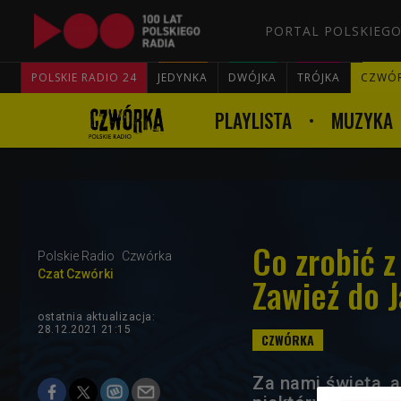
PORTAL POLSKIEGO
POLSKIE RADIO 24
JEDYNKA
DWÓJKA
TRÓJKA
CZWÓ
PLAYLISTA
MUZYKA
Co zrobić 
Polskie Radio
Czwórka
Czat Czwórki
Zawieź do J
ostatnia aktualizacja:
28.12.2021 21:15
Za nami święta, a 