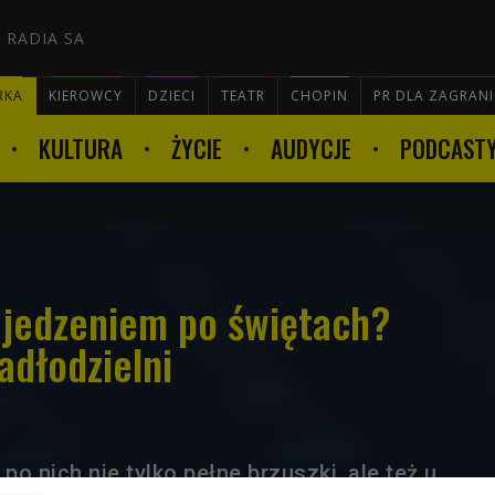
 RADIA SA
RKA
KIEROWCY
DZIECI
TEATR
CHOPIN
PR DLA ZAGRAN
KULTURA
ŻYCIE
AUDYCJE
PODCAST

z jedzeniem po świętach?
adłodzielni
po nich nie tylko pełne brzuszki, ale też u