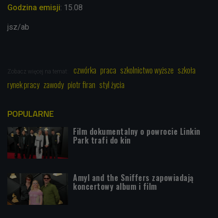
Godzina emisji
: 15.08
jsz/ab
czwórka
praca
szkolnictwo wyższe
szkoła
Zobacz więcej na temat:
rynek pracy
zawody
piotr firan
styl życia
POPULARNE
Film dokumentalny o powrocie Linkin
Park trafi do kin
Amyl and the Sniffers zapowiadają
koncertowy album i film