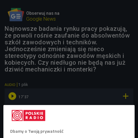
Obserwuj nas na
Google News
Najnowsze badania rynku pracy pokazują,
że powoli rośnie zaufanie do absolwentów
szkół zawodowych i techników.
Jednocześnie zmieniają się nieco
stereotypy odnośnie zawodów męskich i
kobiecych. Czy niedługo nie będą nas już
dziwić mechaniczki i monterki?
1 plik
AUDIO


17'37
O szkolnictwie zawodowym i kobietach z fachem w ręku
(Czat Czwórki/Czwórka)
Dbamy o Twoją prywatność