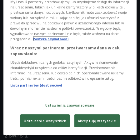
My i nasi
5
partnerzy przechowujemy lub uzyskujemy dostęp do informacji
na urządzeniu, takich jak unikalne identyfikatory w plikach cookie w celu
przetwarzania danych osobowych. Użytkownik może zaakceptować swoje
wybory lub zarządzać nimi, klikając poniżej, jak również skorzystać z
prawa do sprzeciwu na podstawie prawnie uzasadnionego interesu lub w
dowolnym momencie na stronie polityki prywatności. Te wybory będą
sygnalizowane naszym partnerom i nie będą miały wpływu na dane
przeglądania.
Polityka prywatności
Wraz z naszymi partnerami przetwarzamy dane w celu
zapewnienia:
Użycie dokładnych danych geolokalizacyjnych. Aktywne skanowanie
charakterystyki urządzenia do celów identyfikacji. Przechowywanie
W dzisiejszych czasach podział na to, co w pracy "męskie" lub "żeńskie" powoli
informacji na urządzeniu lub dostęp do nich. Spersonalizowane reklamy i
odchodzi do lamusa
Foto: pixabay.com/domena publiczna
treści, pomiar reklam i treści, badnie odbiorców i ulepszanie usług.
Lista partnerów (dostawców)
Kwestie dotyczące znalezienia zatrudnienia po szkołach
zawodowych lub technikach w "Czacie Czwórki"
rozważaliśmy z Katarzyną Merską z Gumtree Polska i
Ustawienia zaawansowane
programu "Start do kariery", Justyną Sarnowską
socjolożką z Uniwersytetu SWPS (Młodzi w Centrum
Odrzucenie wszystkich
Akceptuję wszystkie
LAB) oraz Izabelą Mleczko, doradczynią zawodową także
z SWPS-u.